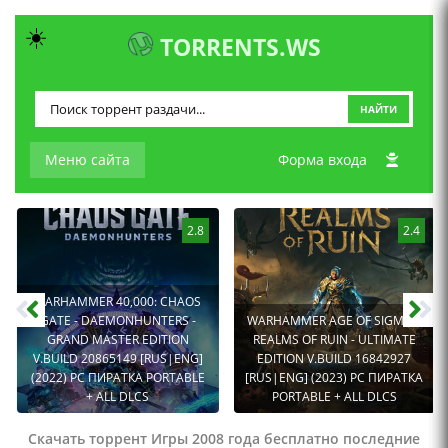
☀️
TORRENTS.WS
НАЙТИ
Меню сайта
Форма входа
2.8
2.4
WARHAMMER 40,000: CHAOS
GATE - DAEMONHUNTERS -
WARHAMMER AGE OF SIGMAR:
GRAND MASTER EDITION
REALMS OF RUIN - ULTIMATE
V.BUILD 20865149 [RUS|ENG]
EDITION V.BUILD 16842927
(2022) PC ПИРАТКА PORTABLE
[RUS|ENG] (2023) PC ПИРАТКА
+ ALL DLCS
PORTABLE + ALL DLCS
Скачать торрент Игры 2008 года бесплатно последние