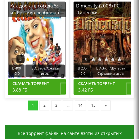
Как достать соседа 5:
Dimensity (2008) PC
из России с любовью
Лицензия
(2008|RUS) PC RePack
от R.G. Механики
3
0
400
Arcade/Аркады
235
Action/Шутеры/
0
игры
0
Стрелялки игры
СКАЧАТЬ ТОРРЕНТ
СКАЧАТЬ ТОРРЕНТ
3.88 ГБ
3.42 ГБ
1
2
3
...
14
15
»
Все торрент файлы на сайте взяты из открытых