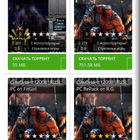
0
0
201
Action/Шутеры/
219
Action/Шутеры/
0
Стрелялки игры
0
Стрелялки игры
СКАЧАТЬ ТОРРЕНТ
СКАЧАТЬ ТОРРЕНТ
55 МБ
751.58 МБ
Симбионт (2008|RUS)
Симбионт (2008|RUS)
PC от FitGirl
PC RePack от R.G.
Механики
0
3