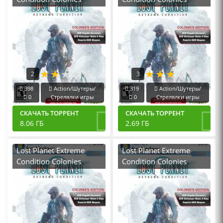
Edition (2008|RUS) PC
Edition (2008|RUS) PC
Пиратка Portable
от Xattab
2
3
398
Action/Шутеры/
319
Action/Шутеры/
0
Стрелялки игры
0
Стрелялки игры
СКАЧАТЬ ТОРРЕНТ
СКАЧАТЬ ТОРРЕНТ
8.06 ГБ
2.69 ГБ
Lost Planet Extreme
Lost Planet Extreme
Condition Colonies
Condition Colonies
Edition (2008|RUS) PC
Edition (2008|RUS) PC
Лицензия
RePack от R.G.
Механики