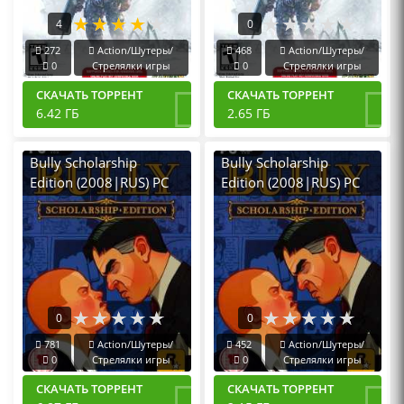
4
0
272
Action/Шутеры/
468
Action/Шутеры/
0
Стрелялки игры
0
Стрелялки игры
СКАЧАТЬ ТОРРЕНТ
СКАЧАТЬ ТОРРЕНТ
6.42 ГБ
2.65 ГБ
Bully Scholarship
Bully Scholarship
Edition (2008|RUS) PC
Edition (2008|RUS) PC
Пиратка
RePack от R.G.
Механики
0
0
781
Action/Шутеры/
452
Action/Шутеры/
0
Стрелялки игры
0
Стрелялки игры
СКАЧАТЬ ТОРРЕНТ
СКАЧАТЬ ТОРРЕНТ