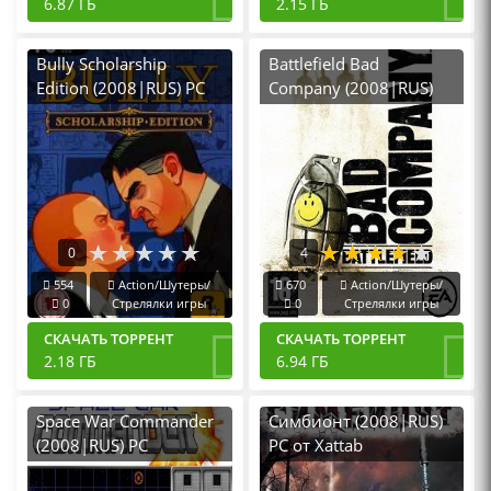
6.87 ГБ
2.15 ГБ
Bully Scholarship
Battlefield Bad
Edition (2008|RUS) PC
Company (2008|RUS)
от Xattab
PC Пиратка
0
4
554
Action/Шутеры/
670
Action/Шутеры/
0
Стрелялки игры
0
Стрелялки игры
СКАЧАТЬ ТОРРЕНТ
СКАЧАТЬ ТОРРЕНТ
2.18 ГБ
6.94 ГБ
Space War Commander
Симбионт (2008|RUS)
(2008|RUS) PC
PC от Xattab