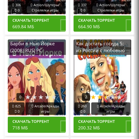
306
Action/Шутеры/
337
Action/Шутеры/
0
Стрелялки игры
0
Стрелялки игры
СКАЧАТЬ ТОРРЕНТ
СКАЧАТЬ ТОРРЕНТ
669.84 МБ
664.90 МБ
Барби в Нью Йорке
Как достать соседа 5:
(2008|RUS) PC
из России с любовью
(2008|RUS) PC
Лицензия
0
2
825
Arcade/Аркады
260
Arcade/Аркады
0
игры
0
игры
СКАЧАТЬ ТОРРЕНТ
СКАЧАТЬ ТОРРЕНТ
718 МБ
200.32 МБ