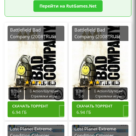
Перейти на RutGames.Net
Battlefield Bad
Battlefield Bad
Company (2008|RUS)
Company (2008|RUS)
PC RePack от R.G.
PC от Xattab
Механики
3
2
1324
Action/Шутеры/
891
Action/Шутеры/
0
Стрелялки игры
0
Стрелялки игры
СКАЧАТЬ ТОРРЕНТ
СКАЧАТЬ ТОРРЕНТ
6.94 ГБ
6.94 ГБ
Lost Planet Extreme
Lost Planet Extreme
Condition Colonies
Condition Colonies