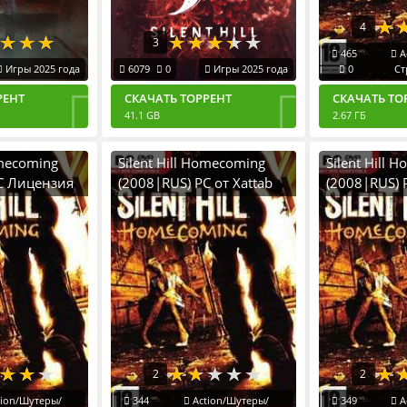
4
3
465
A
Игры 2025 года
6079
0
Игры 2025 года
0
Ст
РЕНТ
СКАЧАТЬ ТОРРЕНТ
СКАЧАТЬ ТО
41.1 GB
2.67 ГБ
omecoming
Silent Hill Homecoming
Silent Hill 
C Лицензия
(2008|RUS) PC от Xattab
(2008|RUS) 
2
2
ion/Шутеры/
344
Action/Шутеры/
349
A