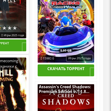
Игры 2025 года
РРЕНТ
6.60 GB
Игры 2025 года
1598
0
Homecoming
еханики с
СКАЧАТЬ ТОРРЕНТ
вучкой
Assassin's Creed Shadows:
Premium Edition v.1.1.8
(Build 21744524) [RUS|ENG]
(2025) PC Пиратка
Portable + All DLCs