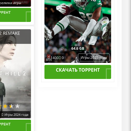
релялки игры
РРЕНТ
 2 REMAKE
64.6 GB
Игры 2025 года
1400
0
СКАЧАТЬ ТОРРЕНТ
Игры 2024 года
РРЕНТ