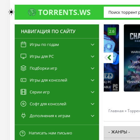
☀️
TORRENTS.WS
НАВИГАЦИЯ ПО САЙТУ
3.0
2.6
Игры по годам
WARHAMMER 40,00
Игры для PC
RESIDENT EVIL 9:
CHAOS GATE -
REQUIEM / BIOHAZARD
DAEMONHUNTERS 
REQUIEM - DELUXE
GRAND MASTER EDI
Подборки игр
EDITION V.BUILD
V.BUILD 2086514
22277314 [RUS|ENG]
CAPTURED 2 V.2.1.0.6
[RUS|ENG] (2022) 
Игры для консолей
(2026) PC ПИРАТКА
[RUS|ENG] (2026) PC
ПИРАТКА PORTABLE +
PORTABLE + ALL DLCS
ПИРАТКА PORTABLE
DLCS
Серии игр
Софт для консолей
Главная
»
Торре
Дополнения к играм
Написать нам письмо