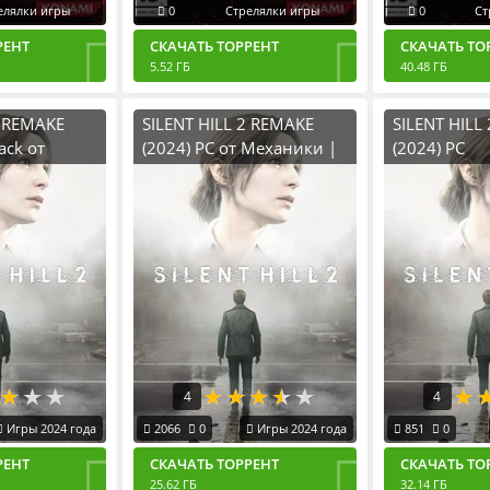
елялки игры
0
Стрелялки игры
0
Ст
РЕНТ
СКАЧАТЬ ТОРРЕНТ
СКАЧАТЬ ТО
5.52 ГБ
40.48 ГБ
2 REMAKE
SILENT HILL 2 REMAKE
SILENT HILL
ack от
(2024) PC от Механики |
(2024) PC
Пиратка
4
4
Игры 2024 года
2066
0
Игры 2024 года
851
0
РЕНТ
СКАЧАТЬ ТОРРЕНТ
СКАЧАТЬ ТО
25.62 ГБ
32.14 ГБ