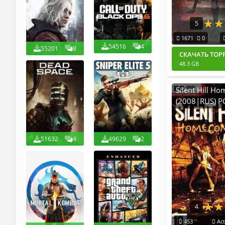
5
1671
0
54516
4
55201
8
СКАЧАТЬ ТОР
48.3 GB
Silent Hill H
(2008|RUS) P
51632
4
49629
2
4
453
Act