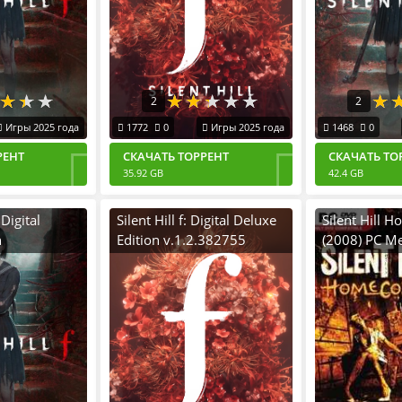
2
2
Игры 2025 года
1772
0
Игры 2025 года
1468
0
РЕНТ
СКАЧАТЬ ТОРРЕНТ
СКАЧАТЬ ТО
35.92 GB
42.4 GB
Digital
Silent Hill f: Digital Deluxe
Silent Hill 
n
Edition v.1.2.382755
(2008) PC М
 [RUS|ENG]
[RUS|ENG] (2025) PC
Русской оз
ратка
RePack by R.G. Механики
L DLC
+ Все Дополнения