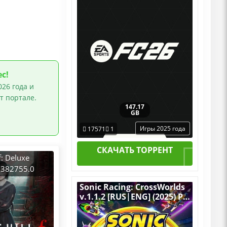
со всеми Дополнениями
с!
26 года и
т портале.
147.17
GB
Игры 2025 года
17571
1
СКАЧАТЬ ТОРРЕНТ
f: Deluxe
2.382755.0
2025) PC
Sonic Racing: CrossWorlds
OG + все DLC
v.1.1.2 [RUS|ENG] (2025) PC
RePack от FitGirl + Switch
Emus