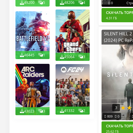
49200
5
48206
4
0
Стр
СКАЧАТЬ ТОР
4.31 ГБ
SILENT HILL 
(2024) PC ReP
Хаттаб
46445
1
45064
3
3
41332
2
43023
3
809
0
СКАЧАТЬ ТОР
25.62 ГБ