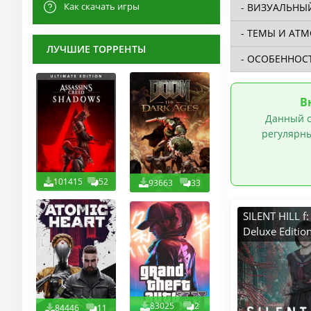
Как скачать игры
ЛУЧШИЕ ТОРРЕНТЫ
В
Данный с
регулярны
101415
52
93663
33
SILENT HILL f: 
Deluxe Editio
v.1.2.382755
(2025) PC ReP
Decepticon с
Дополнения
83025
2
84446
11