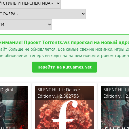
нимание! Проект Torrents.ws переехал на новый адре
айт больше не обновляется. Все самые свежие новинки, игры 20
е обновления теперь выходят на нашем новом игровом торрен
Перейти на RutGames.Net
Digital
SILENT HILL f: Deluxe
SILENT HILL 
n
Edition v.1.2.382755
Edition v.1.
 [RUS|ENG]
[RUS|ENG] (2025) PC
[RUS|ENG] (
ack от
RePack от Wanterlude со
Лицензия G
о всеми
всеми DLC
ми