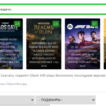
2.8
2.4
3.1
0:
WARHAMMER AGE OF
-
SIGMAR: REALMS OF RUIN -
F1 24 - CHAMPIONS
BYLINA (
TION
ULTIMATE EDITION
EDITION V.1.21.1256962
COLLECT
9
V.BUILD 16842927
(BUILDID 18983819)
V.2288752
PC
[RUS|ENG] (2023) PC
[RUS|ENG + 11] (2024) PC
(2026) P
 ALL
ПИРАТКА PORTABLE + ALL
ПИРАТКА PORTABLE + ALL
PORT
DLCS
DLCS
ДОПОЛНЕ
Скачать торрент Silent Hill игры бесплатно последние версии
нты
» Silent Hill игры