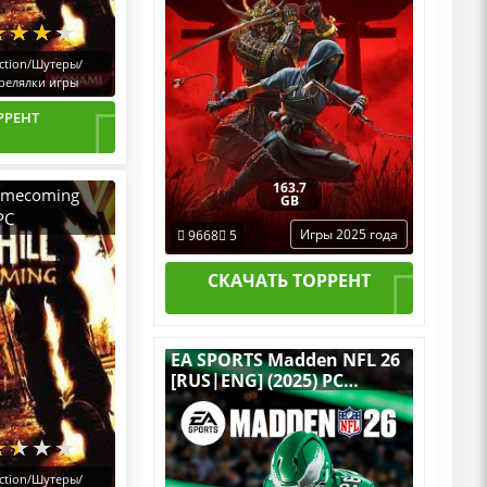
ction/Шутеры/
релялки игры
РРЕНТ
163.7
Homecoming
GB
PC
Игры 2025 года
9668
5
СКАЧАТЬ ТОРРЕНТ
EA SPORTS Madden NFL 26
[RUS|ENG] (2025) PC
RePack by R.G. Механики
ction/Шутеры/