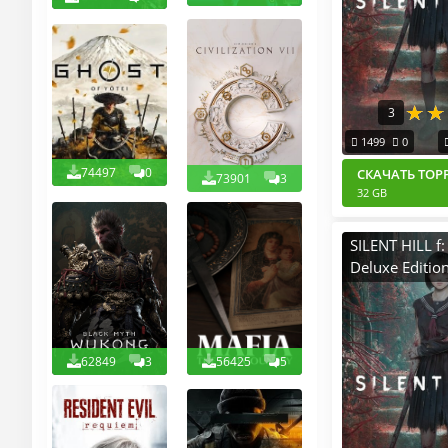
3
1499
0
74497
0
СКАЧАТЬ ТОР
73901
3
32 GB
SILENT HILL f: 
Deluxe Editio
v.1.2.382755
(2025) PC Пи
Portable + AL
62849
3
56425
5