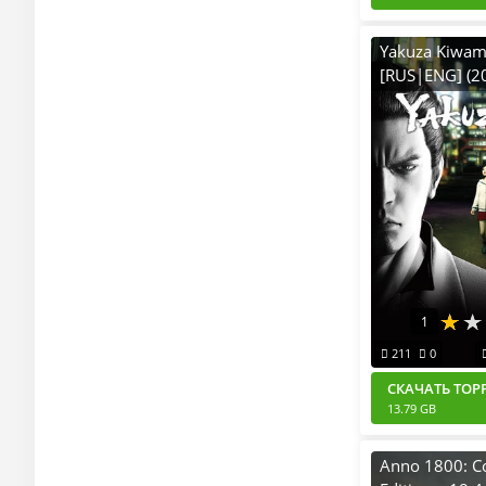
Yakuza Kiwami
[RUS|ENG] (2
2025) PC RePac
1
211
0
СКАЧАТЬ ТОР
13.79 GB
Anno 1800: C