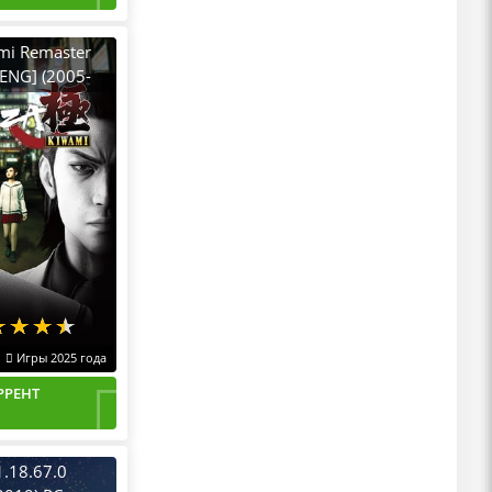
mi Remaster
|ENG] (2005-
PC Пиратка
Игры 2025 года
РРЕНТ
.67.0​​​​​​​