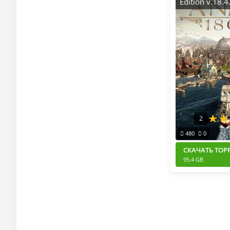
Edition v.18.
[RUS|ENG] (2
Пиратка Porta
всеми Допо
(All DLC)
2
480
0
СКАЧАТЬ ТОР
95.4 GB