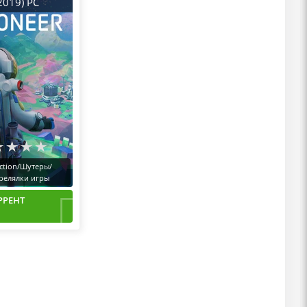
2019) PC
аттаб
ction/Шутеры/
релялки игры
РРЕНТ