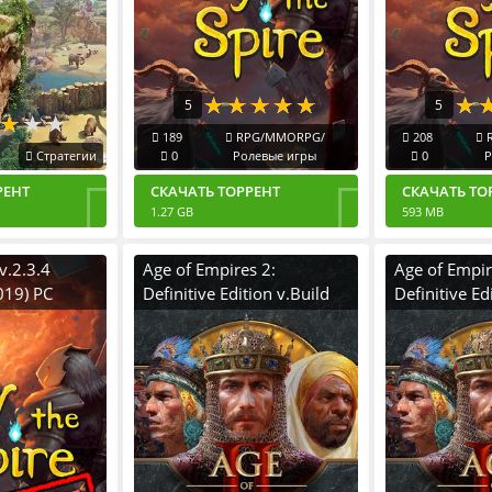
5
5
189
RPG/MMORPG/
208
R
Стратегии
0
Ролевые игры
0
Р
РЕНТ
СКАЧАТЬ ТОРРЕНТ
СКАЧАТЬ ТО
1.27 GB
593 MB
 v.2.3.4
Age of Empires 2:
Age of Empir
019) PC
Definitive Edition v.Build
Definitive Ed
tiplayer
45340 [RUS|ENG] (2019)
v.101.103.3
ти) + DLCs
PC RePack от Хаттаб с
[RUS|ENG] (
Дополнениями
Пиратка Port
DLCs