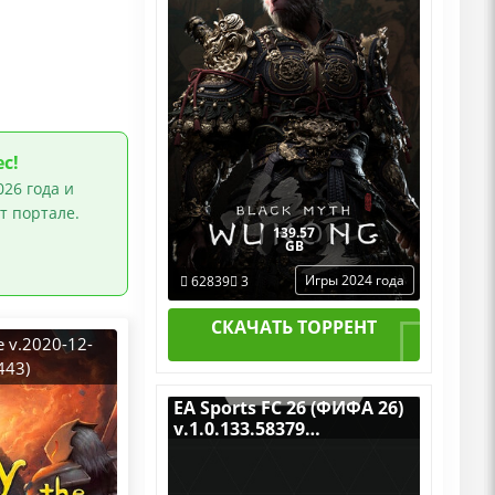
Механики со всеми
Дополнениями (DLC)
с!
26 года и
т портале.
139.57
GB
Игры 2024 года
62839
3
СКАЧАТЬ ТОРРЕНТ
re v.2020-12-
443)
2019) PC
EA Sports FC 26 (ФИФА 26)
GOG
v.1.0.133.58379
(Build 22519558) [RUS|ENG]
(2025) PC Пиратка
Portable