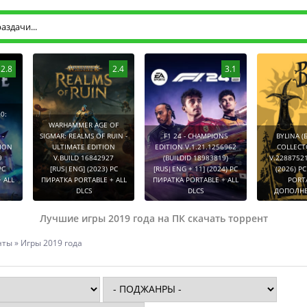
2.8
2.4
3.1
0:
WARHAMMER AGE OF
-
SIGMAR: REALMS OF RUIN -
F1 24 - CHAMPIONS
BYLINA (
TION
ULTIMATE EDITION
EDITION V.1.21.1256962
COLLECT
9
V.BUILD 16842927
(BUILDID 18983819)
V.2288752
PC
[RUS|ENG] (2023) PC
[RUS|ENG + 11] (2024) PC
(2026) P
 ALL
ПИРАТКА PORTABLE + ALL
ПИРАТКА PORTABLE + ALL
PORT
DLCS
DLCS
ДОПОЛНЕ
Лучшие игры 2019 года на ПК скачать торрент
нты
» Игры 2019 года