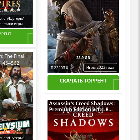
ction/Шутеры/
релялки игры
РРЕНТ
m: The Final
23.9 GB
 21464562
Игры 2023 года
2220
0
2019) PC
table + DLCs
СКАЧАТЬ ТОРРЕНТ
Assassin's Creed Shadows:
Premium Edition v.1.1.8
(Build 21744524) [RUS|ENG]
(2025) PC Пиратка
Portable + All DLCs
ction/Шутеры/