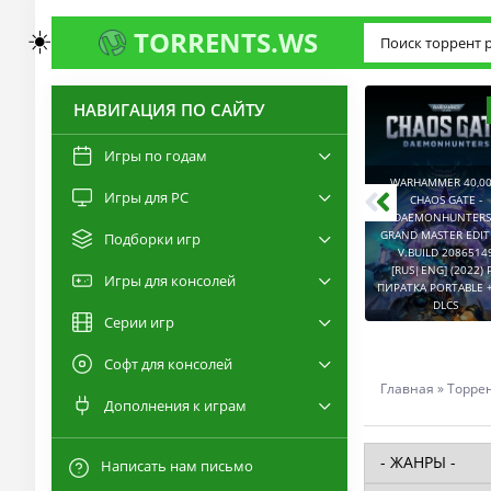
☀️
TORRENTS.WS
НАВИГАЦИЯ ПО САЙТУ
3.0
2.6
Игры по годам
WARHAMMER 40,00
Игры для PC
RESIDENT EVIL 9:
CHAOS GATE -
REQUIEM / BIOHAZARD
DAEMONHUNTERS 
REQUIEM - DELUXE
GRAND MASTER EDI
Подборки игр
EDITION V.BUILD
V.BUILD 2086514
22277314 [RUS|ENG]
CAPTURED 2 V.2.1.0.6
[RUS|ENG] (2022) 
Игры для консолей
(2026) PC ПИРАТКА
[RUS|ENG] (2026) PC
ПИРАТКА PORTABLE +
PORTABLE + ALL DLCS
ПИРАТКА PORTABLE
DLCS
Серии игр
Софт для консолей
Главная
»
Торре
Дополнения к играм
Написать нам письмо