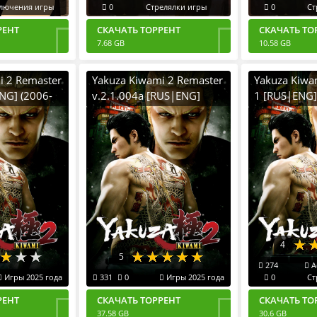
лючения игры
0
Стрелялки игры
0
Ст
РЕНТ
СКАЧАТЬ ТОРРЕНТ
СКАЧАТЬ ТО
7.68 GB
10.58 GB
i 2 Remaster
Yakuza Kiwami 2 Remaster
Yakuza Kiwa
NG] (2006-
v.2.1.004a [RUS|ENG]
1​​​​​​​ [RUS|E
C RePack от
(2006-2019-2025) PC
RePack от Х
Лицензия GOG + DLCs
4
5
274
A
Игры 2025 года
331
0
Игры 2025 года
0
Ст
РЕНТ
СКАЧАТЬ ТОРРЕНТ
СКАЧАТЬ ТО
37.58 GB
30.6 GB