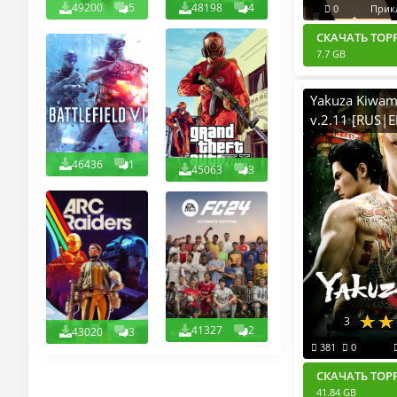
49200
5
48198
4
0
Прик
СКАЧАТЬ ТОР
7.7 GB
Yakuza Kiwam
v.2.11 [RUS|E
2019-2025) P
Селезень
46436
1
45063
3
3
41327
2
43020
3
381
0
СКАЧАТЬ ТОР
41.84 GB