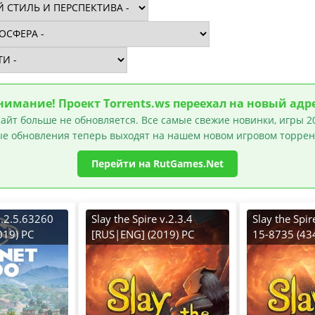
нимание! Проект Torrents.ws переехал на новый адре
айт больше не обновляется. Все самые свежие новинки, игры 20
е обновления теперь выходят на нашем новом игровом торрен
Перейти на RutGames.Net
1.2.5.63260
Slay the Spire v.2.3.4
Slay the Spi
019) PC
[RUS|ENG] (2019) PC
15-8735 (43
таб + All
Пиратка Portable + DLC
[RUS|ENG] (
Лицензия 