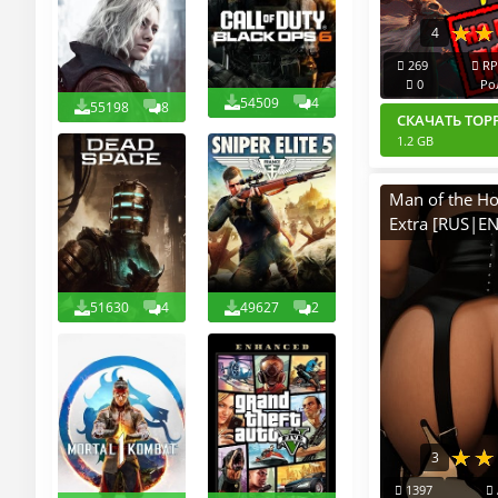
4
269
RP
0
Ро
54509
4
55198
8
СКАЧАТЬ ТОР
1.2 GB
Man of the Ho
Extra [RUS|EN
Лицензия
51630
4
49627
2
3
1397