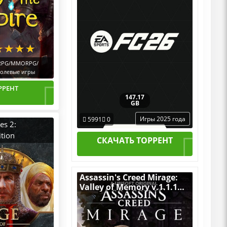
PG/MMORPG/
олевые игры
РРЕНТ
147.17
GB
Игры 2025 года
5991
0
es 2:
ition
СКАЧАТЬ ТОРРЕНТ
8337.0
1999-2019) PC
able + All
Assassin's Creed Mirage:
Valley of Memory v.1.1.1
[RUS|ENG] (2023) PC
RePack от Десептикон +
все Дополнения