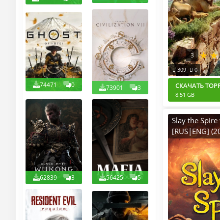
3
309
0
74471
0
СКАЧАТЬ ТОР
73901
3
8.51 GB
Slay the Spire
[RUS|ENG] (2
Пиратка + Mul
(Online по Се
62839
3
56425
5