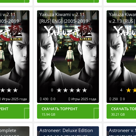
 v.2.11
Yakuza Kiwami v.2.11
Yakuza Kiwa
005-2019-
[RUS|ENG] (2005-2019-
v.2.13 [RUS
k от FitGirl
2025) PC RePack от
2019-2025) 
Селезень
Portable
0
4
Игры 2025 года
430
0
Игры 2025 года
250
0
РЕНТ
СКАЧАТЬ ТОРРЕНТ
СКАЧАТЬ ТО
15.94 GB
30.21 GB
omplete
Astroneer: Deluxe Edition
Astroneer v.1.18