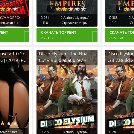
2
1
G/MMORPG/
261
Action/Шутеры/
385
A
левые игры
0
Стрелялки игры
0
Ст
РЕНТ
СКАЧАТЬ ТОРРЕНТ
СКАЧАТЬ ТО
25.2 GB
85.51 GB
use v.1.0.2c
Disco Elysium: The Final
Disco Elysiu
G] (2019) PC
Cut v.Build a0a062e7 -
Cut v.Build
Collage Mode [RUS|ENG]
[RUS|ENG] (
(2019) PC RePack от FitGirl
Пиратка Por
3
3
Adventure/
299
Action/Шутеры/
281
A