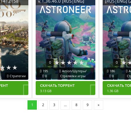
4.1412158
v.1.36.46.0 [RUS|ENG]
[RUS|ENG] (
019) PC
(2019) PC Пиратка
RePack от Х
ble со
Portable + ALL DLC
лнениями
0
0
195
Action/Шутеры/
186
A
Стратегии
0
Стрелялки игры
0
Ст
РЕНТ
СКАЧАТЬ ТОРРЕНТ
СКАЧАТЬ ТО
3.13 GB
1.36 GB
1
2
3
...
8
9
»