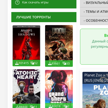
Как скачать игры
ЛУЧШИЕ ТОРРЕНТЫ
В
Данный с
регулярны
101415
52
93661
33
Planet Zoo v.
[RUS|ENG] (2
RePack от Хат
DLCs
83018
2
84444
11