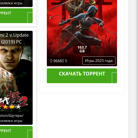
релялки игры
РРЕНТ
mi 2 v.Update
NG] (2019) PC
163.7
аттаб
GB
Игры 2025 года
9668
5
СКАЧАТЬ ТОРРЕНТ
ction/Шутеры/
релялки игры
РРЕНТ