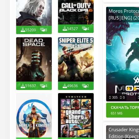
Moros Protoco
[RUS|ENG] (2
RePack от FitG
54527
4
55209
8
51637
4
49636
2
3
305
0
СКАЧАТЬ ТОР
651 МБ
Crusader King
Edition (Крес