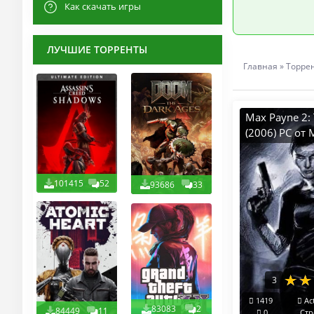
Как скачать игры
ЛУЧШИЕ ТОРРЕНТЫ
Главная
»
Торре
Max Payne 2: 
(2006) PC от
101415
52
93686
33
3
1419
Ac
83083
2
84449
11
0
Стр