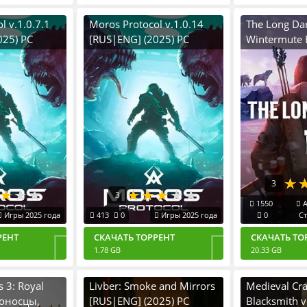
l v.1.0.7.1
Moros Protocol v.1.0.14
The Long Dar
025) PC
[RUS|ENG] (2025) PC
Wintermute 
irl
Пиратка Portable + All
(+ Tales from
DLCs
Territory) v.
[RUS|ENG] (
Пиратка Port
DLCs
3
3
1550
A
Игры 2025 года
413
0
Игры 2025 года
0
С
РЕНТ
СКАЧАТЬ ТОРРЕНТ
СКАЧАТЬ ТО
1.78 GB
20.33 GB
s 3: Royal
Livber: Smoke and Mirrors
Medieval Cra
тоносцы,
[RUS|ENG] (2025) PC
Blacksmith v.