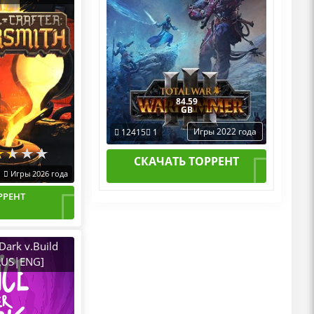
[RUS|ENG]
иратка
84.59
GB
Игры 2022 года
12415
1
СКАЧАТЬ ТОРРЕНТ
Игры 2026 года
РРЕНТ
 Dark v.Build
RUS|ENG]
иратка