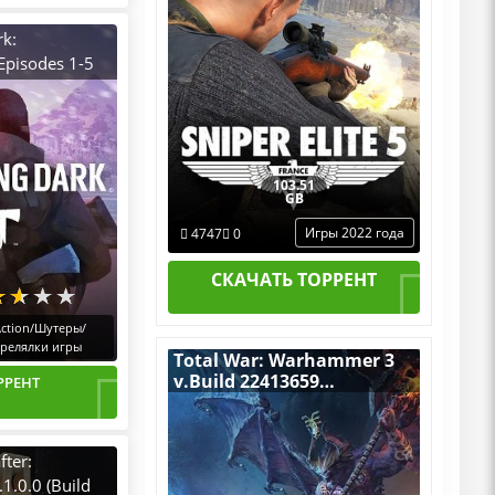
k:
Episodes 1-5
 the Far
2.55/2.54
2017) PC
able + All
103.51
GB
Игры 2022 года
4747
0
СКАЧАТЬ ТОРРЕНТ
ction/Шутеры/
трелялки игры
Total War: Warhammer 3
v.Build 22413659
РРЕНТ
[RUS|ENG] (2022) PC
RePack by R.G. Механики
со всеми Дополнениями
fter:
1.0.0 (Build