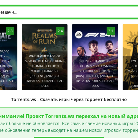
2.8
2.4
3.1
0:
WARHAMMER AGE OF
-
SIGMAR: REALMS OF RUIN -
F1 24 - CHAMPIONS
BYLINA (
TION
ULTIMATE EDITION
EDITION V.1.21.1256962
COLLECT
9
V.BUILD 16842927
(BUILDID 18983819)
V.2288752
PC
[RUS|ENG] (2023) PC
[RUS|ENG + 11] (2024) PC
(2026) P
 ALL
ПИРАТКА PORTABLE + ALL
ПИРАТКА PORTABLE + ALL
PORT
DLCS
DLCS
ДОПОЛНЕ
Torrents.ws - Скачать игры через торрент бесплатно
нимание! Проект Torrents.ws переехал на новый адре
айт больше не обновляется. Все самые свежие новинки, игры 20
е обновления теперь выходят на нашем новом игровом торрен