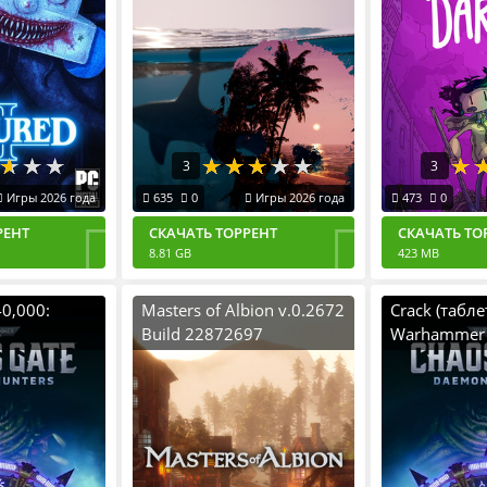
3
3
Игры 2026 года
635
0
Игры 2026 года
473
0
РЕНТ
СКАЧАТЬ ТОРРЕНТ
СКАЧАТЬ ТО
8.81 GB
423 MB
0,000:
Masters of Albion v.0.2672
Crack (табле
Build 22872697
Warhammer 
s - Grand
[RUS|ENG] (2026) PC
Chaos Gate -
n
Пиратка Portable
Daemonhunte
5149
[NoCD/NoDV
022) PC
DenuvOwO]
ble + All