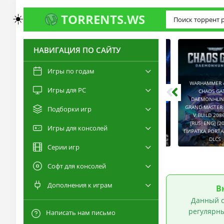
☀️
TORRENTS.WS
НАВИГАЦИЯ ПО САЙТУ
3.0
2.6
Игры по годам
WARHAMMER 40,00
Игры для PC
RESIDENT EVIL 9:
CHAOS GATE -
REQUIEM / BIOHAZARD
DAEMONHUNTERS 
REQUIEM - DELUXE
GRAND MASTER EDI
Подборки игр
EDITION V.BUILD
V.BUILD 2086514
22277314 [RUS|ENG]
CAPTURED 2 V.2.1.0.6
[RUS|ENG] (2022) 
Игры для консолей
(2026) PC ПИРАТКА
[RUS|ENG] (2026) PC
ПИРАТКА PORTABLE +
PORTABLE + ALL DLCS
ПИРАТКА PORTABLE
DLCS
Серии игр
Софт для консолей
Дополнения к играм
В
Данный с
регулярны
Написать нам письмо