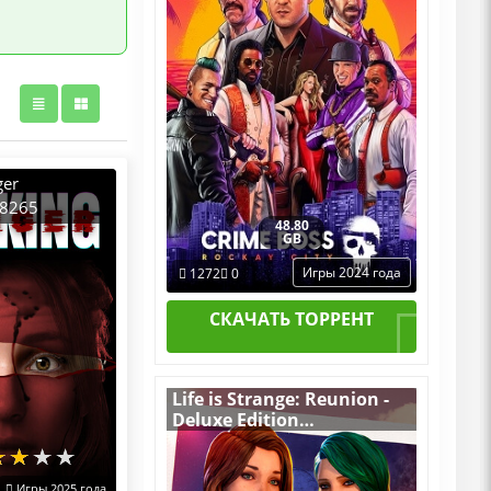
ger
28265
48.80
2025) PC
GB
table
Игры 2024 года
1272
0
СКАЧАТЬ ТОРРЕНТ
Life is Strange: Reunion -
Deluxe Edition
v.Build 22313698
[RUS|ENG] (2026) PC
Пиратка Portable + All
Игры 2025 года