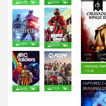
49200
5
48264
4
Короли 3) v.1
[RUS|ENG] (2
Пиратка Porta
всеми Допо
(ALL DLC)
46499
1
45070
3
3
779
RP
0
Ро
СКАЧАТЬ ТОР
7.76 GB
CAPTURED 2 v
[RUS|ENG] (2
41336
2
43035
3
Пиратка Port