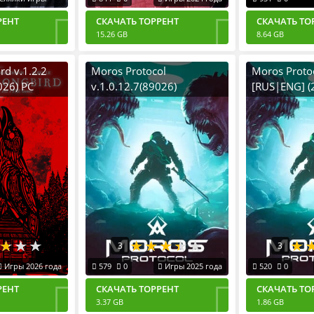
РЕНТ
СКАЧАТЬ ТОРРЕНТ
СКАЧАТЬ ТО
15.26 GB
8.64 GB
rd v.1.2.2
Moros Protocol
Moros Protoc
026) PC
v.1.0.12.7(89026)
[RUS|ENG] (
able
[RUS|ENG] (2025) PC
RePack by R
Лицензия GOG
3
3
Игры 2026 года
579
0
Игры 2025 года
520
0
РЕНТ
СКАЧАТЬ ТОРРЕНТ
СКАЧАТЬ ТО
3.37 GB
1.86 GB