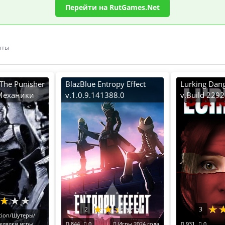
Перейти на RutGames.Net
нты
The Punisher
BlazBlue Entropy Effect
Lurking Dan
 Механики
v.1.0.9.141388.0
v.Build 229
[RUS|ENG] (2024) PC
[RUS|ENG] (
Пиратка Portable + все
Пиратка Por
Дополнения (ALL DLCs)
2
3
tion/Шутеры/
елялки игры
844
0
Игры 2024 года
931
0