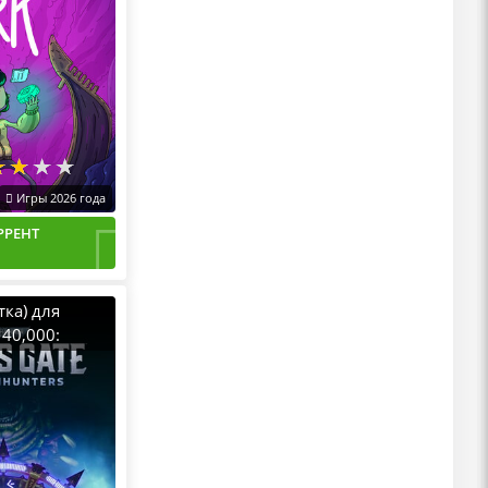
Игры 2026 года
РРЕНТ
тка) для
40,000:
rs (2022) PC
D by