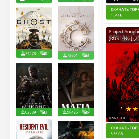
СКАЧАТЬ ТОР
1.34 ГБ
Project Songbi
[RUS|ENG] (2
Пиратка Port
74573
0
73901
3
3
62889
3
56425
5
569
0
СКАЧАТЬ ТОР
5.36 GB