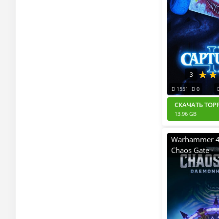
3
1551
0
СКАЧАТЬ ТОР
13.96 GB
Warhammer 4
Chaos Gate -
Daemonhunter
Master Editio
v.Build 2086
[RUS|ENG] (2
Пиратка Porta
DLCs