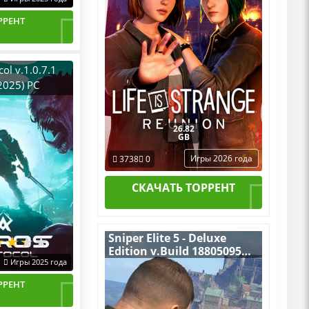
DLCs
РРЕНТ
ol v.1.0.7.1
2025) PC
.G. Механики
26.82
GB
Игры 2026 года
3738
0
СКАЧАТЬ ТОРРЕНТ
Sniper Elite 5 - Deluxe
Edition v.Build 18805095
Игры 2025 года
[RUS|ENG] (2022) PC
Пиратка Portable + All
РРЕНТ
DLCs