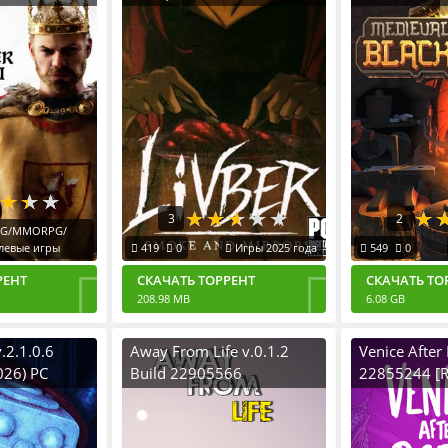
.19.0.4
Пиратка Portable
22838437) 
020) PC
(2026) PC П
ble со
Portable
лнениями
3
2
G/MMORPG/
левые игры
419
0
Игры 2025 года
549
0
РЕНТ
СКАЧАТЬ ТОРРЕНТ
СКАЧАТЬ ТО
208.98 MB
6.08 GB
.2.1.0.6
Away From Life v.0.1.2
Venice After
026) PC
Build 22905566
22855244 [
able
[RUS|ENG] (2026) PC
(2026) PC П
Пиратка Portable
Portable