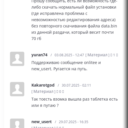
Прошу сообщить, есть ли возможность где-
либо скачать нормальный файл установки
(где исправлена проблема с
невозможностью редактирования адреса)
без повторного скачивания файла data.bin
из данной раздачи, который весит почти
70 гб
yuran74
Материал
/
03.08.2025 - 12:47
[
]
1
Поддерживаю сообщение onlitee и
new_usert. Ругается на путь.
Kakarotgod
/
30.07.2025 - 02:11
Материал
[
]
0
Так тоесть взомка вышла раз таблетка есть
или я путаю ?
new_usert
/
29.07.2025 - 16:35
Материал