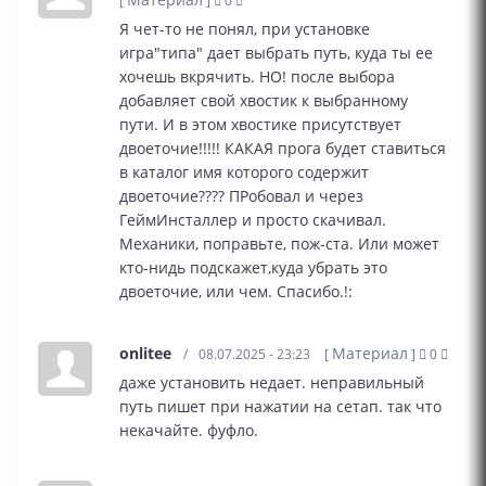
[
]
0
Я чет-то не понял, при установке
игра"типа" дает выбрать путь, куда ты ее
хочешь вкрячить. НО! после выбора
добавляет свой хвостик к выбранному
пути. И в этом хвостике присутствует
двоеточие!!!!! КАКАЯ прога будет ставиться
в каталог имя которого содержит
двоеточие???? ПРобовал и через
ГеймИнсталлер и просто скачивал.
Механики, поправьте, пож-ста. Или может
кто-нидь подскажет,куда убрать это
двоеточие, или чем. Спасибо.!:
onlitee
Материал
/
08.07.2025 - 23:23
[
]
0
даже установить недает. неправильный
путь пишет при нажатии на сетап. так что
некачайте. фуфло.