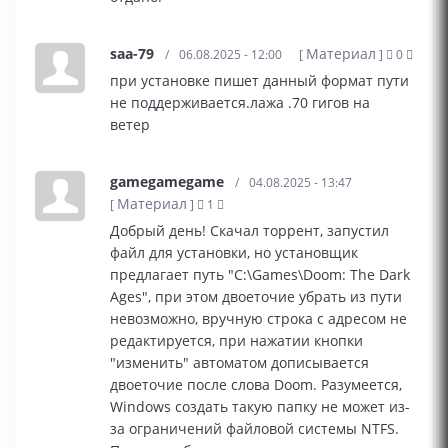
saa-79
Материал
/
06.08.2025 - 12:00
[
]
0
при установке пишет данный формат пути
не поддерживается.лажа .70 гигов на
ветер
gamegamegame
/
04.08.2025 - 13:47
Материал
[
]
1
Добрый день! Скачал торрент, запустил
файл для установки, но установщик
предлагает путь "C:\Games\Doom: The Dark
Ages", при этом двоеточие убрать из пути
невозможно, вручную строка с адресом не
редактируется, при нажатии кнопки
"изменить" автоматом дописывается
двоеточие после слова Doom. Разумеется,
Windows создать такую папку не может из-
за ограничений файловой системы NTFS.