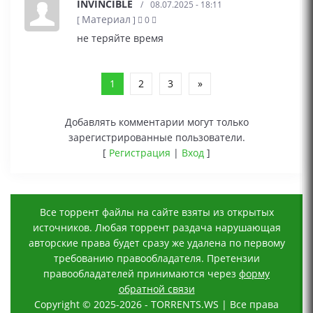
INVINCIBLE
/
08.07.2025 - 18:11
Материал
[
]
0
не теряйте время
1
2
3
»
Добавлять комментарии могут только
зарегистрированные пользователи.
[
Регистрация
|
Вход
]
Все торрент файлы на сайте взяты из открытых
источников. Любая торрент раздача нарушающая
авторские права будет сразу же удалена по первому
требованию правообладателя. Претензии
правообладателей принимаются через
форму
обратной связи
Copyright © 2025-2026 - TORRENTS.WS | Все права