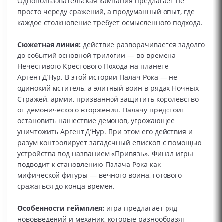
Однопользовательская кампания предлагает не
просто череду сражений, а продуманный опыт, где
каждое столкновение требует осмысленного подхода.
Сюжетная линия:
действие разворачивается задолго
до событий основной трилогии — во времена
Нечестивого Крестового Похода на планете
Аргент Д’Нур. В этой истории Палач Рока — не
одинокий мститель, а элитный воин в рядах Ночных
Стражей, армии, призванной защитить королевство
от демонического вторжения. Палачу предстоит
остановить нашествие демонов, угрожающее
уничтожить Аргент Д’Нур. При этом его действия и
разум контролирует загадочный епископ с помощью
устройства под названием «Привязь». Финал игры
подводит к становлению Палача Рока как
мифической фигуры — вечного воина, готового
сражаться до конца времён.
Особенности геймплея:
игра предлагает ряд
нововведений и механик, которые разнообразят