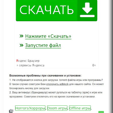
Horrors/Хорроры
,
Doom игры
,
Offline игры
,