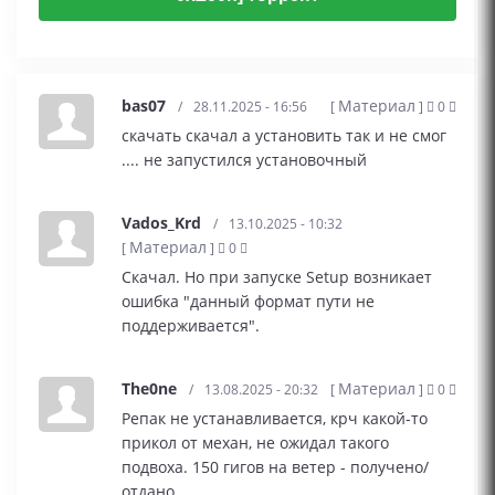
bas07
Материал
/
28.11.2025 - 16:56
[
]
0
скачать скачал а установить так и не смог
.... не запустился установочный
Vados_Krd
/
13.10.2025 - 10:32
Материал
[
]
0
Скачал. Но при запуске Setup возникает
ошибка "данный формат пути не
поддерживается".
The0ne
Материал
/
13.08.2025 - 20:32
[
]
0
Репак не устанавливается, крч какой-то
прикол от механ, не ожидал такого
подвоха. 150 гигов на ветер - получено/
отдано.