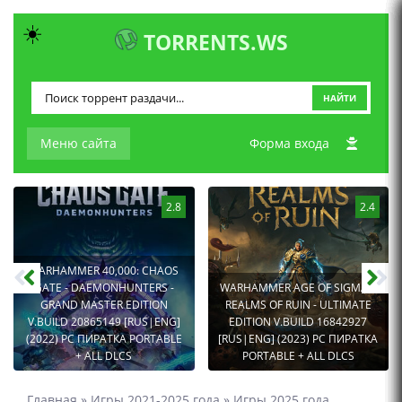
☀️
TORRENTS.WS
НАЙТИ
Меню сайта
Форма входа
2.8
2.4
WARHAMMER 40,000: CHAOS
GATE - DAEMONHUNTERS -
WARHAMMER AGE OF SIGMAR:
GRAND MASTER EDITION
REALMS OF RUIN - ULTIMATE
V.BUILD 20865149 [RUS|ENG]
EDITION V.BUILD 16842927
(2022) PC ПИРАТКА PORTABLE
[RUS|ENG] (2023) PC ПИРАТКА
+ ALL DLCS
PORTABLE + ALL DLCS
Главная
»
Игры 2021-2025 года
»
Игры 2025 года