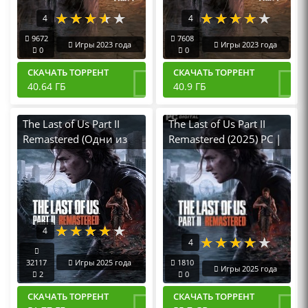
4
4
9672
7608
Игры 2023 года
Игры 2023 года
0
0
СКАЧАТЬ ТОРРЕНТ
СКАЧАТЬ ТОРРЕНТ
40.64 ГБ
40.9 ГБ
The Last of Us Part II
The Last of Us Part II
Remastered (Одни из
Remastered (2025) PC |
Нас 2 Обновлённая)
Пиратка
[RUS|ENG] (2025) PC
RePack от R.G.
Механики
4
4
32117
Игры 2025 года
1810
Игры 2025 года
2
0
СКАЧАТЬ ТОРРЕНТ
СКАЧАТЬ ТОРРЕНТ