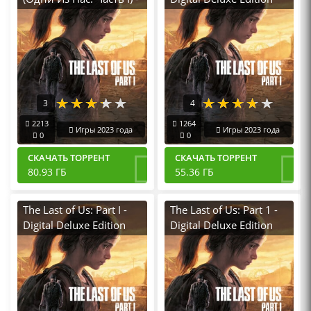
Digital Deluxe Edition
v.1.1.5.0 [RUS|ENG]
[RUS|ENG] (2023) PC
(2023) PC RePack от
Пиратка Portable со
Селезень с
Всеми Дополнениями
Дополнениями
(ALL DLC)
3
4
2213
1264
Игры 2023 года
Игры 2023 года
0
0
СКАЧАТЬ ТОРРЕНТ
СКАЧАТЬ ТОРРЕНТ
80.93 ГБ
55.36 ГБ
The Last of Us: Part I -
The Last of Us: Part 1 -
Digital Deluxe Edition
Digital Deluxe Edition
v.1.1.5.0 [RUS|ENG]
v.1.1.5.0 [RUS|ENG]
(2025) PC RePack от
(2023) PC RePack by
Механики + Все
FitGirl + Дополнения
Дополнения (ALL DLC)