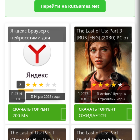
Перейти на RutGames.Net
Яндекс Браузер с
The Last of Us: Part 3
нейросетями для
[RUS|ENG] (2030) PC от
Windows последняя
Механики на Русском
версия
3
4
4314
2977
Action/Шутеры/
Игры 2025 года
0
0
Стрелялки игры
СКАЧАТЬ ТОРРЕНТ
СКАЧАТЬ ТОРРЕНТ
200 МБ
ОЖИДАЕТСЯ
The Last of Us: Part I
The Last of Us: Part I -
(Одни Из Нас: Часть I) -
Digital Deluxe Edition