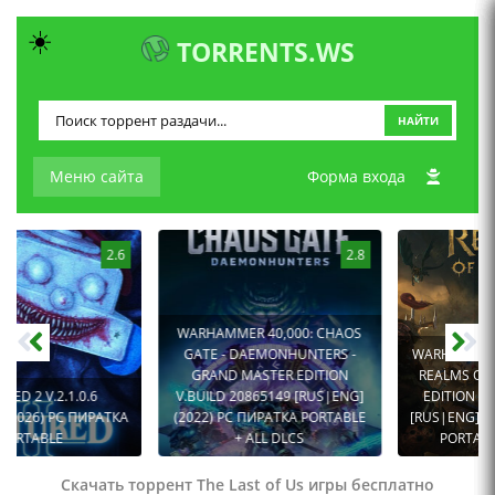
☀️
TORRENTS.WS
НАЙТИ
Меню сайта
Форма входа
2.8
2.4
WARHAMMER 40,000: CHAOS
GATE - DAEMONHUNTERS -
WARHAMMER AGE OF SIGMAR:
GRAND MASTER EDITION
REALMS OF RUIN - ULTIMATE
V.BUILD 20865149 [RUS|ENG]
EDITION V.BUILD 16842927
(2022) PC ПИРАТКА PORTABLE
[RUS|ENG] (2023) PC ПИРАТКА
+ ALL DLCS
PORTABLE + ALL DLCS
Скачать торрент The Last of Us игры бесплатно