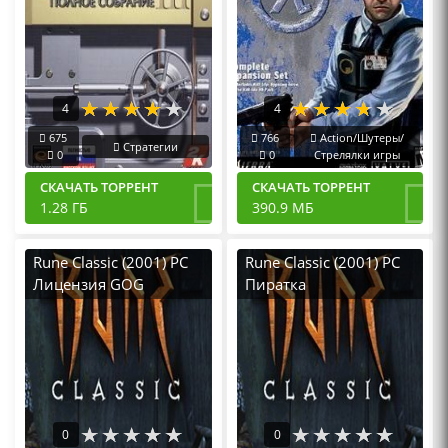
4
4
675
766
Action/Шутеры/
Стратегии
0
0
Стрелялки игры
СКАЧАТЬ ТОРРЕНТ
СКАЧАТЬ ТОРРЕНТ
1.28 ГБ
390.9 МБ
Rune Classic (2001) PC
Rune Classic (2001) PC
Лицензия GOG
Пиратка
0
0