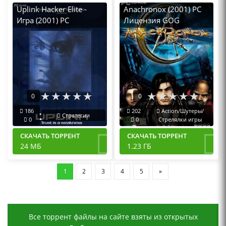
Uplink Hacker Elite -
Anachronox (2001) PC
Игра (2001) PC
Лицензия GOG
0
0
186
202
Action/Шутеры/
Стратегии
0
0
Стрелялки игры
СКАЧАТЬ ТОРРЕНТ
СКАЧАТЬ ТОРРЕНТ
24 МБ
1.23 ГБ
1
2
3
4
5
»
Все торрент файлы на сайте взяты из открытых