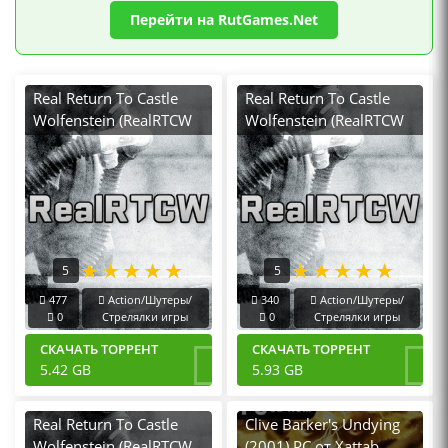
Перейти на RutGames.Net
Real Return To Castle
Real Return To Castle
Wolfenstein (RealRTCW
Wolfenstein (RealRTCW
Mod) v.5.3-14122025
Mod) v.3.1.14
[RUS|ENG] (2001-2020)
[RUS|ENG] (2001-2020)
PC Лицензия GOG + 3
PC RePack от FitGirl
DLC
5
5
477
Action/Шутеры/
340
Action/Шутеры/
0
Стрелялки игры
0
Стрелялки игры
СКАЧАТЬ ТОРРЕНТ
СКАЧАТЬ ТОРРЕНТ
5.42 GB
5.93 GB
Real Return To Castle
Clive Barker's Undying
Wolfenstein (RealRTCW
(2001) PC от Xattab