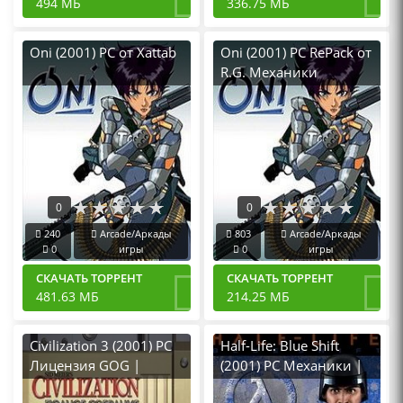
494 МБ
336.75 МБ
Oni (2001) PC от Xattab
Oni (2001) PC RePack от
R.G. Механики
0
0
240
Arcade/Аркады
803
Arcade/Аркады
0
игры
0
игры
СКАЧАТЬ ТОРРЕНТ
СКАЧАТЬ ТОРРЕНТ
481.63 МБ
214.25 МБ
Civilization 3 (2001) PC
Half-Life: Blue Shift
Лицензия GOG |
(2001) PC Механики |
Русская версия
Русская версия