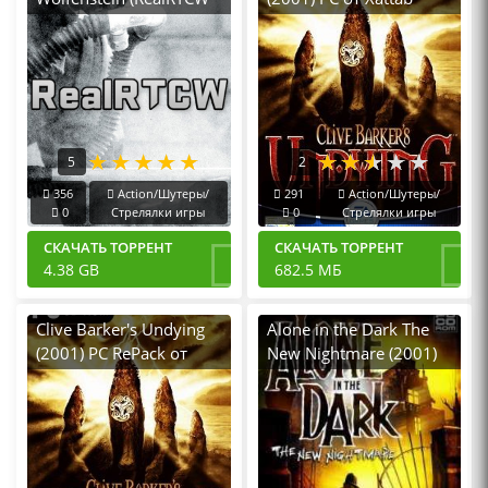
Mod) v.Build 21183514
[RUS|ENG] (2001-2020)
PC Пиратка Portable +
All DLC
5
2
356
Action/Шутеры/
291
Action/Шутеры/
0
Стрелялки игры
0
Стрелялки игры
СКАЧАТЬ ТОРРЕНТ
СКАЧАТЬ ТОРРЕНТ
4.38 GB
682.5 МБ
Clive Barker's Undying
Alone in the Dark The
(2001) PC RePack от
New Nightmare (2001)
R.G. Механики
PC