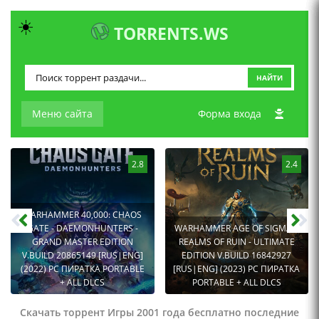
☀️
TORRENTS.WS
НАЙТИ
Меню сайта
Форма входа
2.8
2.4
WARHAMMER 40,000: CHAOS
GATE - DAEMONHUNTERS -
WARHAMMER AGE OF SIGMAR:
GRAND MASTER EDITION
REALMS OF RUIN - ULTIMATE
V.BUILD 20865149 [RUS|ENG]
EDITION V.BUILD 16842927
(2022) PC ПИРАТКА PORTABLE
[RUS|ENG] (2023) PC ПИРАТКА
+ ALL DLCS
PORTABLE + ALL DLCS
Скачать торрент Игры 2001 года бесплатно последние