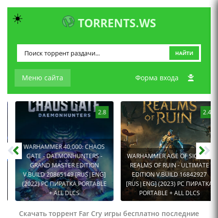
☀️
TORRENTS.WS
НАЙТИ
Меню сайта
Форма входа
2.8
2.4
WARHAMMER 40,000: CHAOS
GATE - DAEMONHUNTERS -
WARHAMMER AGE OF SIGMAR:
GRAND MASTER EDITION
REALMS OF RUIN - ULTIMATE
V.BUILD 20865149 [RUS|ENG]
EDITION V.BUILD 16842927
(2022) PC ПИРАТКА PORTABLE
[RUS|ENG] (2023) PC ПИРАТКА
+ ALL DLCS
PORTABLE + ALL DLCS
Скачать торрент Far Cry игры бесплатно последние