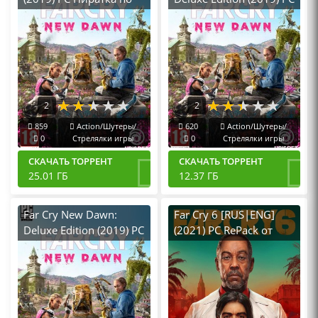
Сети
RePack от FitGirl
2
2
859
Action/Шутеры/
620
Action/Шутеры/
0
Стрелялки игры
0
Стрелялки игры
СКАЧАТЬ ТОРРЕНТ
СКАЧАТЬ ТОРРЕНТ
25.01 ГБ
12.37 ГБ
Far Cry New Dawn:
Far Cry 6 [RUS|ENG]
Deluxe Edition (2019) PC
(2021) PC RePack от
от Механики
Other's