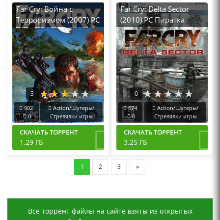
Far Cry: Война с
Far Cry: Delta Sector
Терроризмом (2007) PC
(2010) PC Пиратка
Пиратка
3
0
902
Action/Шутеры/
674
Action/Шутеры/
0
Стрелялки игры
0
Стрелялки игры
СКАЧАТЬ ТОРРЕНТ
СКАЧАТЬ ТОРРЕНТ
1.29 ГБ
3.25 ГБ
1
2
3
»
Все торрент файлы на сайте взяты из открытых