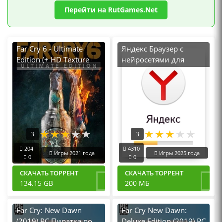
Перейти на RutGames.Net
Far Cry 6 - Ultimate
Яндекс Браузер с
Edition (+ HD Texture
нейросетями для
Pack) v.1.5.0 [RUS|ENG]
Windows последняя
(2021) PC Лицензия
версия
Uplay-Rip + All DLCs
3
3
204
4310
Игры 2021 года
Игры 2025 года
0
0
СКАЧАТЬ ТОРРЕНТ
СКАЧАТЬ ТОРРЕНТ
134.15 GB
200 МБ
Far Cry: New Dawn
Far Cry New Dawn:
(2019) PC Пиратка по
Deluxe Edition (2019) PC