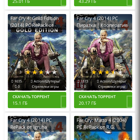
25.01 ГБ
43.29 ГБ
Far Cry 4: Gold Edition
Far Cry 4 (2014) PC
(2014) PC RePack от
Пиратка | Кооператив
qoob
по сети
3
4
1035
Action/Шутеры/
1873
Action/Шутеры/
0
Стрелялки игры
0
Стрелялки игры
СКАЧАТЬ ТОРРЕНТ
СКАЧАТЬ ТОРРЕНТ
15.1 ГБ
20.17 ГБ
Far Cry 4 (2014) PC
Far Cry: Matto 4 (2004)
RePack от Igruha
PC RePack от R.G.
Механики