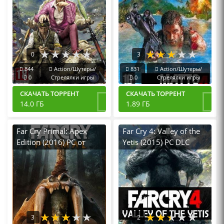
0
3
844
Action/Шутеры/
831
Action/Шутеры/
0
Стрелялки игры
0
Стрелялки игры
СКАЧАТЬ ТОРРЕНТ
СКАЧАТЬ ТОРРЕНТ
14.0 ГБ
1.89 ГБ
Far Cry Primal: Apex
Far Cry 4: Valley of the
Edition (2016) PC от
Yetis (2015) PC DLC
Хаттаб на Русском
3
2