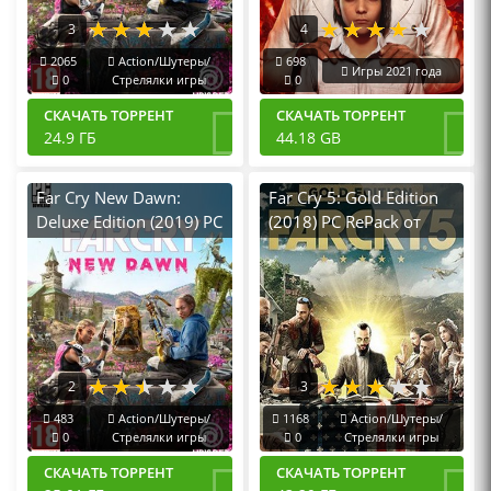
3
4
2065
Action/Шутеры/
698
Игры 2021 года
0
Стрелялки игры
0
СКАЧАТЬ ТОРРЕНТ
СКАЧАТЬ ТОРРЕНТ
24.9 ГБ
44.18 GB
Far Cry New Dawn:
Far Cry 5: Gold Edition
Deluxe Edition (2019) PC
(2018) PC RePack от
от Хаттаб
Хаттаб
2
3
483
Action/Шутеры/
1168
Action/Шутеры/
0
Стрелялки игры
0
Стрелялки игры
СКАЧАТЬ ТОРРЕНТ
СКАЧАТЬ ТОРРЕНТ