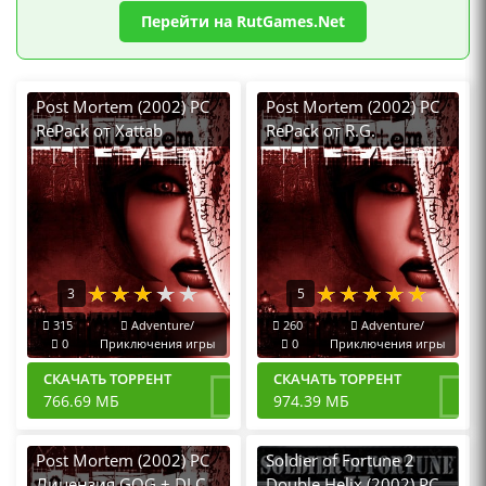
Перейти на RutGames.Net
Post Mortem (2002) PC
Post Mortem (2002) PC
RePack от Xattab
RePack от R.G.
Механики
3
5
315
Adventure/
260
Adventure/
0
Приключения игры
0
Приключения игры
СКАЧАТЬ ТОРРЕНТ
СКАЧАТЬ ТОРРЕНТ
766.69 МБ
974.39 МБ
Post Mortem (2002) PC
Soldier of Fortune 2
Лицензия GOG + DLC
Double Helix (2002) PC