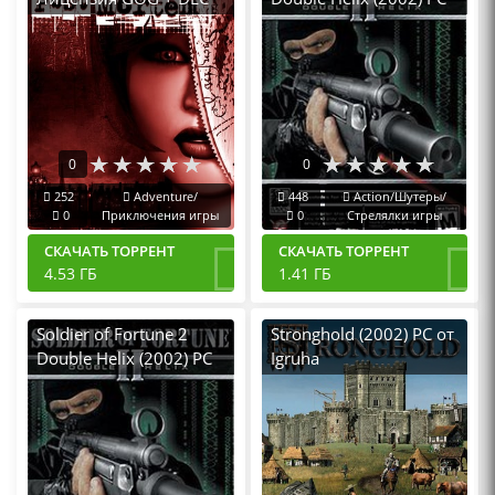
Пиратка
0
0
252
Adventure/
448
Action/Шутеры/
0
Приключения игры
0
Стрелялки игры
СКАЧАТЬ ТОРРЕНТ
СКАЧАТЬ ТОРРЕНТ
4.53 ГБ
1.41 ГБ
Soldier of Fortune 2
Stronghold (2002) PC от
Double Helix (2002) PC
Igruha
Лицензия GOG