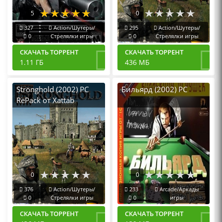
5
0
327
Action/Шутеры/
295
Action/Шутеры/
0
Стрелялки игры
0
Стрелялки игры
СКАЧАТЬ ТОРРЕНТ
СКАЧАТЬ ТОРРЕНТ
1.11 ГБ
436 МБ
Stronghold (2002) PC
Бильярд (2002) PC
RePack от Xattab
0
0
376
Action/Шутеры/
233
Arcade/Аркады
0
Стрелялки игры
0
игры
СКАЧАТЬ ТОРРЕНТ
СКАЧАТЬ ТОРРЕНТ