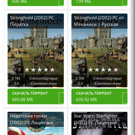
436 МБ
139 МБ
Stronghold (2002) PC
Stronghold (2002) PC от
Пиратка
Механики | Русская
версия
0
0
182
Action/Шутеры/
350
Action/Шутеры/
0
Стрелялки игры
0
Стрелялки игры
СКАЧАТЬ ТОРРЕНТ
СКАЧАТЬ ТОРРЕНТ
669.08 МБ
435.92 МБ
Недетские гонки
Star Wars: Starfighter
(2002) PC Лицензия
(2002) PC Лицензия
GOG
GOG