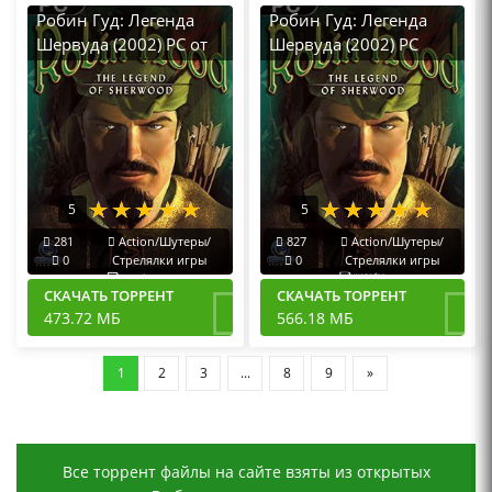
Робин Гуд: Легенда
Робин Гуд: Легенда
Шервуда (2002) PC от
Шервуда (2002) PC
Xattab
RePack от R.G.
Механики
5
5
281
Action/Шутеры/
827
Action/Шутеры/
0
Стрелялки игры
0
Стрелялки игры
СКАЧАТЬ ТОРРЕНТ
СКАЧАТЬ ТОРРЕНТ
473.72 МБ
566.18 МБ
1
2
3
...
8
9
»
Все торрент файлы на сайте взяты из открытых