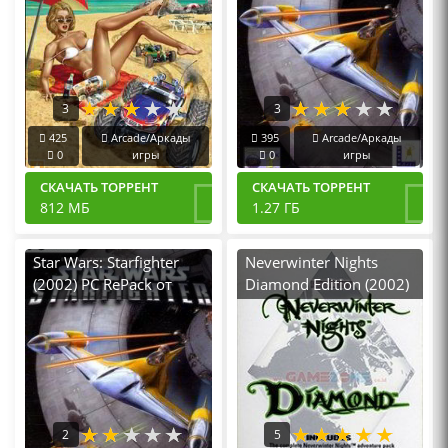
3
3
425
Arcade/Аркады
395
Arcade/Аркады
0
игры
0
игры
СКАЧАТЬ ТОРРЕНТ
СКАЧАТЬ ТОРРЕНТ
812 МБ
1.27 ГБ
Star Wars: Starfighter
Neverwinter Nights
(2002) PC RePack от
Diamond Edition (2002)
R.G. Механики
PC от Механики
2
5