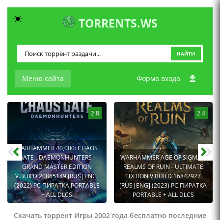
☀️
TORRENTS.WS
НАЙТИ
Меню сайта
Форма входа
2.8
2.4
WARHAMMER 40,000: CHAOS
GATE - DAEMONHUNTERS -
WARHAMMER AGE OF SIGMAR:
GRAND MASTER EDITION
REALMS OF RUIN - ULTIMATE
V.BUILD 20865149 [RUS|ENG]
EDITION V.BUILD 16842927
(2022) PC ПИРАТКА PORTABLE
[RUS|ENG] (2023) PC ПИРАТКА
+ ALL DLCS
PORTABLE + ALL DLCS
Скачать торрент Игры 2002 года бесплатно последние