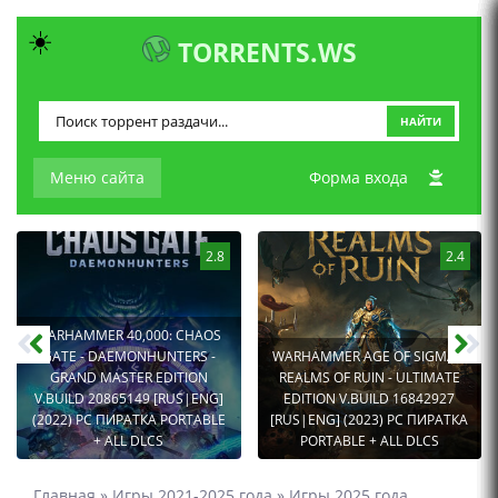
☀️
TORRENTS.WS
НАЙТИ
Меню сайта
Форма входа
2.8
2.4
WARHAMMER 40,000: CHAOS
GATE - DAEMONHUNTERS -
WARHAMMER AGE OF SIGMAR:
GRAND MASTER EDITION
REALMS OF RUIN - ULTIMATE
V.BUILD 20865149 [RUS|ENG]
EDITION V.BUILD 16842927
(2022) PC ПИРАТКА PORTABLE
[RUS|ENG] (2023) PC ПИРАТКА
+ ALL DLCS
PORTABLE + ALL DLCS
Главная
»
Игры 2021-2025 года
»
Игры 2025 года