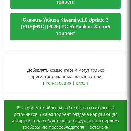
торрент
Скачать Yakuza Kiwami v.1.0 Update 3
[RUS|ENG] (2025) PC RePack от Хаттаб
торрент
Добавлять комментарии могут только
зарегистрированные пользователи.
[
Регистрация
|
Вход
]
Все торрент файлы на сайте взяты из открытых
источников. Любая торрент раздача нарушающая
авторские права будет сразу же удалена по первому
требованию правообладателя. Претензии