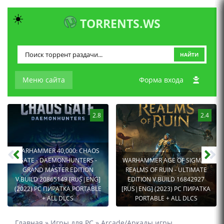
☀️
TORRENTS.WS
НАЙТИ
Меню сайта
Форма входа
2.8
2.4
WARHAMMER 40,000: CHAOS
GATE - DAEMONHUNTERS -
WARHAMMER AGE OF SIGMAR:
GRAND MASTER EDITION
REALMS OF RUIN - ULTIMATE
V.BUILD 20865149 [RUS|ENG]
EDITION V.BUILD 16842927
(2022) PC ПИРАТКА PORTABLE
[RUS|ENG] (2023) PC ПИРАТКА
+ ALL DLCS
PORTABLE + ALL DLCS
Главная
»
Игры для PC
»
Arcade/Аркады игры