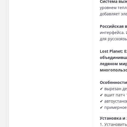
Система вы
уровнем тепл
добавляет эл
Российская 
интерфейса. 
для русскояз
Lost Planet:
объединивши
ледяном мир
многопольз
Особенности
✔ вырезан де
✔ вшит патч 
✔ автоустано
✔ примерное 
Установка и 
1. Установить