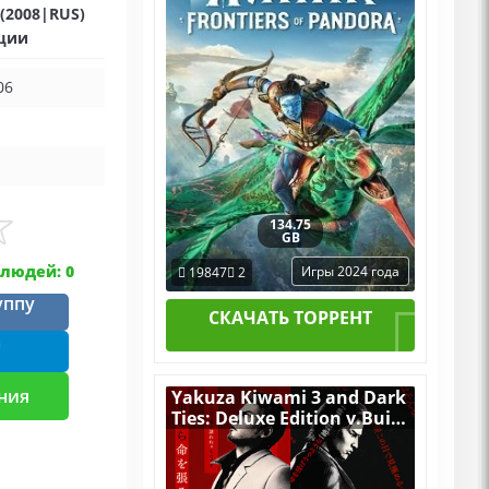
 (2008|RUS)
(2024) PC RePack by R.G.
Механики + все DLC
ации
06
134.75
GB
людей: 0
Игры 2024 года
19847
2
уппу
СКАЧАТЬ ТОРРЕНТ
m
ния
Yakuza Kiwami 3 and Dark
Ties: Deluxe Edition v.Build
21811205 [RUS|ENG] (2026)
PC Лицензия