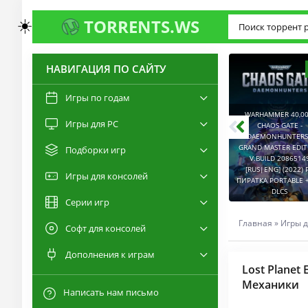
☀️
TORRENTS.WS
НАВИГАЦИЯ ПО САЙТУ
3.0
2.6
Игры по годам
WARHAMMER 40,00
Игры для PC
RESIDENT EVIL 9:
CHAOS GATE -
REQUIEM / BIOHAZARD
DAEMONHUNTERS 
REQUIEM - DELUXE
GRAND MASTER EDI
Подборки игр
EDITION V.BUILD
V.BUILD 2086514
22277314 [RUS|ENG]
CAPTURED 2 V.2.1.0.6
[RUS|ENG] (2022) 
Игры для консолей
(2026) PC ПИРАТКА
[RUS|ENG] (2026) PC
ПИРАТКА PORTABLE +
PORTABLE + ALL DLCS
ПИРАТКА PORTABLE
DLCS
Серии игр
Главная
»
Игры д
Софт для консолей
Дополнения к играм
Lost Planet 
Механики
Написать нам письмо