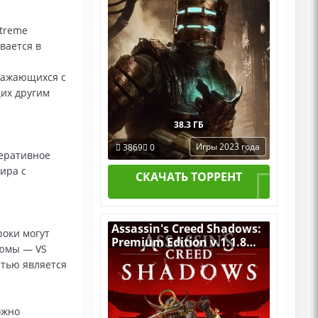
xtreme
вается в
сражающихся с
щих другим
38.3 ГБ
Игры 2023 года
3869
0
перативное
ира с
СКАЧАТЬ ТОРРЕНТ
Assassin's Creed Shadows:
роки могут
Premium Edition v.1.1.8
тюмы — VS
(Build 21744524) [RUS|ENG]
стью является
(2025) PC Пиратка
Portable + All DLCs
ожно