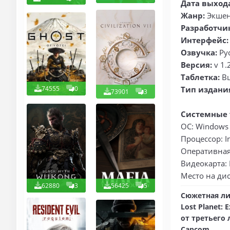
Дата выход
Жанр:
Экшен
Разработчи
Интерфейс:
Озвучка:
Ру
Версия:
v 1.
Таблетка:
В
74555
0
Тип издани
73901
3
Системные 
ОС: Windows 
Процессор: I
Оперативная 
Видеокарта: 
Место на дис
62880
3
56425
5
Сюжетная ли
Lost Planet:
от третьего
Capcom.