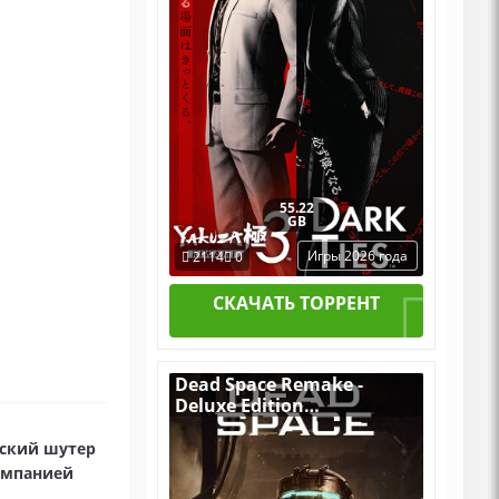
55.22
GB
Игры 2026 года
2114
0
СКАЧАТЬ ТОРРЕНТ
Dead Space Remake -
Deluxe Edition
v.1.1.14.17871 [RUS|ENG]
(2023) PC Лицензия
ческий шутер
омпанией