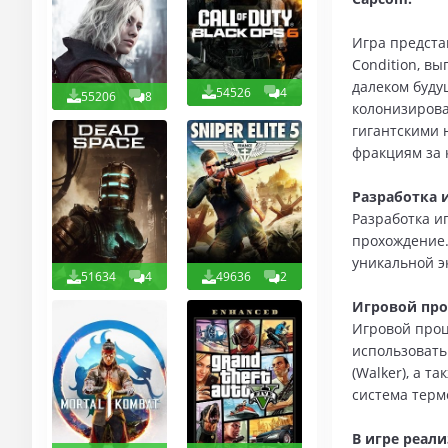
Игра предста
Condition, в
далеком будущ
54526
4
55206
8
колонизирова
гигантскими 
фракциям за 
Разработка и
Разработка и
прохождение.
уникальной э
51634
4
49636
2
Игровой про
Игровой проц
использовать
(Walker), а 
система терм
В игре реал