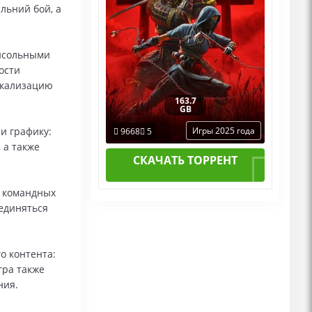
льний бой, а
нсольными
ости
окализацию
163.7
GB
Игры 2025 года
и графику:
9668
5
 а также
СКАЧАТЬ ТОРРЕНТ
т командных
единяться
о контента:
гра также
ния.