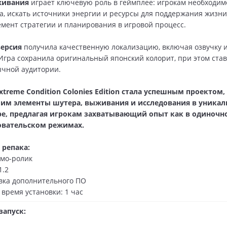
живания
играет ключевую роль в геймплее: игрокам необходим
а, искать источники энергии и ресурсы для поддержания жизни
емент стратегии и планирования в игровой процесс.
версия
получила качественную локализацию, включая озвучку 
Игра сохранила оригинальный японский колорит, при этом став
ычной аудитории.
 Extreme Condition Colonies Edition стала успешным проектом,
м элементы шутера, выживания и исследования в уника
е, предлагая игрокам захватывающий опыт как в одиночно
овательском режимах.
 репака:
мо-ролик
1.2
вка дополнительного ПО
время установки: 1 час
запуск: