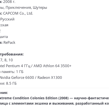
а:
2008 г.
ы, Приключения, Шутеры
к:
CAPCOM Co., Ltd.
Русский
сская
2
шита
я:
RePack
требования:
7, 8, 10
ntel Pentium 4 ГГц / AMD Athlon 64 3500+
память: 1 ГБ
Nvidia Geforce 6600 / Radeon Х1300
ке: 8.5 ГБ
ния:
 Extreme Condition Colonies Edition (2008) — научно-фантасти
 лица с элементами экшена и выживания, разработанный к