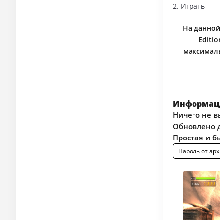
2. Играть
На данной 
Editi
максималь
Информаци
Ничего не в
Обновлено д
Простая и б
Пароль от арх