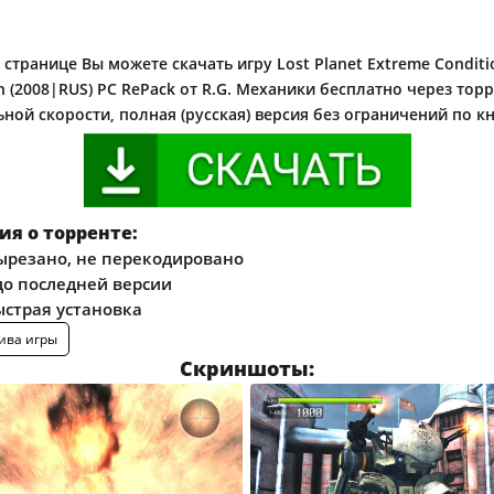
странице Вы можете скачать игру Lost Planet Extreme Conditi
on (2008|RUS) PC RePack от R.G. Механики бесплатно через торр
ной скорости, полная (русская) версия без ограничений по к
я о торренте:
ырезано, не перекодировано
о последней версии
ыстрая установка
ива игры
Скриншоты: