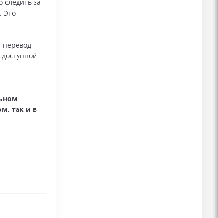
о следить за
. Это
и перевод
 доступной
льном
м, так и в