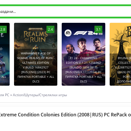
2.8
2.4
3.1
0:
WARHAMMER AGE OF
-
SIGMAR: REALMS OF RUIN -
F1 24 - CHAMPIONS
BYLINA (
TION
ULTIMATE EDITION
EDITION V.1.21.1256962
COLLECT
9
V.BUILD 16842927
(BUILDID 18983819)
V.2288752
PC
[RUS|ENG] (2023) PC
[RUS|ENG + 11] (2024) PC
(2026) P
 ALL
ПИРАТКА PORTABLE + ALL
ПИРАТКА PORTABLE + ALL
PORT
DLCS
DLCS
ДОПОЛНЕ
ля PC
»
Action/Шутеры/Стрелялки игры
Extreme Condition Colonies Edition (2008|RUS) PC RePack о