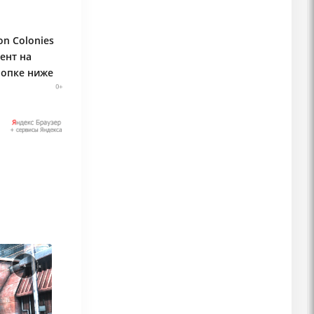
on Colonies
ент на
нопке ниже