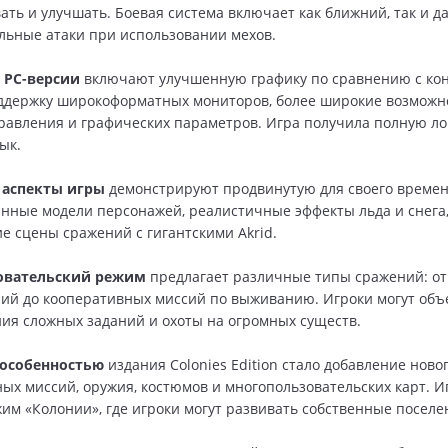
ть и улучшать. Боевая система включает как ближний, так и да
льные атаки при использовании мехов.
 PC-версии
включают улучшенную графику по сравнению с ко
ддержку широкоформатных мониторов, более широкие возможн
равления и графических параметров. Игра получила полную л
ык.
 аспекты игры
демонстрируют продвинутую для своего времен
нные модели персонажей, реалистичные эффекты льда и снега,
 сцены сражений с гигантскими Akrid.
овательский режим
предлагает различные типы сражений: о
ий до кооперативных миссий по выживанию. Игроки могут объ
ия сложных заданий и охоты на огромных существ.
особенностью
издания Colonies Edition стало добавление новог
ых миссий, оружия, костюмов и многопользовательских карт. И
им «Колонии», где игроки могут развивать собственные поселе