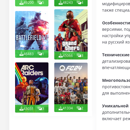
49200
5
48243
4
модифицирова
также специа
Особенности
версиями, по
настройки уп
на русский яз
46483
1
Технические
45066
3
детализирова
впечатляющие
Многопольз
противостоян
для выполнен
Уникальной 
41334
2
43031
3
дополнительн
включает реж