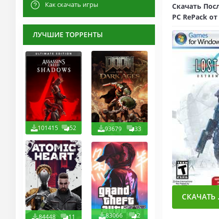
Как скачать игры
Скачать Посл
PC RePack от
ЛУЧШИЕ ТОРРЕНТЫ
101415
52
93679
33
СКАЧАТЬ .
83066
2
84448
11