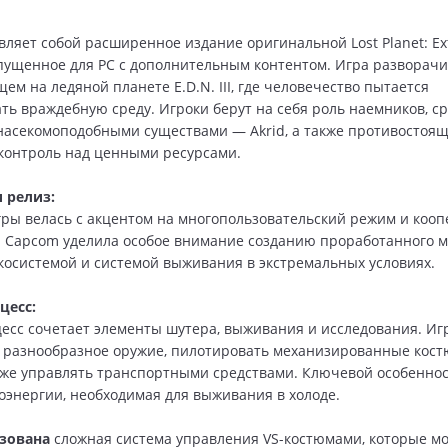
вляет собой расширенное издание оригинальной Lost Planet: E
ыпущенное для PC с дополнительным контентом. Игра разворачи
ем на ледяной планете E.D.N. III, где человечество пытается
ть враждебную среду. Игроки берут на себя роль наемников, 
насекомоподобными существами — Akrid, а также противостоя
контроль над ценными ресурсами.
 релиз:
гры велась с акцентом на многопользовательский режим и коо
 Capcom уделила особое внимание созданию проработанного м
косистемой и системой выживания в экстремальных условиях.
цесс:
есс сочетает элементы шутера, выживания и исследования. Иг
 разнообразное оружие, пилотировать механизированные кос
также управлять транспортными средствами. Ключевой особенно
оэнергии, необходимая для выживания в холоде.
изована
сложная система управления VS-костюмами, которые м