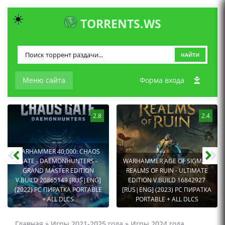
☀️
TORRENTS.WS
НАЙТИ
Меню сайта
Форма входа
2.8
2.4
WARHAMMER 40,000: CHAOS
GATE - DAEMONHUNTERS -
WARHAMMER AGE OF SIGMAR:
GRAND MASTER EDITION
REALMS OF RUIN - ULTIMATE
V.BUILD 20865149 [RUS|ENG]
EDITION V.BUILD 16842927
(2022) PC ПИРАТКА PORTABLE
[RUS|ENG] (2023) PC ПИРАТКА
+ ALL DLCS
PORTABLE + ALL DLCS
Главная
»
Игры 2021-2025 года
»
Игры 2024 года