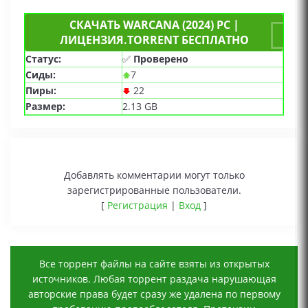
СКАЧАТЬ WARCANA (2024) PC |
ЛИЦЕНЗИЯ.TORRENT БЕСПЛАТНО
Статус:
✅
Проверено
Сиды:
7
Пиры:
22
Размер:
2.13 GB
Добавлять комментарии могут только
зарегистрированные пользователи.
[
Регистрация
|
Вход
]
Все торрент файлы на сайте взяты из открытых
источников. Любая торрент раздача нарушающая
авторские права будет сразу же удалена по первому