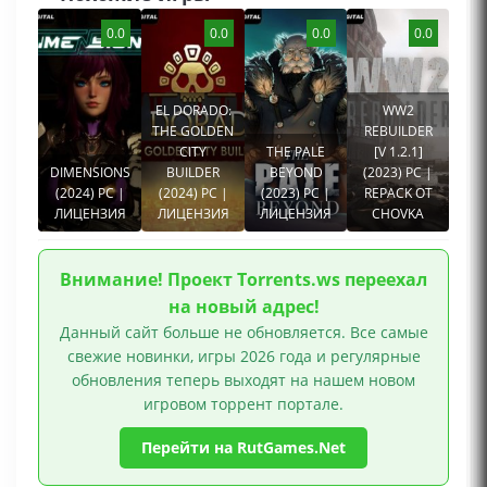
0.0
0.0
0.0
0.0
EL DORADO:
WW2
THE GOLDEN
REBUILDER
CITY
THE PALE
[V 1.2.1]
DIMENSIONS
BUILDER
BEYOND
(2023) PC |
(2024) PC |
(2024) PC |
(2023) PC |
REPACK ОТ
ЛИЦЕНЗИЯ
ЛИЦЕНЗИЯ
ЛИЦЕНЗИЯ
CHOVKA
Внимание! Проект Torrents.ws переехал
на новый адрес!
Данный сайт больше не обновляется. Все самые
свежие новинки, игры 2026 года и регулярные
обновления теперь выходят на нашем новом
игровом торрент портале.
Перейти на RutGames.Net