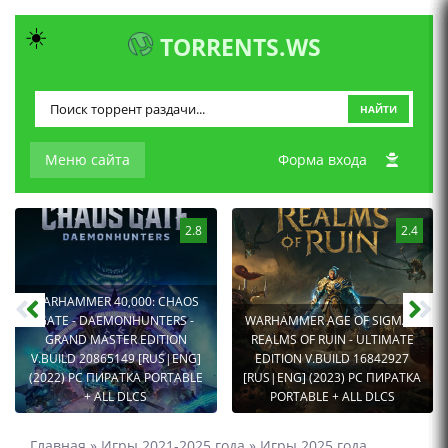
☀️
TORRENTS.WS
НАЙТИ
Меню сайта
Форма входа
2.8
2.4
WARHAMMER 40,000: CHAOS
GATE - DAEMONHUNTERS -
WARHAMMER AGE OF SIGMAR:
GRAND MASTER EDITION
REALMS OF RUIN - ULTIMATE
V.BUILD 20865149 [RUS|ENG]
EDITION V.BUILD 16842927
(2022) PC ПИРАТКА PORTABLE
[RUS|ENG] (2023) PC ПИРАТКА
+ ALL DLCS
PORTABLE + ALL DLCS
Главная
»
Игры 2021-2025 года
»
Игры 2025 года