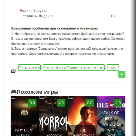
Стратегии
,
Simulation/Симуляторы игры
,
Logic/
Логические/Квест игры
,
Игры 2024 года
,
Инди
+
игры
,
Экономические игры
🎮Похожие игры
0.0
4.0
0.0
1.0
TAILS OF
IRON 2:
WHISKERS
WHY DON'T
THE
OF WINTER
THEY
MORROK
UNBEATABLE
(2025)