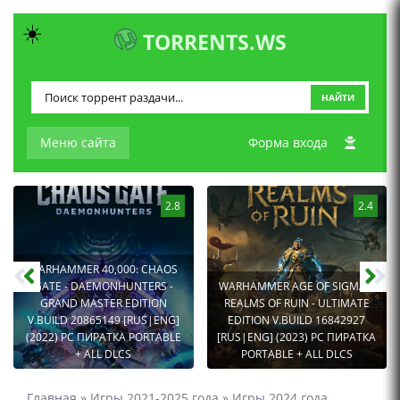
☀️
TORRENTS.WS
НАЙТИ
Меню сайта
Форма входа
2.8
2.4
WARHAMMER 40,000: CHAOS
GATE - DAEMONHUNTERS -
WARHAMMER AGE OF SIGMAR:
GRAND MASTER EDITION
REALMS OF RUIN - ULTIMATE
V.BUILD 20865149 [RUS|ENG]
EDITION V.BUILD 16842927
(2022) PC ПИРАТКА PORTABLE
[RUS|ENG] (2023) PC ПИРАТКА
+ ALL DLCS
PORTABLE + ALL DLCS
Главная
»
Игры 2021-2025 года
»
Игры 2024 года