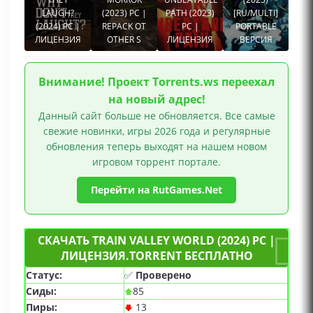
LAUGH?
(2023) PC |
PATH (2023)
[RU/MULTI]
(2024) PC |
REPACK ОТ
PC |
PORTABLE
ЛИЦЕНЗИЯ
OTHER S
ЛИЦЕНЗИЯ
ВЕРСИЯ
Внимание! Проект Torrents.ws переехал
на новый адрес!
Данный сайт больше не обновляется. Все самые
свежие новинки, игры 2026 года и регулярные
обновления теперь выходят на нашем новом
игровом торрент портале.
Перейти на RutGames.Net
СКАЧАТЬ TRAIN VALLEY WORLD (2024) PC |
ЛИЦЕНЗИЯ.TORRENT БЕСПЛАТНО
Статус:
✅
Проверено
Сиды:
85
Пиры:
13