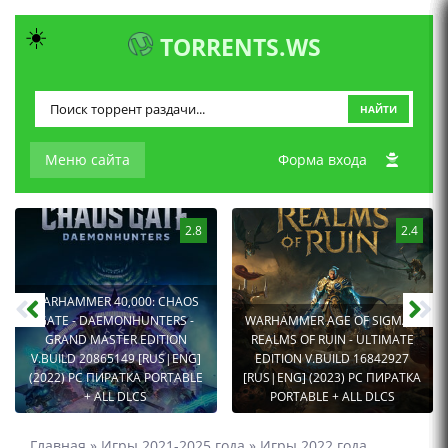
☀️
TORRENTS.WS
НАЙТИ
Меню сайта
Форма входа
2.8
2.4
WARHAMMER 40,000: CHAOS
GATE - DAEMONHUNTERS -
WARHAMMER AGE OF SIGMAR:
GRAND MASTER EDITION
REALMS OF RUIN - ULTIMATE
V.BUILD 20865149 [RUS|ENG]
EDITION V.BUILD 16842927
(2022) PC ПИРАТКА PORTABLE
[RUS|ENG] (2023) PC ПИРАТКА
+ ALL DLCS
PORTABLE + ALL DLCS
Главная
»
Игры 2021-2025 года
»
Игры 2022 года