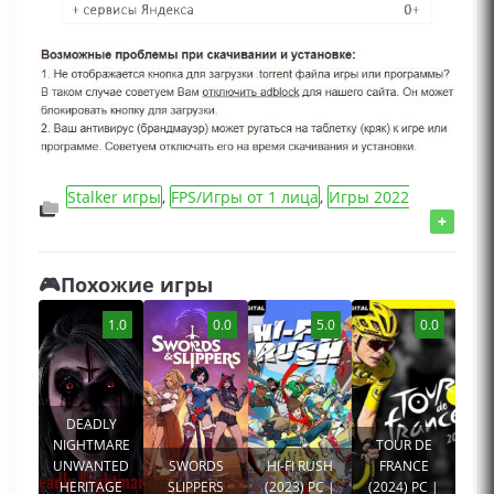
Stalker игры
,
FPS/Игры от 1 лица
,
Игры 2022
года
,
Action/Шутеры/Стрелялки игры
,
Игры для
+
мальчиков
,
Сборник игр
,
RPG/MMORPG/
Ролевые игры
🎮Похожие игры
1.0
0.0
5.0
0.0
DEADLY
NIGHTMARE
TOUR DE
UNWANTED
SWORDS
HI-FI RUSH
FRANCE
HERITAGE
SLIPPERS
(2023) PC |
(2024) PC |