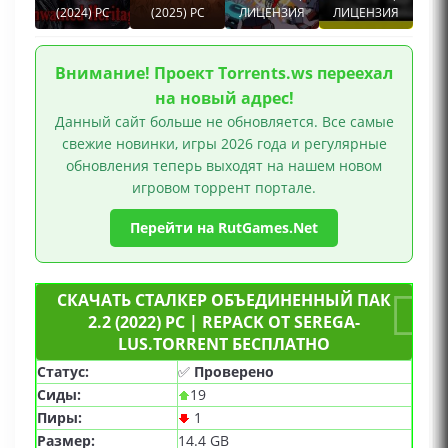
(2024) PC
(2025) PC
ЛИЦЕНЗИЯ
ЛИЦЕНЗИЯ
Внимание! Проект Torrents.ws переехал
на новый адрес!
Данный сайт больше не обновляется. Все самые
свежие новинки, игры 2026 года и регулярные
обновления теперь выходят на нашем новом
игровом торрент портале.
Перейти на RutGames.Net
СКАЧАТЬ СТАЛКЕР ОБЪЕДИНЕННЫЙ ПАК
2.2 (2022) PC | REPACK ОТ SEREGA-
LUS.TORRENT БЕСПЛАТНО
Статус:
✅
Проверено
Сиды:
19
Пиры:
1
Размер:
14.4 GB