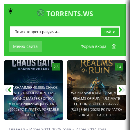
☀️
TORRENTS.WS
НАЙТИ
Меню сайта
Форма входа
2.8
2.4
WARHAMMER 40,000: CHAOS
GATE - DAEMONHUNTERS -
WARHAMMER AGE OF SIGMAR:
GRAND MASTER EDITION
REALMS OF RUIN - ULTIMATE
V.BUILD 20865149 [RUS|ENG]
EDITION V.BUILD 16842927
(2022) PC ПИРАТКА PORTABLE
[RUS|ENG] (2023) PC ПИРАТКА
+ ALL DLCS
PORTABLE + ALL DLCS
Главная
»
Игры 2021-2025 года
»
Игры 2024 года