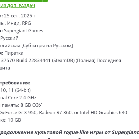
 ИЗ ДОП. РАЗДАЧ
а:
25 сен. 2025 г.
ы, Инди, RPG
к:
Supergiant Games
:
Русский
лийская [Субтитры на Русском]
я:
Пиратка
137570 Build 22834441 (SteamDB) (Полная) Последняя
шита
требования:
0, 11 (64-bit)
ual Core 2.4 GHz
 память: 8 GB ОЗУ
GeForce GTX 950, Radeon R7 360, or Intel HD Graphics 630
ке: 10 GB
 продолжение культовой rogue‑like игры от Supergiant