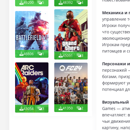
49200
5
48392
4
Механика и 
управление т
Игроки получ
что существе
эволюциониру
Игрокам пред
питомцев и с
46606
1
45091
3
Персонажи и
персонажей —
богами, приз
формируют ун
потенциал дл
Визуальный 
Games — атмо
41350
2
43054
3
впечатляет: 
чьи движения
картину, нап