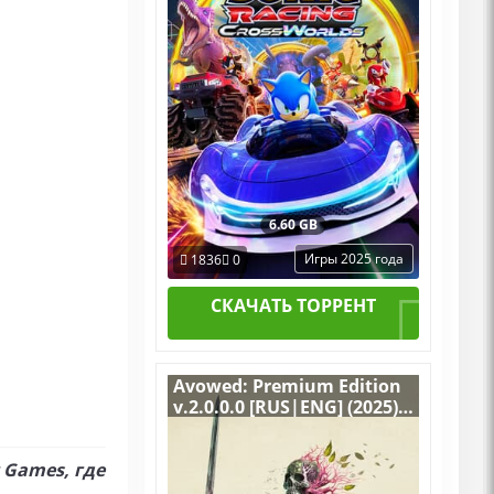
6.60 GB
Игры 2025 года
1836
0
СКАЧАТЬ ТОРРЕНТ
Avowed: Premium Edition
v.2.0.0.0 [RUS|ENG] (2025)
PC RePack от Wanterlude +
все DLC
 Games, где