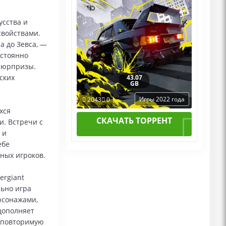
усства и
свойствами.
а до Зевса, —
остоянно
 сюрпризы.
ских
43.07
GB
Игры 2022 года
2043
0
хся
СКАЧАТЬ ТОРРЕНТ
и. Встречи с
 и
ебе
ных игроков.
ergiant
ьно игра
рсонажами,
дополняет
неповторимую