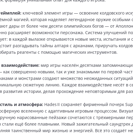
геймплей:
ключевой элемент игры — освоение колдовского иск
ёмной магией, которая наделяет легендарное оружие особыми 
ают дары от более чем десяти олимпийских богов — от Аполлон
нно расширяет возможности персонажа. Система улучшений п
ет: в каждой вылазке открываются новые места, испытания и
стоит разгадывать тайны алтаря с арканами, приручать колдов
обирать реагенты с помощью магических инструментов.
 взаимодействие:
мир игры населён десятками запоминающи
 как совершенно новыми, так и уже знакомыми по первой част
раками и монстрами создают множество неожиданных ситуаций
икальную сюжетную линию. Каждое взаимодействие несёт в с
я развития истории, делая прохождение неповторимым для раз
стиль и атмосфера:
Hades II сохраняет фирменный почерк Sup
сферную вселенную с адаптивным игровым процессом. Визуал
вручную нарисованные пейзажи сочетаются с трёхмерными пе
 стали ещё более плавными. Новый зажигательный саундтрек 
олняя таинственный мир жизнью и энергией. Всё это создаёт 