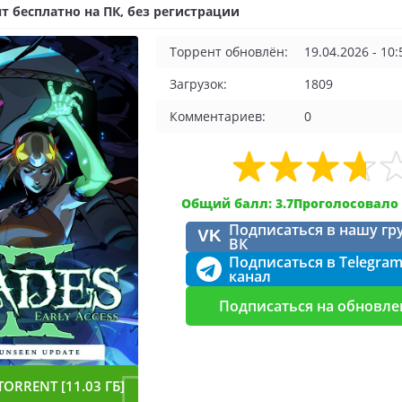
т бесплатно на ПК, без регистрации
Торрент обновлён:
19.04.2026 - 10:
Загрузок:
1809
Комментариев:
0
Общий балл: 3.7
Проголосовало 
Подписаться в нашу гр
VK
ВК
Подписаться в Telegra
канал
Подписаться на обновле
TORRENT [11.03 ГБ]