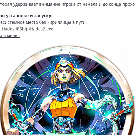
оторая удерживает внимание игрока от начала и до конца прох
о установке и запуску:
несистемное место без кириллицы в пути.
..Hades II\Ship\Hades2.exe
я в меню.