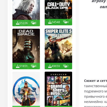
игроку
овл
54548
4
55226
8
51651
4
49659
2
Сюжет и сетт
таинственный
подземного м
привычного е
нелинейно: к
повествовани