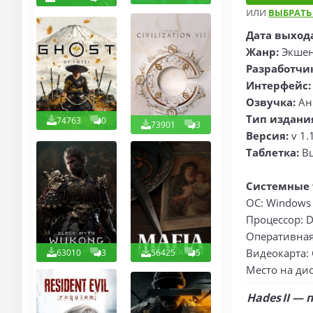
ИЛИ
ВЫБРАТЬ
Дата выход
Жанр:
Экшен
Разработчи
Интерфейс
Озвучка:
Анг
Тип издани
74763
0
73901
3
Версия:
v 1.
Таблетка:
В
Системные 
ОС: Windows 1
Процессор: D
Оперативная
Видеокарта: 
63010
3
56425
5
Место на дис
Hades II —