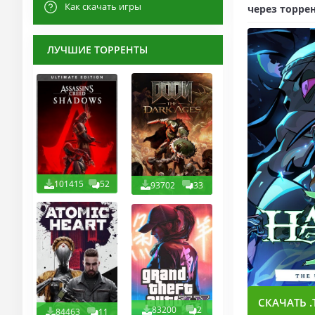
Как скачать игры
через торрен
ЛУЧШИЕ ТОРРЕНТЫ
101415
52
93702
33
СКАЧАТЬ .
83200
2
84463
11