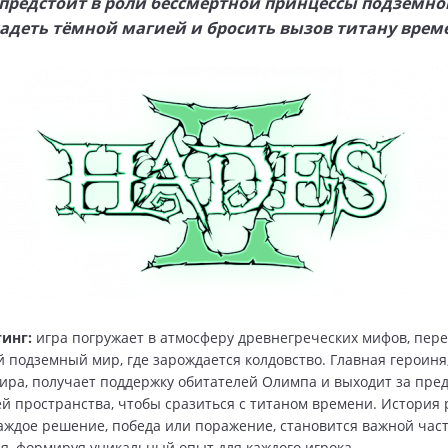
 предстоит в роли бессмертной принцессы подземно
адеть тёмной магией и бросить вызов титану врем
инг:
игра погружает в атмосферу древнегреческих мифов, пере
 подземный мир, где зарождается колдовство. Главная героиня
ира, получает поддержку обитателей Олимпа и выходит за пре
й пространства, чтобы сразиться с титаном времени. История 
аждое решение, победа или поражение, становится важной час
я, формируя уникальный опыт для каждого игрока.