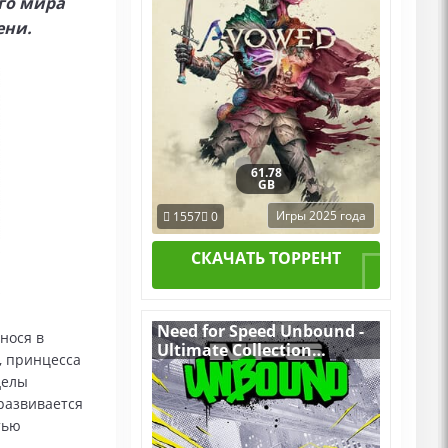
го мира
ени.
61.78
GB
Игры 2025 года
1557
0
СКАЧАТЬ ТОРРЕНТ
Need for Speed Unbound -
нося в
Ultimate Collection
, принцесса
v.1.0.8.2541
делы
(Build 16690907) [RUS|ENG]
развивается
(2022) PC Пиратка
Portable + All DLCs
тью