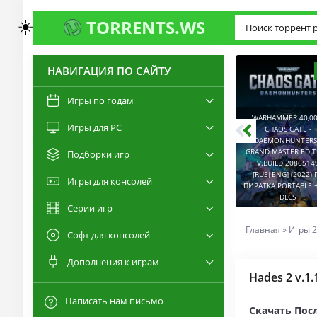
☀️
TORRENTS.WS
НАВИГАЦИЯ ПО САЙТУ
3.0
2.6
Игры по годам
WARHAMMER 40,00
Игры для PC
RESIDENT EVIL 9:
CHAOS GATE -
REQUIEM / BIOHAZARD
DAEMONHUNTERS 
REQUIEM - DELUXE
GRAND MASTER EDI
Подборки игр
EDITION V.BUILD
V.BUILD 2086514
22277314 [RUS|ENG]
CAPTURED 2 V.2.1.0.6
[RUS|ENG] (2022) 
Игры для консолей
(2026) PC ПИРАТКА
[RUS|ENG] (2026) PC
ПИРАТКА PORTABLE +
PORTABLE + ALL DLCS
ПИРАТКА PORTABLE
DLCS
Серии игр
Главная
»
Игры 2
Софт для консолей
Дополнения к играм
Hades 2 v.1
Написать нам письмо
Скачать Посл