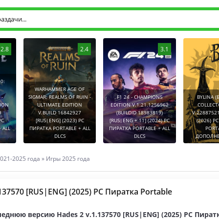
2.8
2.4
3.1
0:
WARHAMMER AGE OF
-
SIGMAR: REALMS OF RUIN -
F1 24 - CHAMPIONS
BYLINA (
TION
ULTIMATE EDITION
EDITION V.1.21.1256962
COLLECT
9
V.BUILD 16842927
(BUILDID 18983819)
V.2288752
PC
[RUS|ENG] (2023) PC
[RUS|ENG + 11] (2024) PC
(2026) P
 ALL
ПИРАТКА PORTABLE + ALL
ПИРАТКА PORTABLE + ALL
PORT
DLCS
DLCS
ДОПОЛНЕ
021-2025 года
»
Игры 2025 года
.137570 [RUS|ENG] (2025) PC Пиратка Portable
еднюю версию Hades 2 v.1.137570 [RUS|ENG] (2025) PC Пиратк