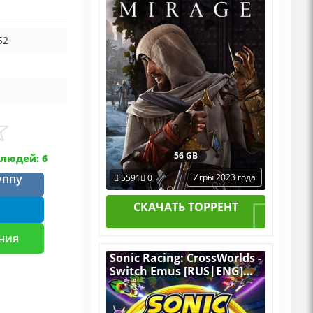
+ все DLC
52
56 GB
людей: 6
уппу
Игры 2023 года
5591
0
m
СКАЧАТЬ ТОРРЕНТ
ния
Sonic Racing: CrossWorlds -
Switch Emus [RUS|ENG]
(2025) PC RePack by R.G.
Механики