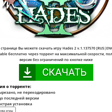
странице Вы можете скачать игру Hades 2 v.1.137570 [RUS|ENG
able бесплатно через торрент на максимальной скорости, пол
версия без ограничений по кнопке ниже
я о торренте:
ырезано, не перекодировано
о последней версии
ыстрая установка
ива игры