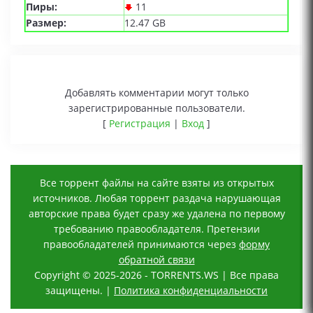
Пиры:
11
Размер:
12.47 GB
Добавлять комментарии могут только
зарегистрированные пользователи.
[
Регистрация
|
Вход
]
Все торрент файлы на сайте взяты из открытых
источников. Любая торрент раздача нарушающая
авторские права будет сразу же удалена по первому
требованию правообладателя. Претензии
правообладателей принимаются через
форму
обратной связи
Copyright © 2025-2026 - TORRENTS.WS | Все права
защищены. |
Политика конфиденциальности