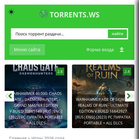
☀️
TORRENTS.WS
НАЙТИ
Меню сайта
Форма входа
2.8
2.4
WARHAMMER 40,000: CHAOS
GATE - DAEMONHUNTERS -
WARHAMMER AGE OF SIGMAR:
GRAND MASTER EDITION
REALMS OF RUIN - ULTIMATE
V.BUILD 20865149 [RUS|ENG]
EDITION V.BUILD 16842927
(2022) PC ПИРАТКА PORTABLE
[RUS|ENG] (2023) PC ПИРАТКА
+ ALL DLCS
PORTABLE + ALL DLCS
Главная
»
Игры 2026 года