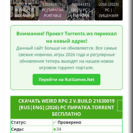
(2023) PC
(2024|RUS)
17884331]
LOSE (2023)
REPACK ОТ
PC ПИРАТКА
(2025) PC |
PC |
МЕХАНИКИ
PORTABLE
ПИРАТКА
ЛИЦЕНЗИЯ
Внимание! Проект Torrents.ws переехал
на новый адрес!
Данный сайт больше не обновляется. Все самые
свежие новинки, игры 2026 года и регулярные
обновления теперь выходят на нашем новом
игровом торрент портале.
Перейти на RutGames.Net
СКАЧАТЬ WEIRD RPG 2 V.BUILD 21630019
[RUS|ENG] (2026) PC ПИРАТКА.TORRENT
БЕСПЛАТНО
Статус:
✅
Проверено
Сиды:
34