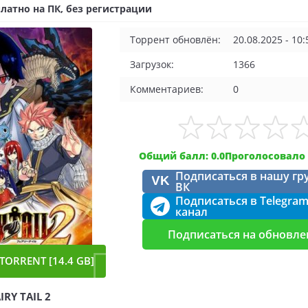
латно на ПК, без регистрации
Торрент обновлён:
20.08.2025 - 10:
Загрузок:
1366
Комментариев:
0
Общий балл: 0.0
Проголосовало 
Подписаться в нашу гр
VK
ВК
Подписаться в Telegra
канал
Подписаться на обновле
TORRENT [14.4 GB]
IRY TAIL 2