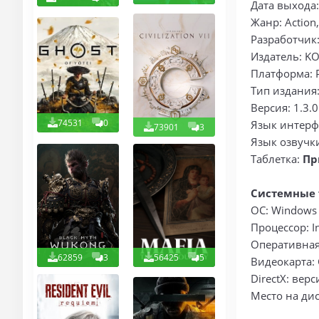
Дата выхода:
Жанр: Action,
Разработчик:
Издатель: KO
Платформа: 
Тип издания
Версия: 1.3.0
74531
0
Язык интерф
73901
3
Язык озвучк
Таблетка:
Пр
Системные 
ОС: Windows 
Процессор: I
Оперативная
62859
3
56425
5
Видеокарта: 
DirectX: вер
Место на дис