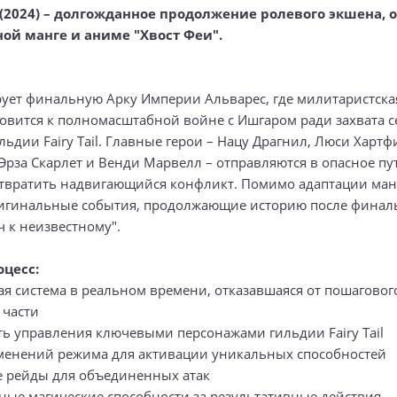
2 (2024) – долгожданное продолжение ролевого экшена, 
ой манге и аниме "Хвост Феи".
рует финальную Арку Империи Альварес, где милитаристск
товится к полномасштабной войне с Ишгаром ради захвата с
льдии Fairy Tail. Главные герои – Нацу Драгнил, Люси Хартф
Эрза Скарлет и Венди Марвелл – отправляются в опасное пу
твратить надвигающийся конфликт. Помимо адаптации манг
игинальные события, продолжающие историю после финал
ч к неизвестному".
оцесс:
ая система в реальном времени, отказавшаяся от пошаговог
 части
ть управления ключевыми персонажами гильдии Fairy Tail
зменений режима для активации уникальных способностей
е рейды для объединенных атак
ьные магические способности за результативные действия