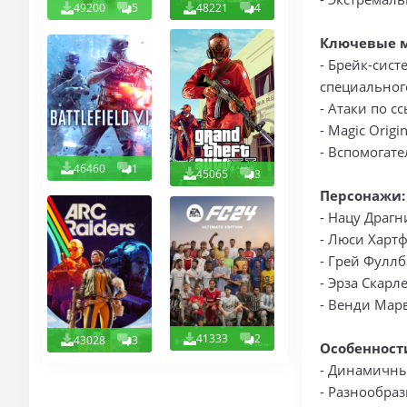
49200
5
48221
4
Ключевые 
- Брейк-сис
специальног
- Атаки по 
- Magic Orig
- Вспомогат
46460
1
45065
3
Персонажи:
- Нацу Драг
- Люси Харт
- Грей Фуллб
- Эрза Скарл
- Венди Мар
41333
2
43028
3
Особенност
- Динамичны
- Разнообра