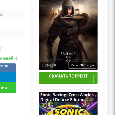
55
63.03
GB
людей: 0
уппу
Игры 2025 года
5343
0
m
СКАЧАТЬ ТОРРЕНТ
ния
Sonic Racing: CrossWorlds -
Digital Deluxe Edition
v.Build 21982508
[RUS|ENG] (2025) PC
Пиратка Portable + All