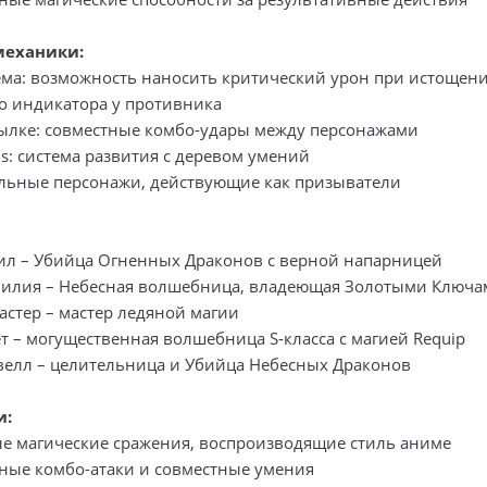
механики:
тема: возможность наносить критический урон при истощен
о индикатора у противника
ссылке: совместные комбо-удары между персонажами
ins: система развития с деревом умений
ельные персонажи, действующие как призыватели
нил – Убийца Огненных Драконов с верной напарницей
филия – Небесная волшебница, владеющая Золотыми Ключа
астер – мастер ледяной магии
ет – могущественная волшебница S-класса с магией Requip
велл – целительница и Убийца Небесных Драконов
и:
е магические сражения, воспроизводящие стиль аниме
зные комбо-атаки и совместные умения