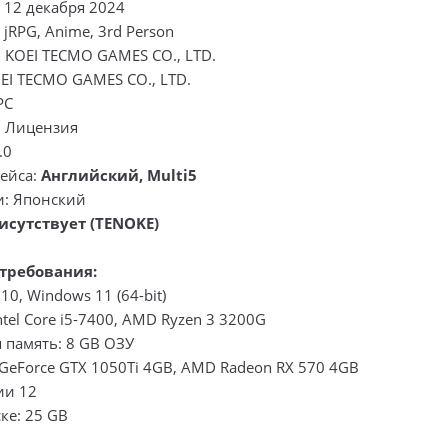
 12 декабря 2024
 jRPG, Anime, 3rd Person
 KOEI TECMO GAMES CO., LTD.
EI TECMO GAMES CO., LTD.
PC
: Лицензия
.0
ейса:
Английский, Multi5
и: Японский
исутствует (TENOKE)
требования:
10, Windows 11 (64-bit)
ntel Core i5-7400, AMD Ryzen 3 3200G
 память: 8 GB ОЗУ
GeForce GTX 1050Ti 4GB, AMD Radeon RX 570 4GB
сии 12
ке: 25 GB