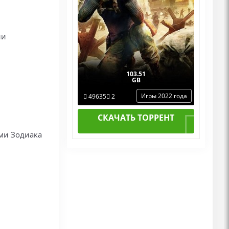
ии
103.51
GB
Игры 2022 года
49635
2
СКАЧАТЬ ТОРРЕНТ
ми Зодиака