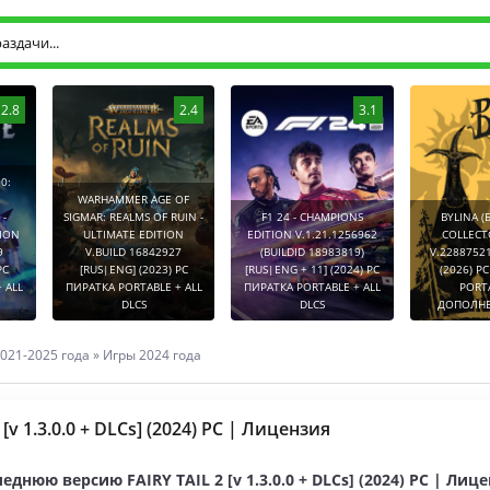
2.8
2.4
3.1
0:
WARHAMMER AGE OF
-
SIGMAR: REALMS OF RUIN -
F1 24 - CHAMPIONS
BYLINA (
TION
ULTIMATE EDITION
EDITION V.1.21.1256962
COLLECT
9
V.BUILD 16842927
(BUILDID 18983819)
V.2288752
PC
[RUS|ENG] (2023) PC
[RUS|ENG + 11] (2024) PC
(2026) P
 ALL
ПИРАТКА PORTABLE + ALL
ПИРАТКА PORTABLE + ALL
PORT
DLCS
DLCS
ДОПОЛНЕ
021-2025 года
»
Игры 2024 года
 [v 1.3.0.0 + DLCs] (2024) PC | Лицензия
еднюю версию FAIRY TAIL 2 [v 1.3.0.0 + DLCs] (2024) PC | Лиц