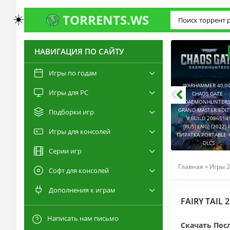
☀️
TORRENTS.WS
НАВИГАЦИЯ ПО САЙТУ
3.0
2.6
Игры по годам
WARHAMMER 40,00
Игры для PC
RESIDENT EVIL 9:
CHAOS GATE -
REQUIEM / BIOHAZARD
DAEMONHUNTERS 
REQUIEM - DELUXE
GRAND MASTER EDI
Подборки игр
EDITION V.BUILD
V.BUILD 2086514
22277314 [RUS|ENG]
CAPTURED 2 V.2.1.0.6
[RUS|ENG] (2022) 
Игры для консолей
(2026) PC ПИРАТКА
[RUS|ENG] (2026) PC
ПИРАТКА PORTABLE +
PORTABLE + ALL DLCS
ПИРАТКА PORTABLE
DLCS
Серии игр
Главная
»
Игры 2
Софт для консолей
Дополнения к играм
FAIRY TAIL 2
Написать нам письмо
Скачать Посл