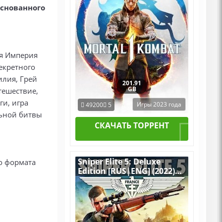
основанного
ая Империя
екретного
илия, Грей
201.91
GB
тешествие,
и, игра
Игры 2023 года
49200
5
ьной битвы
СКАЧАТЬ ТОРРЕНТ
Sniper Elite 5: Deluxe
о формата
Edition [RUS|ENG] (2022)
PC RePack by R.G.
Механики со всеми
Дополнениями