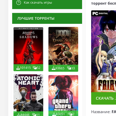
Как скачать игры
торрент бесп
ЛУЧШИЕ ТОРРЕНТЫ
101415
52
93665
33
СКАЧАТЬ .
Название:
FA
83051
2
84446
11