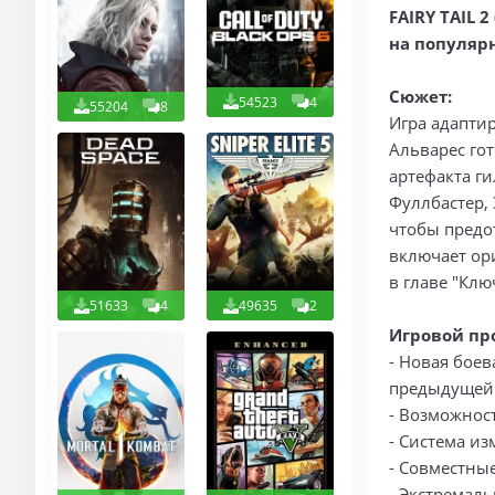
FAIRY TAIL 
на популярн
Сюжет:
54523
4
55204
8
Игра адапти
Альварес го
артефакта ги
Фуллбастер, 
чтобы предо
включает ор
в главе "Клю
51633
4
49635
2
Игровой пр
- Новая боев
предыдущей
- Возможнос
- Система и
- Совместны
- Экстремал