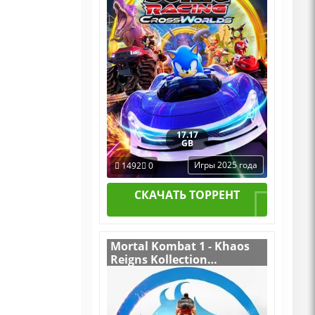
DLCs
17.17
GB
Игры 2025 года
1492
0
СКАЧАТЬ ТОРРЕНТ
Mortal Kombat 1 - Khaos
Reigns Kollection
v.Build 17941244
[RUS|ENG] (2023) PC
Пиратка Portable + All
DLCs