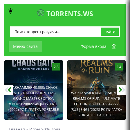
☀️
TORRENTS.WS
НАЙТИ
Меню сайта
Форма входа
2.8
2.4
WARHAMMER 40,000: CHAOS
GATE - DAEMONHUNTERS -
WARHAMMER AGE OF SIGMAR:
GRAND MASTER EDITION
REALMS OF RUIN - ULTIMATE
V.BUILD 20865149 [RUS|ENG]
EDITION V.BUILD 16842927
(2022) PC ПИРАТКА PORTABLE
[RUS|ENG] (2023) PC ПИРАТКА
+ ALL DLCS
PORTABLE + ALL DLCS
Главная
»
Игры 2026 года