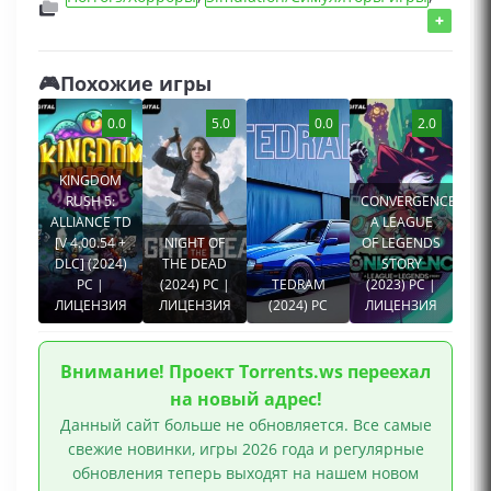
Игры 2026 года
,
FPS/Игры от 1 лица
,
Игры для
+
слабых ПК
,
Инди игры
,
Игры для мальчиков
,
Игры для геймпада
,
Adventure/Приключения
🎮Похожие игры
игры
Симулятор ходьбы, Психологический хоррор,
0.0
5.0
0.0
2.0
Исследования, От первого лица, Реализм,
Кинематографичная, Атмосферная, Хоррор,
KINGDOM
Мрачная, Тайна, 90-е, Расследования,
RUSH 5:
CONVERGENCE:
Психологическая, Триллер, Глубокий сюжет,
ALLIANCE TD
A LEAGUE
Насилие, Для одного игрока
[V 4.00.54 +
NIGHT OF
OF LEGENDS
DLC] (2024)
THE DEAD
STORY
PC |
(2024) PC |
TEDRAM
(2023) PC |
ЛИЦЕНЗИЯ
ЛИЦЕНЗИЯ
(2024) PC
ЛИЦЕНЗИЯ
Внимание! Проект Torrents.ws переехал
на новый адрес!
Данный сайт больше не обновляется. Все самые
свежие новинки, игры 2026 года и регулярные
обновления теперь выходят на нашем новом