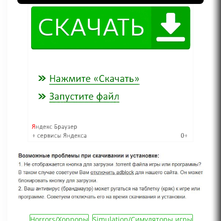
Horrors/Хорроры
,
Simulation/Симуляторы игры
,