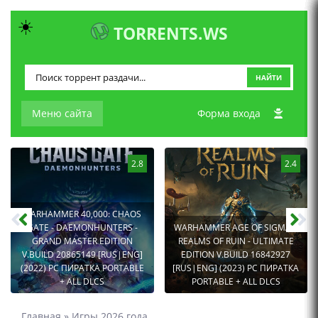
☀️
TORRENTS.WS
НАЙТИ
Меню сайта
Форма входа
2.8
2.4
WARHAMMER 40,000: CHAOS
GATE - DAEMONHUNTERS -
WARHAMMER AGE OF SIGMAR:
GRAND MASTER EDITION
REALMS OF RUIN - ULTIMATE
V.BUILD 20865149 [RUS|ENG]
EDITION V.BUILD 16842927
(2022) PC ПИРАТКА PORTABLE
[RUS|ENG] (2023) PC ПИРАТКА
+ ALL DLCS
PORTABLE + ALL DLCS
Главная
»
Игры 2026 года