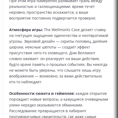
При этом игра намеренно размывает грань между
реальностью и галлюцинациями: время течёт
неровно, пространство искажается, а ваше
восприятие постоянно подвергается проверке.
Атмосфера игры:
The Wellmonts Case делает ставку
на гнетущее ощущение одиночества и неотвратимой
угрозы. Звуковой дизайн — скрипы половиц, далёкие
шорохи, неясные шёпоты — создаёт эффект
присутствия чего‑то зловещего. Дом Веллмонт
словно оживает: он реагирует на ваши действия,
будто храня память о прошлых событиях. Вы никогда
не можете быть уверены, что слышите лишь игру
воображения — возможно, за вами действительно
кто‑то наблюдает.
Особенности сюжета и геймплея:
каждое открытие
порождает новые вопросы, а кажущиеся очевидными
улики нередко оказываются обманками.
Расследование превращается в лабиринт
противоречивых свидетельств, где даже самые