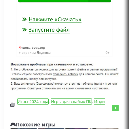
Игры 2024 года
,
Игры для слабых ПК
,
Инди
игры
,
Драки/Fighting
,
Action/Шутеры/
+
Стрелялки игры
,
Игры платформеры
,
Игры для
девочек
,
Игры для мальчиков
,
Arcade/Аркады
🎮Похожие игры
игры
,
Аниме/Anime игры
,
Игры для геймпада
,