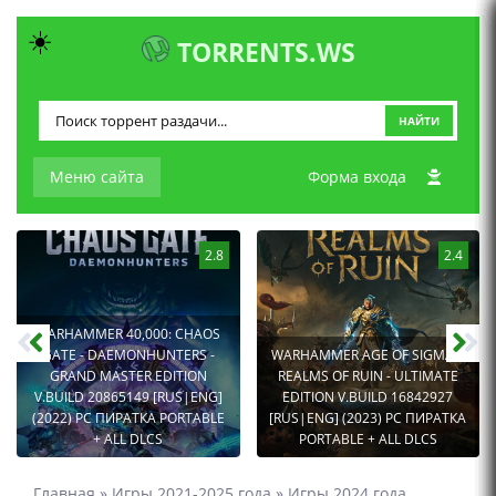
☀️
TORRENTS.WS
НАЙТИ
Меню сайта
Форма входа
2.8
2.4
WARHAMMER 40,000: CHAOS
GATE - DAEMONHUNTERS -
WARHAMMER AGE OF SIGMAR:
GRAND MASTER EDITION
REALMS OF RUIN - ULTIMATE
V.BUILD 20865149 [RUS|ENG]
EDITION V.BUILD 16842927
(2022) PC ПИРАТКА PORTABLE
[RUS|ENG] (2023) PC ПИРАТКА
+ ALL DLCS
PORTABLE + ALL DLCS
Главная
»
Игры 2021-2025 года
»
Игры 2024 года