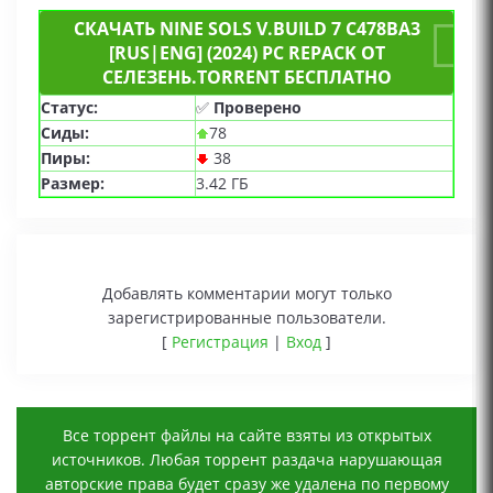
СКАЧАТЬ NINE SOLS V.BUILD 7 C478BA3
[RUS|ENG] (2024) PC REPACK ОТ
СЕЛЕЗЕНЬ.TORRENT БЕСПЛАТНО
Статус:
✅
Проверено
Сиды:
78
Пиры:
38
Размер:
3.42 ГБ
Добавлять комментарии могут только
зарегистрированные пользователи.
[
Регистрация
|
Вход
]
Все торрент файлы на сайте взяты из открытых
источников. Любая торрент раздача нарушающая
авторские права будет сразу же удалена по первому