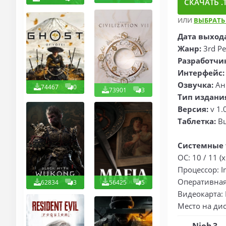
СКАЧАТЬ .T
ИЛИ
ВЫБРАТЬ
Дата выход
Жанр:
3rd Pe
Разработчи
Интерфейс:
Озвучка:
Ан
74467
0
73901
3
Тип издани
Версия:
v 1.0
Таблетка:
В
Системные 
ОС: 10 / 11 (x
Процессор: I
Оперативная
62834
3
56425
5
Видеокарта: 
Место на дис