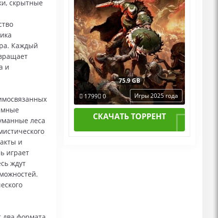
ки, скрытные
ство
ника
ара. Каждый
евращает
а и
75.9 GB
Игры 2025 года
1799
0
аимосвязанных
Тёмные
СКАЧАТЬ ТОРРЕНТ
уманные леса
мистического
факты и
ь играет
есь ждут
можностей.
ческого
т два формата