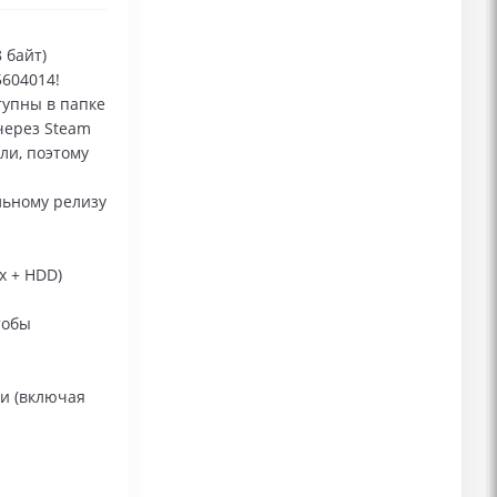
 байт)
5604014!
тупны в папке
через Steam
ли, поэтому
льному релизу
х + HDD)
тобы
ти (включая