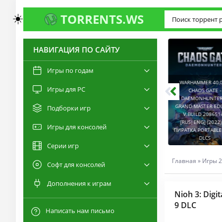
☀️
TORRENTS.WS
НАВИГАЦИЯ ПО САЙТУ
3.0
2.6
Игры по годам
WARHAMMER 40,00
Игры для PC
RESIDENT EVIL 9:
CHAOS GATE -
REQUIEM / BIOHAZARD
DAEMONHUNTERS 
REQUIEM - DELUXE
GRAND MASTER EDI
Подборки игр
EDITION V.BUILD
V.BUILD 2086514
22277314 [RUS|ENG]
CAPTURED 2 V.2.1.0.6
[RUS|ENG] (2022) 
Игры для консолей
(2026) PC ПИРАТКА
[RUS|ENG] (2026) PC
ПИРАТКА PORTABLE +
PORTABLE + ALL DLCS
ПИРАТКА PORTABLE
DLCS
Серии игр
Главная
»
Игры 2
Софт для консолей
Дополнения к играм
Nioh 3: Digi
9 DLC
Написать нам письмо