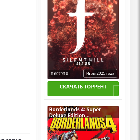
41.1 GB
Игры 2025 года
6079
0
СКАЧАТЬ ТОРРЕНТ
Borderlands 4: Super
Deluxe Edition
v.Build 21971224
[RUS|ENG] (2025) PC
RePack by R.G. Механики
+ все Дополнения