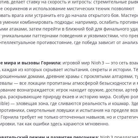
отив, делает ставку на скорость и хитрость: стремительные рыв
ие сюрикенов и использование мистических техник позволяют
вать врага или устранить его до начала открытого боя. Мастер
в умении комбинировать подходы: например, ослабить против
ми атаками, затем перейти в ближний бой для финального уд
т уникальными паттернами поведения и уязвимостями, что пр
нтеллектуальное противостояние, где победа зависит от анализ
е мира и вызовы Горнила:
игровой мир Nioh 3 — это сеть вз
, каждая из которых скрывает испытания, секреты и истории. 
брошенными домами, древние храмы с проклятыми алтарями, т
евалы — все локации пропитаны атмосферой безысходности и 
дование вознаграждается: игрок находит оружие, доспехи, арте
ра, раскрывающие природу ёкаев и историю мира. Особую рол
ible) — зловещая зона, где сливаются реальность и кошмар. Зд
ротивники, смертельные ловушки и испытания на пределе воз
Горнила требует не только отточенных навыков, но и стратеги
ировки, так как ошибки здесь караются мгновенно.
вательский режим и развитие персонажа:
Nioh 3 предлагае