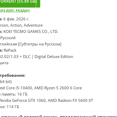
ORRENT [55.88 GB]
 ИЗ ДОП. РАЗДАЧ
а:
6 фев. 2026 г.
rson, Action, Adventure
к:
KOEI TECMO GAMES CO., LTD.
Русский
глийская [Субтитры на Русском]
я:
RePack
2.02/1.03 + DLC | Digital Deluxe Edition
шита
требования:
64-bit)
ntel Core i5-10400, AMD Ryzen 5 2600 6 Core
 память: 16 ГБ
Nvidia GeForce GTX 1060, AMD Radeon FX 5600 XT
ке: 114 ГБ