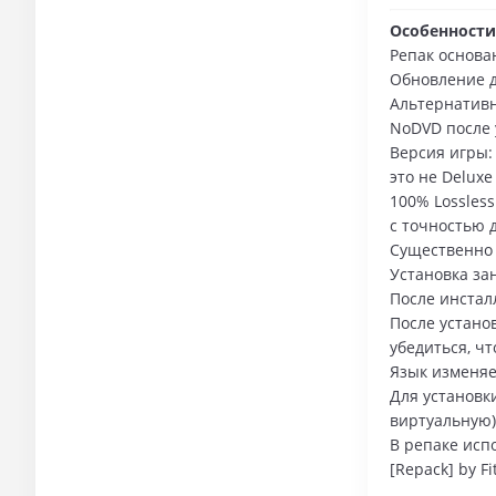
Особенности
Репак основан
Обновление до
Альтернативн
NoDVD после 
Версия игры: 
это не Deluxe 
100% Lossles
с точностью 
Существенно у
Установка зан
После инстал
После устано
убедиться, ч
Язык изменяе
Для установк
виртуальную)
В репаке испо
[Repack] by Fi