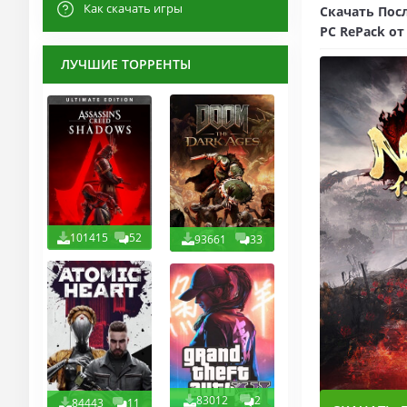
Как скачать игры
Скачать После
PC RePack от
ЛУЧШИЕ ТОРРЕНТЫ
101415
52
93661
33
83012
2
84443
11