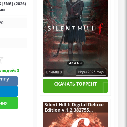
S|ENG] (2026)
ции
20
42.4 GB
людей: 3
Игры 2025 года
1468
0
уппу
СКАЧАТЬ ТОРРЕНТ
m
ния
Silent Hill f: Digital Deluxe
Edition v.1.2.382755
[RUS|ENG] (2025) PC
RePack by R.G. Механики
+ Все Дополнения