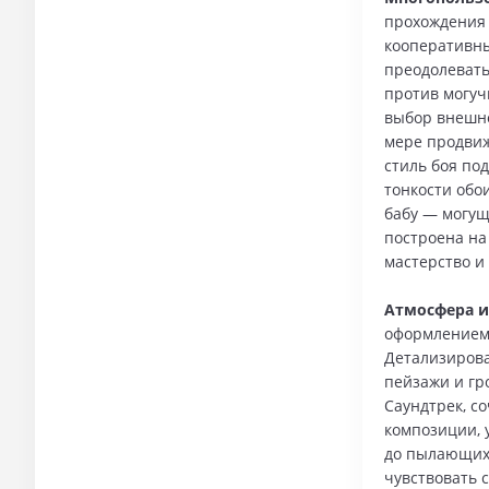
прохождения 
кооперативны
преодолевать
против могуч
выбор внешно
мере продвиж
стиль боя по
тонкости обои
бабу — могущ
построена на
мастерство и
Атмосфера и
оформлением
Детализирова
пейзажи и гр
Саундтрек, 
композиции, 
до пылающих 
чувствовать 