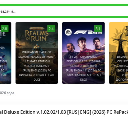
2.8
2.4
3.1
0:
WARHAMMER AGE OF
-
SIGMAR: REALMS OF RUIN -
F1 24 - CHAMPIONS
BYLINA (
TION
ULTIMATE EDITION
EDITION V.1.21.1256962
COLLECT
9
V.BUILD 16842927
(BUILDID 18983819)
V.2288752
PC
[RUS|ENG] (2023) PC
[RUS|ENG + 11] (2024) PC
(2026) P
 ALL
ПИРАТКА PORTABLE + ALL
ПИРАТКА PORTABLE + ALL
PORT
DLCS
DLCS
ДОПОЛНЕ
026 года
tal Deluxe Edition v.1.02.02/1.03 [RUS|ENG] (2026) PC RePack 