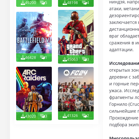
ниндзя, напр
49200
5
48198
4
атаки, метан
дезориентиро
заключается 
дистанционны
враг обладае
сражения в и
адаптации.
46428
1
45063
3
Исследовани
открытых зон
деревни с за
и горные пер
ужаса. Иссле
фрагменты ло
Горнило (Cruc
сильнейшие п
41326
2
43020
3
Прохождение 
подбора экип
Многопользо