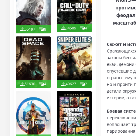
Nioh 3 
противо
феодал
масштаб
54509
4
55197
8
Сюжет и ист
Сражающихся 
законы бесси
ёкаи, демони
опустевшие д
страны: ему 
но и пройти 
51630
4
49627
2
детали окруж
истории, а в
Боевая сист
переключени
воплощает тр
парирования 