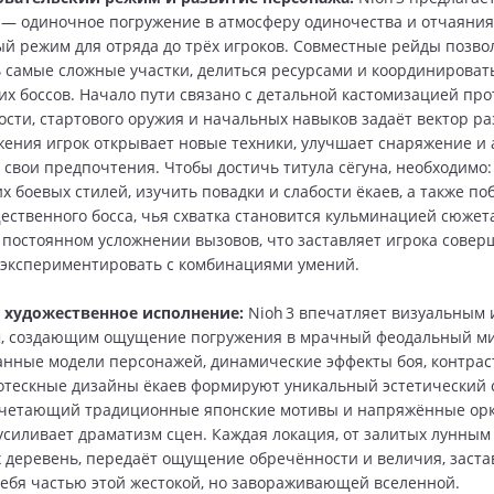
— одиночное погружение в атмосферу одиночества и отчаяния
й режим для отряда до трёх игроков. Совместные рейды позво
 самые сложные участки, делиться ресурсами и координироват
их боссов. Начало пути связано с детальной кастомизацией про
сти, стартового оружия и начальных навыков задаёт вектор ра
ения игрок открывает новые техники, улучшает снаряжение и 
д свои предпочтения. Чтобы достичь титула сёгуна, необходимо:
х боевых стилей, изучить повадки и слабости ёкаев, а также по
ественного босса, чья схватка становится кульминацией сюжет
 постоянном усложнении вызовов, что заставляет игрока совер
 экспериментировать с комбинациями умений.
 художественное исполнение:
Nioh 3 впечатляет визуальным 
, создающим ощущение погружения в мрачный феодальный ми
нные модели персонажей, динамические эффекты боя, контра
отескные дизайны ёкаев формируют уникальный эстетический 
сочетающий традиционные японские мотивы и напряжённые ор
усиливает драматизм сцен. Каждая локация, от залитых лунным
деревень, передаёт ощущение обречённости и величия, заста
себя частью этой жестокой, но завораживающей вселенной.