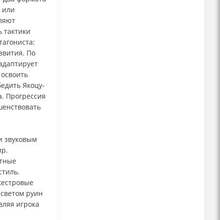
 или
ляют
ь тактики
тагониста:
звития. По
адаптирует
 освоить
бедить Якоцу-
а. Прогрессия
шенствовать
и звуковым
р.
стные
стиль.
кестровые
 светом руин
вляя игрока