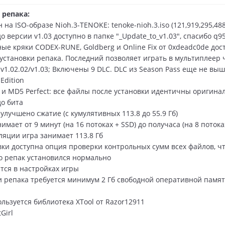
 репака:
 на ISO-образе Nioh.3-TENOKE: tenoke-nioh.3.iso (121,919,295,488
 версии v1.03 доступно в папке "_Update_to_v1.03", спасибо q9
ые кряки CODEX-RUNE, Goldberg и Online Fix от 0xdeadc0de дос
установки репака. Последний позволяет играть в мультиплеер 
v1.02.02/v1.03; Включены 9 DLC. DLC из Season Pass еще не выш
Edition
s и MD5 Perfect: все файлы после установки идентичны оригина
до бита
лучшено сжатие (с кумулятивных 113.8 до 55.9 Гб)
имает от 9 минут (на 16 потоках + SSD) до получаса (на 8 потока
ляции игра занимает 113.8 Гб
вки доступна опция проверки контрольных сумм всех файлов, ч
то репак установился нормально
тся в настройках игры
и репака требуется минимум 2 Гб свободной оперативной памя
льзуется библиотека XTool от Razor12911
tGirl