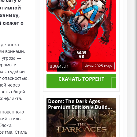
ю сагу о
нативной
ханику,
 сюжет о
где эпоха
ми войнами,
86.35
GB
я угроза —
храмы и
Игры 2025 года
36848
1
а с судьбой
т опасностью,
СКАЧАТЬ ТОРРЕНТ
лей через
часть общей
конфликта.
Doom: The Dark Ages -
Premium Edition v.Build
мгновенного
20760608 [RUS|ENG] (2025)
PC RePack от Десептикон
кий стиль
со всеми Дополнениями
блоки,
ритма. Стиль