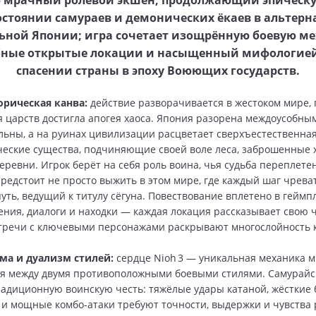
— мрачный ролевой экшен, продолжающий эпическу
стоянии самураев и демонических ёкаев в альтер
ьной Японии; игра сочетает изощрённую боевую ме
ные открытые локации и насыщенный мифологией
спасении страны в эпоху Воюющих государств.
орическая канва:
действие разворачивается в жестоком мире, 
царств достигла апогея хаоса. Япония разорена междоусобны
льны, а на руинах цивилизации расцветает сверхъестественна
ческие существа, подчиняющие своей воле леса, заброшенные 
еревни. Игрок берёт на себя роль воина, чья судьба переплетен
предстоит не просто выжить в этом мире, где каждый шаг чрева
путь, ведущий к титулу сёгуна. Повествование вплетено в геймп
ения, диалоги и находки — каждая локация рассказывает свою 
стречи с ключевыми персонажами раскрывают многослойность 
ема и дуализм стилей:
сердце Nioh 3 — уникальная механика 
я между двумя противоположными боевыми стилями. Самурайс
адиционную воинскую честь: тяжёлые удары катаной, жёсткие 
и мощные комбо-атаки требуют точности, выдержки и чувства 