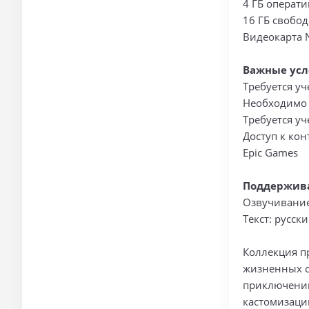
4 ГБ операт
16 ГБ свобод
Видеокарта N
Важные усл
Требуется уч
Необходимо 
Требуется уч
Доступ к ко
Epic Games
Поддержив
Озвучивание
Текст: русск
Коллекция п
жизненных с
приключений
кастомизаци