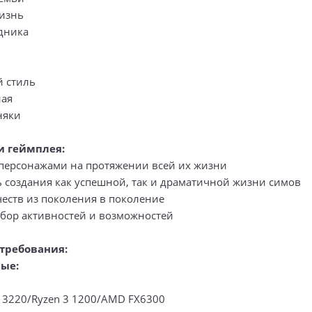
изнь
здника
 стиль
ная
няки
и геймплея:
персонажами на протяжении всей их жизни
 создания как успешной, так и драматичной жизни симов
честв из поколения в поколение
ор активностей и возможностей
требования:
ые:
3 3220/Ryzen 3 1200/AMD FX6300