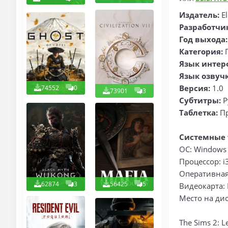
Издатель:
El
Разработчи
Год выхода:
Категория:
Г
Язык интер
Язык озвуч
Версия:
1.0
74552
0
73901
3
Субтитры:
Р
Таблетка:
Пр
Системные т
ОС: Windows
Процессор: i
Оперативная
62874
3
56425
5
Видеокарта: 
Место на дис
The Sims 2: 