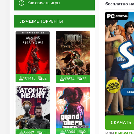
Как скачать игры
бесплатно на
ЛУЧШИЕ ТОРРЕНТЫ
101415
52
93674
33
СКАЧАТЬ .
83064
2
84447
11
ИЛИ
ВЫБРАТЬ