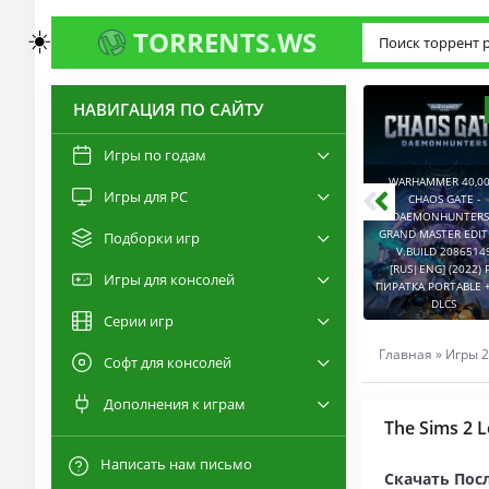
☀️
TORRENTS.WS
НАВИГАЦИЯ ПО САЙТУ
3.0
2.6
Игры по годам
WARHAMMER 40,00
Игры для PC
RESIDENT EVIL 9:
CHAOS GATE -
REQUIEM / BIOHAZARD
DAEMONHUNTERS 
REQUIEM - DELUXE
GRAND MASTER EDI
Подборки игр
EDITION V.BUILD
V.BUILD 2086514
22277314 [RUS|ENG]
CAPTURED 2 V.2.1.0.6
[RUS|ENG] (2022) 
Игры для консолей
(2026) PC ПИРАТКА
[RUS|ENG] (2026) PC
ПИРАТКА PORTABLE +
PORTABLE + ALL DLCS
ПИРАТКА PORTABLE
DLCS
Серии игр
Главная
»
Игры 2
Софт для консолей
Дополнения к играм
The Sims 2 L
Написать нам письмо
Скачать Посл