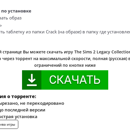
 по установке
вать образ
ь
ть таблетку из папки Crack (на образе) в папку где установле
 странице Вы можете скачать игру The Sims 2 Legacy Collection
 через торрент на максимальной скорости, полная (русская) 
ограничений по кнопке ниже
я о торренте:
ырезано, не перекодировано
о последней версии
ыстрая установка
ива игры