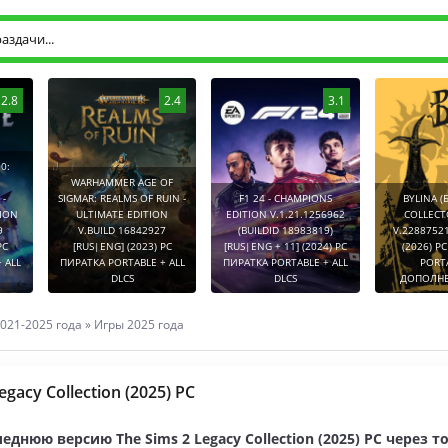
2.8
2.4
3.1
0:
WARHAMMER AGE OF
-
SIGMAR: REALMS OF RUIN -
F1 24 - CHAMPIONS
BYLINA (
TION
ULTIMATE EDITION
EDITION V.1.21.1256962
COLLECT
9
V.BUILD 16842927
(BUILDID 18983819)
V.2288752
PC
[RUS|ENG] (2023) PC
[RUS|ENG + 11] (2024) PC
(2026) P
 ALL
ПИРАТКА PORTABLE + ALL
ПИРАТКА PORTABLE + ALL
PORT
DLCS
DLCS
ДОПОЛНЕ
021-2025 года
»
Игры 2025 года
egacy Collection (2025) PC
еднюю версию The Sims 2 Legacy Collection (2025) PC через т