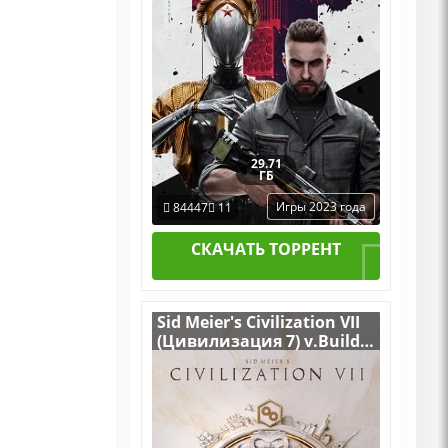
29.71
ГБ
Игры 2023 года
84447
11
СКАЧАТЬ ТОРРЕНТ
Sid Meier's Civilization VII
(Цивилизация 7) v.Build
17226959 [RUS|ENG] (2025)
PC Лицензия