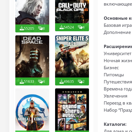
включающее 
Основные к
Базовая игра
54524
4
55205
8
Дополнение 
Расширения
Университет
Ночная жиз
Бизнес
Питомцы
Путешествия
51633
4
49635
2
Времена год
Увлечения
Переезд в к
Набор “Праз
Каталоги:
Для дома и 