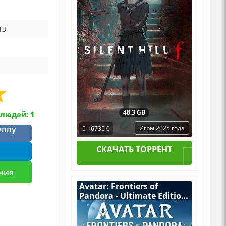
DLC
13
48.3 GB
людей: 1
уппу
Игры 2025 года
1673
0
m
СКАЧАТЬ ТОРРЕНТ
ния
Avatar: Frontiers of
Pandora - Ultimate Edition
v.Build 21582928
[RUS|ENG] (2024) PC
Пиратка Portable + All