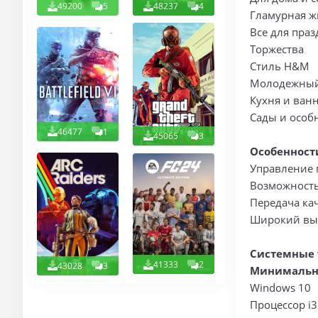
49200
5
48237
4
Гламурная ж
Все для пра
Торжества
Стиль H&M
Молодежный
Кухня и ван
Сады и особ
46477
1
45065
3
Особенност
Управление 
Возможность
Передача ка
Широкий выб
Системные 
41333
2
43028
3
Минимальн
Windows 10
Процессор i