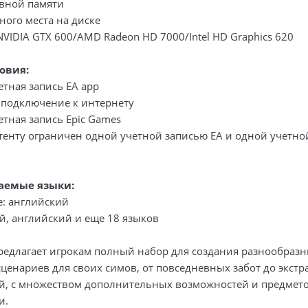
ивной памяти
ного места на диске
VIDIA GTX 600/AMD Radeon HD 7000/Intel HD Graphics 620
овия:
етная запись EA app
подключение к интернету
етная запись Epic Games
нтенту ограничен одной учетной записью EA и одной учетно
аемые языки:
: английский
ий, английский и еще 18 языков
редлагает игрокам полный набор для создания разнообраз
ценариев для своих симов, от повседневных забот до экстр
, с множеством дополнительных возможностей и предмето
и.