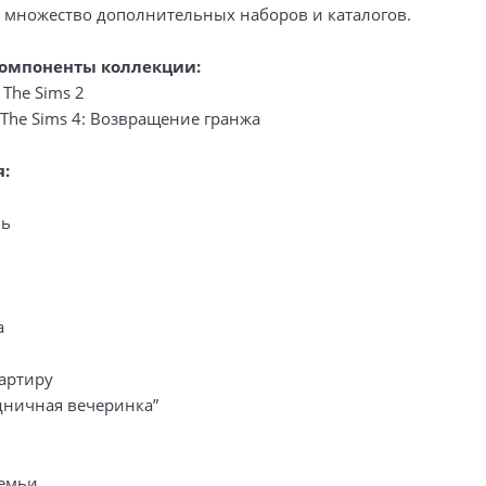
множество дополнительных наборов и каталогов.
омпоненты коллекции:
 The Sims 2
The Sims 4: Возвращение гранжа
:
нь
а
вартиру
дничная вечеринка”
семьи