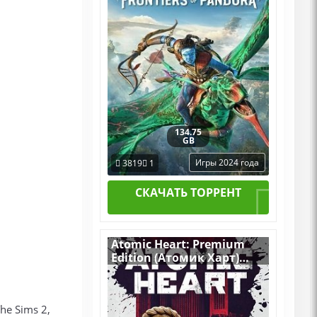
DLCs
134.75
GB
Игры 2024 года
3819
1
СКАЧАТЬ ТОРРЕНТ
Atomic Heart: Premium
Edition (Атомик Харт)
v.DEV Build [RUS|ENG]
(2023) PC RePack by R.G.
Механики + все
he Sims 2,
Дополнения