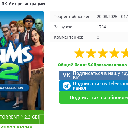
 ПК, без регистрации
Торрент обновлён:
20.08.2025 - 01:
Загрузок:
1764
Комментариев:
0
Общий балл: 5.0
Проголосовало 
Подписаться в нашу гр
VK
ВК
Подписаться в Telegra
канал
Подписаться на обновле
TORRENT [12.2 GB]
 ИЗ ДОП. РАЗДАЧ