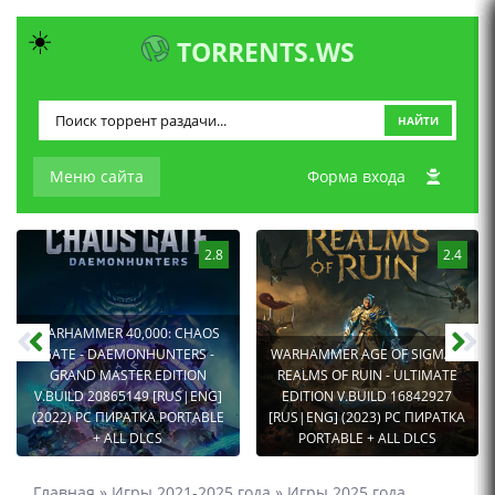
☀️
TORRENTS.WS
НАЙТИ
Меню сайта
Форма входа
2.8
2.4
WARHAMMER 40,000: CHAOS
GATE - DAEMONHUNTERS -
WARHAMMER AGE OF SIGMAR:
GRAND MASTER EDITION
REALMS OF RUIN - ULTIMATE
V.BUILD 20865149 [RUS|ENG]
EDITION V.BUILD 16842927
(2022) PC ПИРАТКА PORTABLE
[RUS|ENG] (2023) PC ПИРАТКА
+ ALL DLCS
PORTABLE + ALL DLCS
Главная
»
Игры 2021-2025 года
»
Игры 2025 года