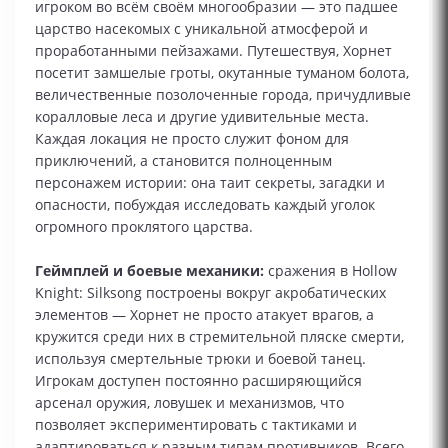
игроком во всём своём многообразии — это падшее
царство насекомых с уникальной атмосферой и
проработанными пейзажами. Путешествуя, Хорнет
посетит замшелые гроты, окутанные туманом болота,
величественные позолоченные города, причудливые
коралловые леса и другие удивительные места.
Каждая локация не просто служит фоном для
приключений, а становится полноценным
персонажем истории: она таит секреты, загадки и
опасности, побуждая исследовать каждый уголок
огромного проклятого царства.
Геймплей и боевые механики:
сражения в Hollow
Knight: Silksong построены вокруг акробатических
элементов — Хорнет не просто атакует врагов, а
кружится среди них в стремительной пляске смерти,
используя смертельные трюки и боевой танец.
Игрокам доступен постоянно расширяющийся
арсенал оружия, ловушек и механизмов, что
позволяет экспериментировать с тактиками и
адаптироваться к разным типам противников. Всего