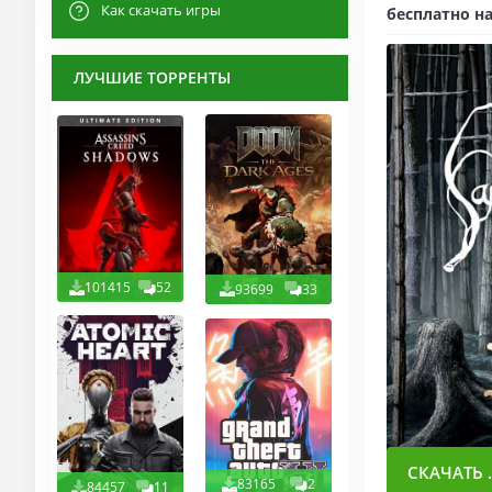
Как скачать игры
бесплатно на
ЛУЧШИЕ ТОРРЕНТЫ
101415
52
93699
33
СКАЧАТЬ .
83165
2
84457
11