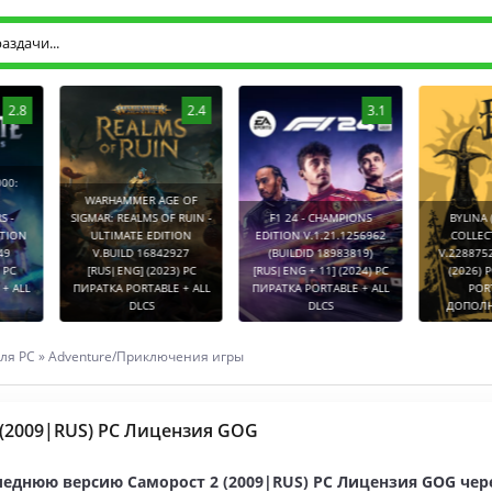
2.8
2.4
3.1
0:
WARHAMMER AGE OF
-
SIGMAR: REALMS OF RUIN -
F1 24 - CHAMPIONS
BYLINA (
TION
ULTIMATE EDITION
EDITION V.1.21.1256962
COLLECT
9
V.BUILD 16842927
(BUILDID 18983819)
V.2288752
PC
[RUS|ENG] (2023) PC
[RUS|ENG + 11] (2024) PC
(2026) P
 ALL
ПИРАТКА PORTABLE + ALL
ПИРАТКА PORTABLE + ALL
PORT
DLCS
DLCS
ДОПОЛНЕ
ля PC
»
Adventure/Приключения игры
 (2009|RUS) PC Лицензия GOG
леднюю версию Саморост 2 (2009|RUS) PC Лицензия GOG чер