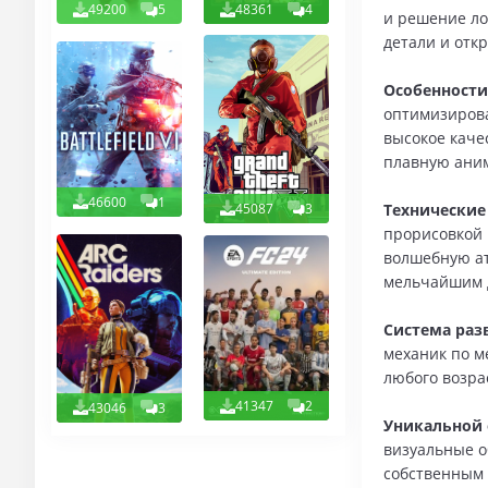
49200
5
48361
4
и решение ло
детали и отк
Особенности
оптимизирова
высокое каче
плавную ани
46600
1
45087
3
Технические
прорисовкой 
волшебную ат
мельчайшим 
Система раз
механик по м
любого возра
41347
2
43046
3
Уникальной 
визуальные о
собственным 