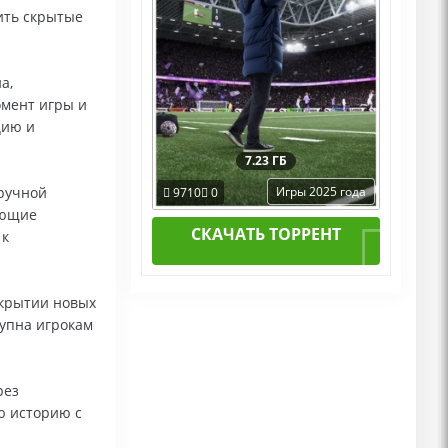
ить скрытые
а,
мент игры и
цию и
7.23 ГБ
ручной
Игры 2025 года
9710
0
ающие
СКАЧАТЬ ТОРРЕНТ
 к
ткрытии новых
тупна игрокам
рез
ю историю с