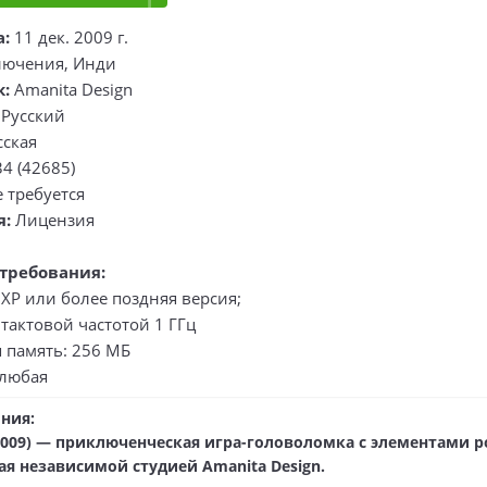
а:
11 дек. 2009 г.
ючения, Инди
к:
Amanita Design
Русский
сская
34 (42685)
 требуется
я:
Лицензия
требования:
XP или более поздняя версия;
 тактовой частотой 1 ГГц
 память: 256 МБ
 любая
ния:
2009) — приключенческая игра-головоломка с элементами poi
ая независимой студией Amanita Design.