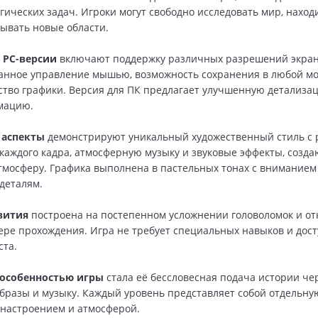
гических задач. Игроки могут свободно исследовать мир, наход
рывать новые области.
 PC-версии
включают поддержку различных разрешений экран
нное управление мышью, возможность сохранения в любой мо
ство графики. Версия для ПК предлагает улучшенную детализа
мацию.
 аспекты
демонстрируют уникальный художественный стиль с 
каждого кадра, атмосферную музыку и звуковые эффекты, созд
мосферу. Графика выполнена в пастельных тонах с вниманием
деталям.
вития
построена на постепенном усложнении головоломок и о
ере прохождения. Игра не требует специальных навыков и дос
ста.
особенностью игры
стала её бессловесная подача истории че
бразы и музыку. Каждый уровень представляет собой отдельну
настроением и атмосферой.