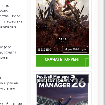
альным
торию
ества. После
е путешествие
визуальные
62.49
GB
мосфере.
Игры 2026 года
5858
0
р, создала
пом в
СКАЧАТЬ ТОРРЕНТ
Football Manager 26
я
[RUS|ENG] (2025) PC
ом и решая
RePack от Механики
сутствием
е с объектами