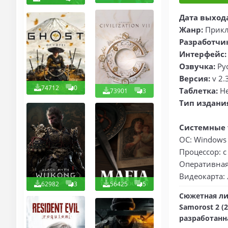
Дата выход
Жанр:
Прикл
Разработчи
Интерфейс:
Озвучка:
Ру
Версия:
v 2.
74712
0
Таблетка:
Не
73901
3
Тип издани
Системные 
ОС: Windows 
Процессор: с
Оперативная
Видеокарта:
62982
3
56425
5
Сюжетная ли
Samorost 2 (
разработанн