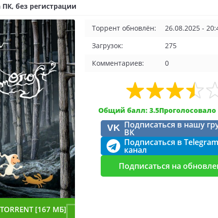
 ПК, без регистрации
Торрент обновлён:
26.08.2025 - 20:
Загрузок:
275
Комментариев:
0
Общий балл: 3.5
Проголосовало 
Подписаться в нашу гр
VK
ВК
Подписаться в Telegra
канал
Подписаться на обновле
TORRENT [167 МБ]