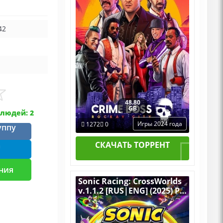
42
48.80
GB
людей: 2
Игры 2024 года
1272
0
уппу
СКАЧАТЬ ТОРРЕНТ
m
ния
Sonic Racing: CrossWorlds
v.1.1.2 [RUS|ENG] (2025) PC
RePack от FitGirl + Switch
Emus