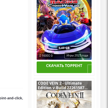
6.60 GB
Игры 2025 года
1600
0
СКАЧАТЬ ТОРРЕНТ
CODE VEIN 2 - Ultimate
Edition v.Build 22261587
[RUS|ENG] (2026) PC
Пиратка Portable + All
nt-and-click,
DLCs