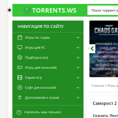
☀️
TORRENTS.WS
НАВИГАЦИЯ ПО САЙТУ
3.0
2.6
Игры по годам
WARHAMMER 40,00
Игры для PC
RESIDENT EVIL 9:
CHAOS GATE -
REQUIEM / BIOHAZARD
DAEMONHUNTERS 
REQUIEM - DELUXE
GRAND MASTER EDI
Подборки игр
EDITION V.BUILD
V.BUILD 2086514
22277314 [RUS|ENG]
CAPTURED 2 V.2.1.0.6
[RUS|ENG] (2022) 
Игры для консолей
(2026) PC ПИРАТКА
[RUS|ENG] (2026) PC
ПИРАТКА PORTABLE +
PORTABLE + ALL DLCS
ПИРАТКА PORTABLE
DLCS
Серии игр
Главная
»
Игры д
Софт для консолей
Дополнения к играм
Саморост 2
Написать нам письмо
Скачать Пос