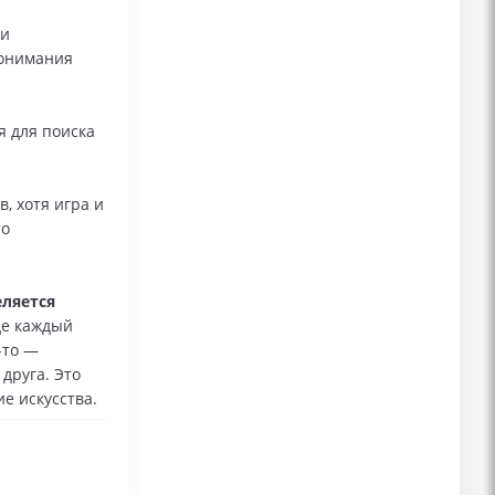
 и
понимания
 для поиска
, хотя игра и
то
еляется
де каждый
-то —
друга. Это
е искусства.