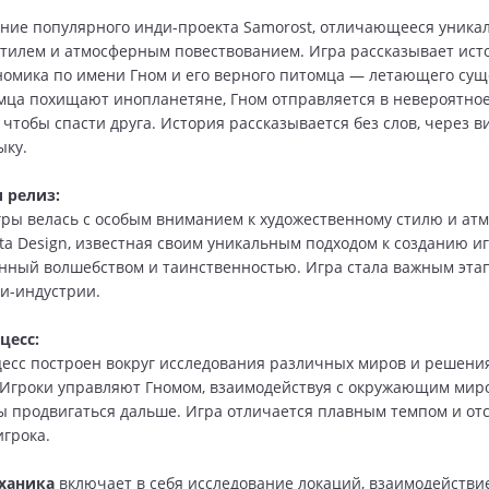
ние популярного инди-проекта Samorost, отличающееся уник
тилем и атмосферным повествованием. Игра рассказывает ис
номика по имени Гном и его верного питомца — летающего сущ
омца похищают инопланетяне, Гном отправляется в невероятно
, чтобы спасти друга. История рассказывается без слов, через 
ыку.
 релиз:
гры велась с особым вниманием к художественному стилю и ат
ta Design, известная своим уникальным подходом к созданию иг
нный волшебством и таинственностью. Игра стала важным эта
и-индустрии.
цесс:
есс построен вокруг исследования различных миров и решени
 Игроки управляют Гномом, взаимодействуя с окружающим мир
бы продвигаться дальше. Игра отличается плавным темпом и от
игрока.
ханика
включает в себя исследование локаций, взаимодействи