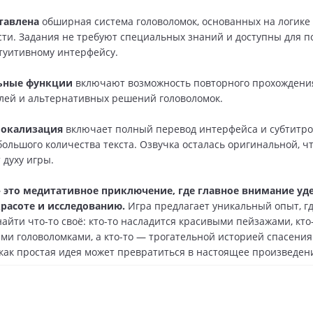
ставлена
обширная система головоломок, основанных на логике
ти. Задания не требуют специальных знаний и доступны для 
туитивному интерфейсу.
ьные функции
включают возможность повторного прохождения
лей и альтернативных решений головоломок.
локализация
включает полный перевод интерфейса и субтитров
большого количества текста. Озвучка осталась оригинальной, ч
 духу игры.
— это медитативное приключение, где главное внимание уд
красоте и исследованию.
Игра предлагает уникальный опыт, г
найти что-то своё: кто-то насладится красивыми пейзажами, кто
ми головоломками, а кто-то — трогательной историей спасения 
 как простая идея может превратиться в настоящее произведени