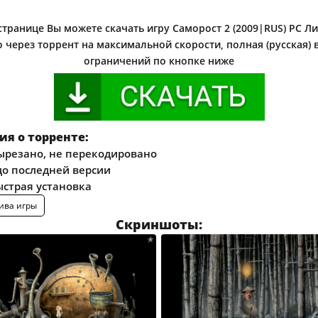
странице Вы можете скачать игру Саморост 2 (2009|RUS) PC Л
 через торрент на максимальной скорости, полная (русская) 
ограничений по кнопке ниже
я о торренте:
ырезано, не перекодировано
о последней версии
ыстрая установка
ива игры
Скриншоты: