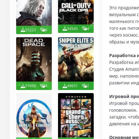
Это продолже
визуальным с
маленького г
того как пит
54545
4
55223
8
через космос
образы и муз
Разработка и
Разработка и
Студия Amani
мир, наполне
развитии инд
51650
4
49651
2
Игровой про
Игровой проц
головоломок.
загадки, что
давления на 
Основная ме