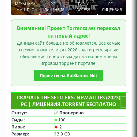
МЕХАНИКИ
PC |
EARLY
PC |
+ ALL DLC
ЛИЦЕНЗИЯ
ACCESS
ЛИЦЕНЗИЯ
Внимание! Проект Torrents.ws переехал
на новый адрес!
Данный сайт больше не обновляется. Все самые
свежие новинки, игры 2026 года и регулярные
обновления теперь выходят на нашем новом
игровом торрент портале.
Перейти на RutGames.Net
СКАЧАТЬ THE SETTLERS: NEW ALLIES (2023)
PC | ЛИЦЕНЗИЯ.TORRENT БЕСПЛАТНО
Статус:
✅
Проверено
Сиды:
100
Пиры:
2
Размер:
13.9 GB