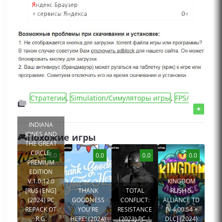
Стратегии
,
Simulation/Симуляторы игры
,
FPS/
Игры от 1 лица
,
Игры 2023 года
,
Игры для
+
мальчиков
,
Игры на двоих
INDIANA
JONES AND
🎮Похожие игры
THE GREAT
CIRCLE:
5.0
0.0
0.0
0.0
PREMIUM
EDITION
V.1.0.12.0
KINGDOM
[RUS|ENG]
THANK
TOTAL
RUSH 5:
(2024) PC
GOODNESS
CONFLICT:
ALLIANCE TD
REPACK ОТ
YOU'RE
RESISTANCE
[V 4.00.54 +
R.G.
HERE! (2024)
(2023) PC |
DLC] (2024)