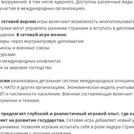
 вооружений, в том числе ядерного. Доступны различные виды 
участия в международных организациях.
 сетевой версии
игры включают возможность многопользовате
игроки могут управлять разными странами и вступать в диплом
ошения.
В сетевой игре можно:
оворы через внутриигровую дипломатию
ьянсы и военные союзы
сурсами
в международных конфликтах
я за мировое господство
ерсии
реализована детальная система международных отношен
Н, НАТО и других организациях. Экономическая модель учитыв
ВП и численности населения. Военная составляющая включает
ружении и технике.
2 предлагает глубокий и реалистичный игровой опыт, где 
яет на развитие государства.
Сетевая игра добавляет новый 
динамики, позволяя игрокам испытать себя в роли лидера стран
отивостояния с другими игроками.