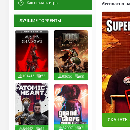
Как скачать игры
бесплатно на
ЛУЧШИЕ ТОРРЕНТЫ
101415
52
93656
33
СКАЧАТЬ .
82997
2
84442
11