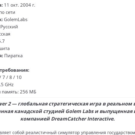
а:
11 окт. 2004 г.
по сети
к:
GolemLabs
Русский
сская
5.7
шита
я:
Пиратка
требования:
/ 7 / 8 / 10
.5 GHz
 память: 256 МБ
er 2 — глобальная стратегическая игра в реальном
нная канадской студией Golem Labs и выпущенная в
компанией DreamCatcher Interactive.
вляет собой реалистичный симулятор управления государством,