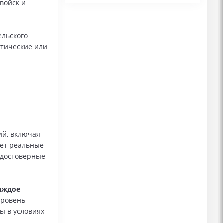
войск и
льского
атические или
ий, включая
ает реальные
 достоверные
каждое
уровень
ы в условиях