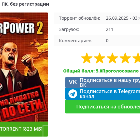
 ПК, без регистрации
Торрент обновлён:
26.09.2025 - 03:
Загрузок:
211
Комментариев:
0
Общий балл: 5.0
Проголосовало 
Подписаться в нашу гр
VK
ВК
Подписаться в Telegra
канал
Подписаться на обновле
TORRENT [823 МБ]