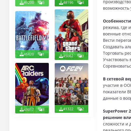
производство
49200
5
48196
4
возможность 
Особенности
режима, где 
военные отн
Вести перег
Создавать ал
Торговать ре
46420
1
45062
3
Участвовать 
Соревноватьс
В сетевой в
участие в ОО
показатели В
данные о воо
41322
2
43017
3
SuperPower 
решение вли
сложности и 
реального пр