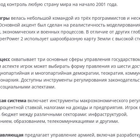
под контроль любую страну мира на начало 2001 года.
игры
велась небольшой командой из трёх программистов и нес
Основной акцент был сделан на реалистичность моделировани
, экономических и военных процессов. В отличие от других гло
uperPower 2 использует шарообразную карту Земли с высокой с
цесс
охватывает три основные сферы управления государством
 аспекте игрок может выбирать форму правления из шести до
днопартийная и многопартийная демократии, теократия, комму
монархия. Доступны инструменты регулирования законодательс
 социальными аспектами.
ая система
включает инструменты макроэкономического регу
роцентной ставкой, налогами на доходы и предприятия. Игрок
 бюджет между различными секторами: инфраструктурой,
нием, образованием, телекоммуникациями и другими.
тавляющая
предлагает управление армией, включая разработк