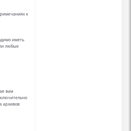
примечаниях к
одимо иметь
или любые
чае вам
исключительно
а архивов