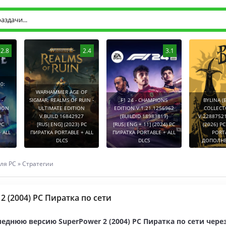
2.8
2.4
3.1
0:
WARHAMMER AGE OF
-
SIGMAR: REALMS OF RUIN -
F1 24 - CHAMPIONS
BYLINA (
TION
ULTIMATE EDITION
EDITION V.1.21.1256962
COLLECT
9
V.BUILD 16842927
(BUILDID 18983819)
V.2288752
PC
[RUS|ENG] (2023) PC
[RUS|ENG + 11] (2024) PC
(2026) P
 ALL
ПИРАТКА PORTABLE + ALL
ПИРАТКА PORTABLE + ALL
PORT
DLCS
DLCS
ДОПОЛНЕ
ля PC
»
Стратегии
2 (2004) PC Пиратка по сети
еднюю версию SuperPower 2 (2004) PC Пиратка по сети чере