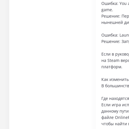
Ошибка: You ar
game.
Решение: Пер
нынешней дир
Ошибка: Launc
Решение: Зап
Если в руково
на Steam вер
платформ.
Как изменить
В большинств
Где находятс
Если игра ис
данному пути
файле OnlineF
чтобы найти 