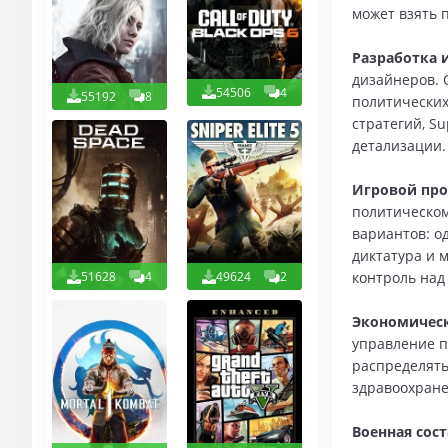
может взять 
Разработка 
дизайнеров. 
54506
4
55192
8
политических
стратегий, S
детализации.
Игровой про
политическом
вариантов: о
диктатура и 
51628
4
49624
2
контроль над
Экономическ
управление п
распределять
здравоохране
Военная сос