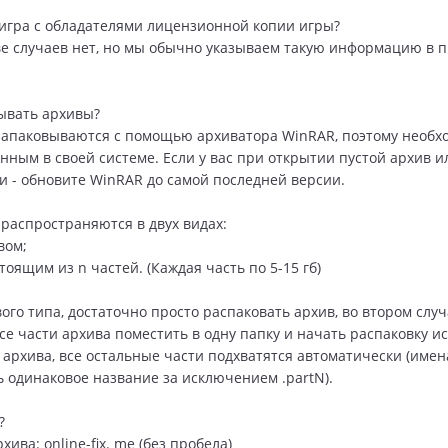
игра с обладателями лицензионной копии игры?
е случаев нет, но мы обычно указываем такую информацию в 
ывать архивы?
апаковываются с помощью архиватора WinRAR, поэтому необх
енным в своей системе. Если у вас при открытии пустой архив 
и - обновите WinRAR до самой последней версии.
 распространяются в двух видах:
вом;
тоящим из n частей. (Каждая часть по 5-15 гб)
ого типа, достаточно просто распаковать архив, во втором слу
се части архива поместить в одну папку и начать распаковку 
 архива, все остальные части подхватятся автоматически (имен
 одинаковое название за исключением .partN).
?
хива: online-fix. me (без пробела)