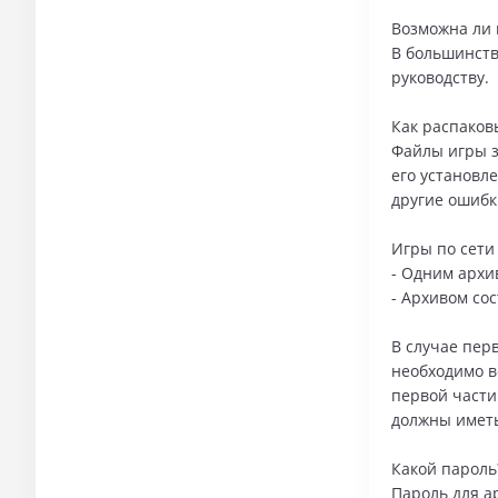
Возможна ли 
В большинств
руководству.
Как распаков
Файлы игры з
его установл
другие ошибк
Игры по сети
- Одним архи
- Архивом сос
В случае перв
необходимо в
первой части
должны иметь
Какой пароль
Пароль для ар