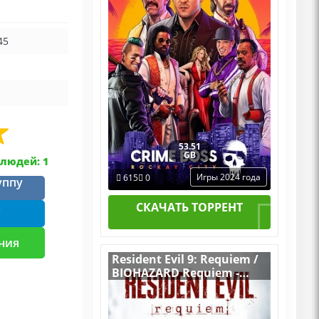
45
53.51
GB
людей: 1
Игры 2024 года
615
0
уппу
СКАЧАТЬ ТОРРЕНТ
m
ния
Resident Evil 9: Requiem /
BIOHAZARD Requiem -
Deluxe Edition
v.Build 22277314
[RUS|ENG] (2026) PC