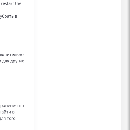
 restart the
убрать в
сключительно
и для других
хранения по
найти в
для того