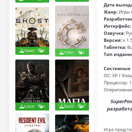
Дата выход
Жанр:
Игры 
Разработчи
Интерфейс:
Озвучка:
Ру
Версия:
v 1.
Таблетка:
В
74440
0
73901
3
Тип издани
Системные 
ОС: XP / Vista
Процессор: 1
Оперативная
SuperPow
62828
3
56425
5
разработа
Игра предста