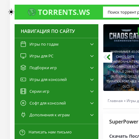
☀️
TORRENTS.WS
НАВИГАЦИЯ ПО САЙТУ
3.0
2.6
Игры по годам
WARHAMMER 40,00
Игры для PC
RESIDENT EVIL 9:
CHAOS GATE -
REQUIEM / BIOHAZARD
DAEMONHUNTERS 
REQUIEM - DELUXE
GRAND MASTER EDI
Подборки игр
EDITION V.BUILD
V.BUILD 2086514
22277314 [RUS|ENG]
CAPTURED 2 V.2.1.0.6
[RUS|ENG] (2022) 
Игры для консолей
(2026) PC ПИРАТКА
[RUS|ENG] (2026) PC
ПИРАТКА PORTABLE +
PORTABLE + ALL DLCS
ПИРАТКА PORTABLE
DLCS
Серии игр
Главная
»
Игры д
Софт для консолей
Дополнения к играм
SuperPower 
Написать нам письмо
Скачать Посл