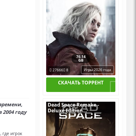
Пиратка Portable + All
DLCs
76.14
GB
Игры 2026 года
27666
8
СКАЧАТЬ ТОРРЕНТ
 времени,
Dead Space Remake -
Deluxe Edition
 2004 году
v.1.1.14.17871 [RUS|ENG]
(2023) PC Лицензия
 где игрок