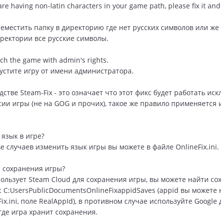
e having non-latin characters in your game path, please fix it and
еместить папку в директорию где нет русских символов или же 
ектории все русские символы.
h the game with admin's rights.
устите игру от имени администратора.
дстве Steam-Fix - это означает что этот фикс будет работать и
сии игры (не на GOG и прочих), такое же правило применяется 
 язык в игре?
е случаев изменить язык игры вы можете в файле OnlineFix.ini.
я сохранения игры?
пользует Steam Cloud для сохранения игры, вы можете найти со
: C:UsersPublicDocumentsOnlineFixappidSaves (appid вы можете 
ix.ini, поле RealAppId), в противном случае используйте Google 
где игра хранит сохранения.