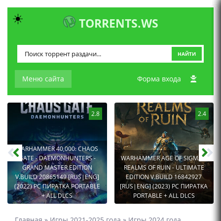
☀️
TORRENTS.WS
НАЙТИ
Меню сайта
Форма входа
2.8
2.4
WARHAMMER 40,000: CHAOS
GATE - DAEMONHUNTERS -
WARHAMMER AGE OF SIGMAR:
GRAND MASTER EDITION
REALMS OF RUIN - ULTIMATE
V.BUILD 20865149 [RUS|ENG]
EDITION V.BUILD 16842927
(2022) PC ПИРАТКА PORTABLE
[RUS|ENG] (2023) PC ПИРАТКА
+ ALL DLCS
PORTABLE + ALL DLCS
Главная
»
Игры 2021-2025 года
»
Игры 2024 года