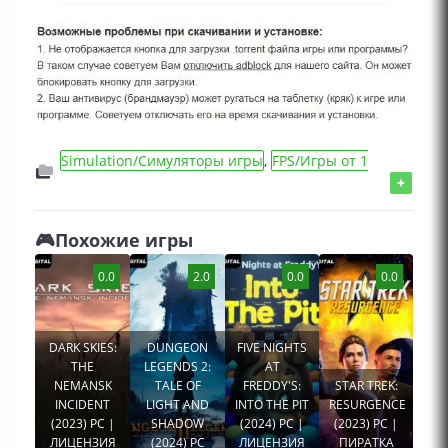
Simulation/Симуляторы игры
,
FPS/Игры от 1
лица
,
Игры 2024 года
+
🎮Похожие игры
0.0
2.0
0.0
0.0
DARK SKIES:
DUNGEON
FIVE NIGHTS
THE
LEGENDS 2:
AT
NEMANSK
TALE OF
FREDDY'S:
STAR TREK:
INCIDENT
LIGHT AND
INTO THE PIT
RESURGENCE
(2023) PC |
SHADOW
(2024) PC |
(2023) PC |
ЛИЦЕНЗИЯ
(2024) PC
ЛИЦЕНЗИЯ
ПИРАТКА