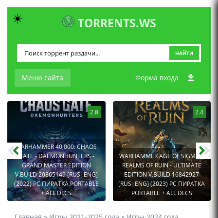
☀️
TORRENTS.WS
НАЙТИ
Меню сайта
Форма входа
2.8
2.4
WARHAMMER 40,000: CHAOS
GATE - DAEMONHUNTERS -
WARHAMMER AGE OF SIGMAR:
GRAND MASTER EDITION
REALMS OF RUIN - ULTIMATE
V.BUILD 20865149 [RUS|ENG]
EDITION V.BUILD 16842927
(2022) PC ПИРАТКА PORTABLE
[RUS|ENG] (2023) PC ПИРАТКА
+ ALL DLCS
PORTABLE + ALL DLCS
Главная
»
Игры 2021-2025 года
»
Игры 2024 года