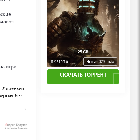
еские
здавая
25 GB
Игры 2023 года
9510
0
на игра
СКАЧАТЬ ТОРРЕНТ
 | Лицензия
версия без