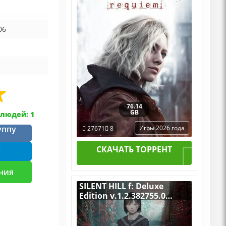
[RUS|ENG] (2026) PC
Пиратка Portable + All
DLCs
06
76.14
GB
людей: 1
уппу
Игры 2026 года
27671
8
m
СКАЧАТЬ ТОРРЕНТ
ния
SILENT HILL f: Deluxe
Edition v.1.2.382755.0
[RUS|ENG] (2025) PC
Лицензия GOG + все DLC