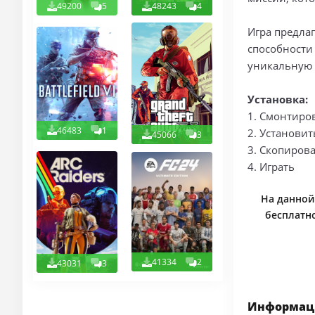
49200
5
48243
4
Игра предла
способности
уникальную 
Установка:
1. Смонтиро
46483
1
2. Установит
45066
3
3. Скопирова
4. Играть
На данной 
бесплатно
41334
2
43031
3
Информаци