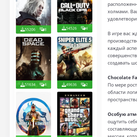
расположенн
холмами. Ва
удовлетвори
54526
4
55206
8
В игре вас 
производств
каждый аспе
совершенств
создавать ш
Chocolate F
По мере рос
51634
4
49636
2
области лог
пространства
Особую атм
ощутить себ
составляюще
миссии, кот