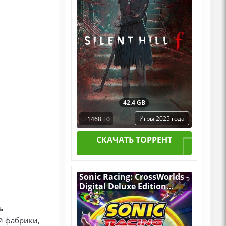
42.4 GB
Игры 2025 года
1468
0
СКАЧАТЬ ТОРРЕНТ
Sonic Racing: CrossWorlds -
Digital Deluxe Edition
v.Build 21982508
[RUS|ENG] (2025) PC
ь
Пиратка Portable + All
й фабрики,
DLCs