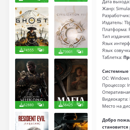
Дата выхода
Жанр: Simulat
Разработчик:
Издатель: Tb
Платформа: 
Тип издания
Язык интерф
Язык озвучки
74555
0
73901
3
Таблетка:
Пр
Системные 
ОС: Windows 1
Процессор: I
Оперативная
Видеокарта: 
62880
3
56425
5
Место на дис
Добро пожал
становится