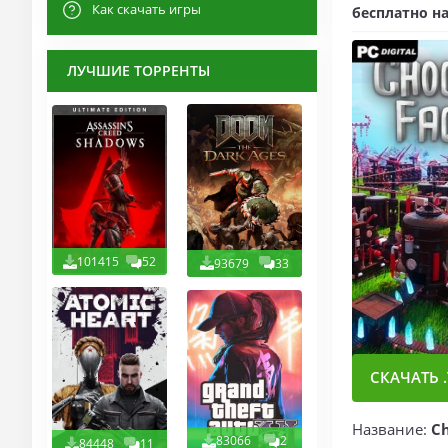
Как скачать игры
бесплатно на
ЛУЧШИЕ ТОРРЕНТЫ
101415
52
93679
33
СКАЧАТЬ .
Название:
Ch
83066
2
84448
11