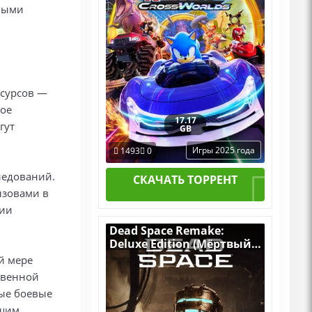
рными
есурсов —
ное
17.17
гут
GB
Игры 2025 года
1493
0
ледований.
СКАЧАТЬ ТОРРЕНТ
ызовами в
ции
Dead Space Remake:
Deluxe Edition (Мёртвый
Космос: Ремейк) v.Build
й мере
10602756 [RUS|ENG] (2023)
твенной
PC RePack от Десептикон
ые боевые
+ ALL DLC
щим.