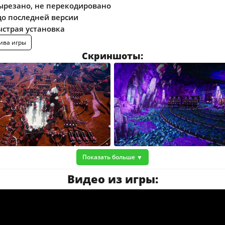
ырезано, не перекодировано
о последней версии
ыстрая установка
ива игры
Скриншоты:
Показать больше
Видео из игры: