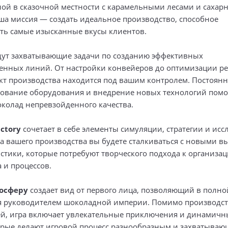
ой в сказочной местности с карамельными лесами и саха
ша миссия — создать идеальное производство, способное
ть самые изысканные вкусы клиентов.
ждут захватывающие задачи по созданию эффективных
енных линий. От настройки конвейеров до оптимизации р
кт производства находится под вашим контролем. Постоян
ование оборудования и внедрение новых технологий помо
околад непревзойденного качества.
actory
сочетает в себе элементы симуляции, стратегии и исс
та вашего производства вы будете сталкиваться с новыми в
истики, которые потребуют творческого подхода к организа
 и процессов.
осферу
создает вид от первого лица, позволяющий в полно
я руководителем шоколадной империи. Помимо производс
й, игра включает увлекательные приключения и динамичн
орые делают игровой процесс разнообразным и захватываю