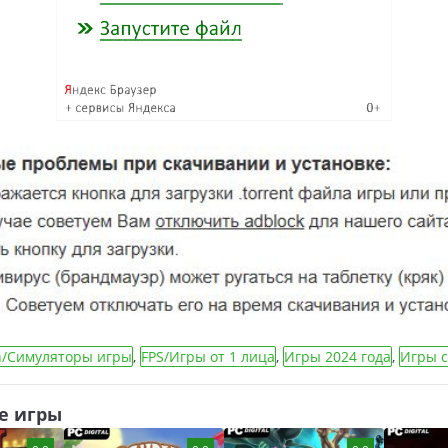
n/Симуляторы игры
,
FPS/Игры от 1 лица
,
Игры 2024 года
,
Игры с
 миром
,
Игры Песочницы/Sandbox
,
Экономические игры
е игры