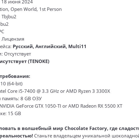
: 18 июня 2024
ion, Open World, 1st Person
 Tbjbu2
jbu2
PC
: Лицензия
ейса:
Русский, Английский, Multi11
: Отсутствует
исутствует (TENOKE)
требования:
0 (64-bit)
ntel Core i5-7400 @ 3.3 GHz or AMD Ryzen 3 3300X
 память: 8 GB ОЗУ
NVIDIA GeForce GTX 1050-TI or AMD Radeon RX 5500 XT
ке: 15 GB
овать в волшебный мир Chocolate Factory, где сладост
 реальностью!
Станьте владельцем уникальной шоколадно