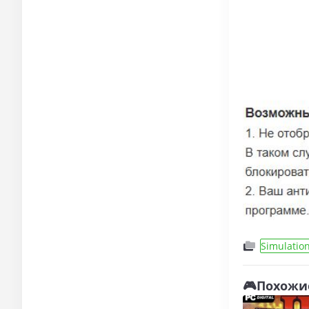
Simulatio
открытым
🎮Похожи