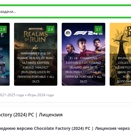
2.8
2.4
3.1
0:
WARHAMMER AGE OF
-
SIGMAR: REALMS OF RUIN -
F1 24 - CHAMPIONS
BYLINA (
TION
ULTIMATE EDITION
EDITION V.1.21.1256962
COLLECT
9
V.BUILD 16842927
(BUILDID 18983819)
V.2288752
PC
[RUS|ENG] (2023) PC
[RUS|ENG + 11] (2024) PC
(2026) P
 ALL
ПИРАТКА PORTABLE + ALL
ПИРАТКА PORTABLE + ALL
PORT
DLCS
DLCS
ДОПОЛНЕ
021-2025 года
»
Игры 2024 года
actory (2024) PC | Лицензия
еднюю версию Chocolate Factory (2024) PC | Лицензия через