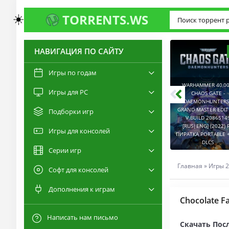
☀️
TORRENTS.WS
НАВИГАЦИЯ ПО САЙТУ
3.0
2.6
Игры по годам
WARHAMMER 40,00
Игры для PC
RESIDENT EVIL 9:
CHAOS GATE -
REQUIEM / BIOHAZARD
DAEMONHUNTERS 
REQUIEM - DELUXE
GRAND MASTER EDI
Подборки игр
EDITION V.BUILD
V.BUILD 2086514
22277314 [RUS|ENG]
CAPTURED 2 V.2.1.0.6
[RUS|ENG] (2022) 
Игры для консолей
(2026) PC ПИРАТКА
[RUS|ENG] (2026) PC
ПИРАТКА PORTABLE +
PORTABLE + ALL DLCS
ПИРАТКА PORTABLE
DLCS
Серии игр
Главная
»
Игры 2
Софт для консолей
Дополнения к играм
Chocolate F
Написать нам письмо
Скачать Посл