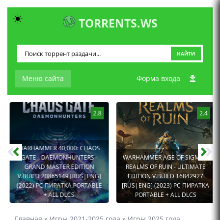
☀️
TORRENTS.WS
НАЙТИ
Меню сайта
Форма входа
2.8
2.4
WARHAMMER 40,000: CHAOS
GATE - DAEMONHUNTERS -
WARHAMMER AGE OF SIGMAR:
GRAND MASTER EDITION
REALMS OF RUIN - ULTIMATE
V.BUILD 20865149 [RUS|ENG]
EDITION V.BUILD 16842927
(2022) PC ПИРАТКА PORTABLE
[RUS|ENG] (2023) PC ПИРАТКА
+ ALL DLCS
PORTABLE + ALL DLCS
Главная
»
Игры 2021-2025 года
»
Игры 2025 года