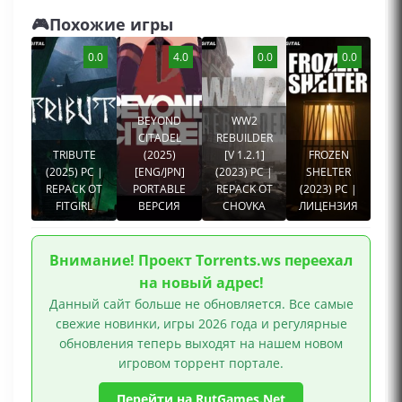
🎮Похожие игры
0.0
4.0
0.0
0.0
BEYOND
WW2
CITADEL
REBUILDER
TRIBUTE
(2025)
[V 1.2.1]
FROZEN
(2025) PC |
[ENG/JPN]
(2023) PC |
SHELTER
REPACK ОТ
PORTABLE
REPACK ОТ
(2023) PC |
FITGIRL
ВЕРСИЯ
CHOVKA
ЛИЦЕНЗИЯ
Внимание! Проект Torrents.ws переехал
на новый адрес!
Данный сайт больше не обновляется. Все самые
свежие новинки, игры 2026 года и регулярные
обновления теперь выходят на нашем новом
игровом торрент портале.
Перейти на RutGames.Net