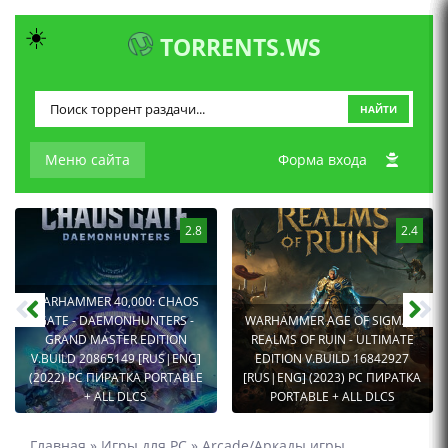
☀️
TORRENTS.WS
НАЙТИ
Меню сайта
Форма входа
2.8
2.4
WARHAMMER 40,000: CHAOS
GATE - DAEMONHUNTERS -
WARHAMMER AGE OF SIGMAR:
GRAND MASTER EDITION
REALMS OF RUIN - ULTIMATE
V.BUILD 20865149 [RUS|ENG]
EDITION V.BUILD 16842927
(2022) PC ПИРАТКА PORTABLE
[RUS|ENG] (2023) PC ПИРАТКА
+ ALL DLCS
PORTABLE + ALL DLCS
Главная
»
Игры для PC
»
Arcade/Аркады игры