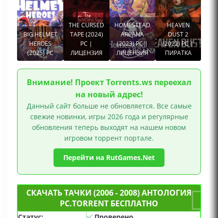
THE CURSED
HOMESTEAD
HEAVEN
BIG HELMET
TAPE (2024)
ARCANA
DUST 2
HEROES
PC |
(2023) PC |
(2022) PC |
(2025) PC
ЛИЦЕНЗИЯ
ЛИЦЕНЗИЯ
ПИРАТКА
Внимание! Проект Torrents.ws переехал
на новый адрес!
Данный сайт больше не обновляется. Все самые
свежие новинки, игры 2026 года и регулярные
обновления теперь выходят на нашем новом
игровом торрент портале.
Перейти на RutGames.Net
СКАЧАТЬ ТАЧКИ (2006 - 2008) АНТОЛОГИЯ
PC.TORRENT БЕСПЛАТНО
Статус:
✅
Проверено