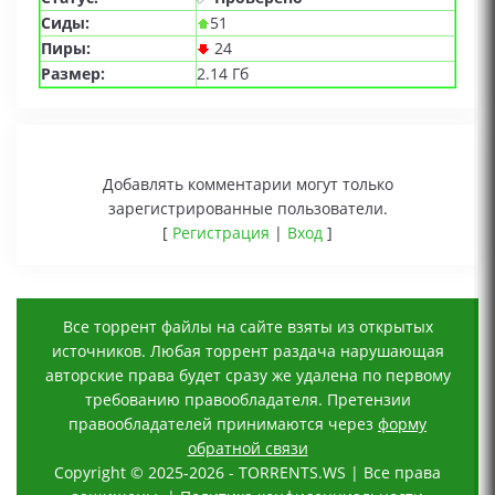
Сиды:
51
Пиры:
24
Размер:
2.14 Гб
Добавлять комментарии могут только
зарегистрированные пользователи.
[
Регистрация
|
Вход
]
Все торрент файлы на сайте взяты из открытых
источников. Любая торрент раздача нарушающая
авторские права будет сразу же удалена по первому
требованию правообладателя. Претензии
правообладателей принимаются через
форму
обратной связи
Copyright © 2025-2026 - TORRENTS.WS | Все права