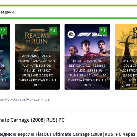
2.8
2.4
3.1
0:
WARHAMMER AGE OF
-
SIGMAR: REALMS OF RUIN -
F1 24 - CHAMPIONS
BYLINA (
TION
ULTIMATE EDITION
EDITION V.1.21.1256962
COLLECT
9
V.BUILD 16842927
(BUILDID 18983819)
V.2288752
PC
[RUS|ENG] (2023) PC
[RUS|ENG + 11] (2024) PC
(2026) P
 ALL
ПИРАТКА PORTABLE + ALL
ПИРАТКА PORTABLE + ALL
PORT
DLCS
DLCS
ДОПОЛНЕ
ля PC
»
Arcade/Аркады игры
imate Carnage (2008|RUS) PC
еднюю версию FlatOut Ultimate Carnage (2008|RUS) PC через