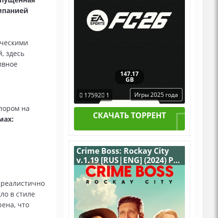
омпанией
ическими
, здесь
ивное
147.17
GB
Игры 2025 года
17592
1
пором на
СКАЧАТЬ ТОРРЕНТ
мах:
Crime Boss: Rockay City
v.1.19 [RUS|ENG] (2024) PC
RePack от Селезень со
всеми DLC
 реалистично
ло в стиле
ена, что