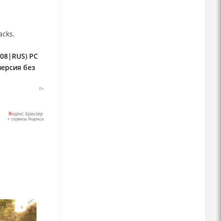
cks.
008|RUS) PC
версия без