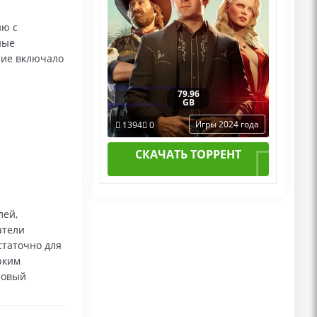
ию с
ные
ние включало
79.96
GB
Игры 2024 года
1394
0
СКАЧАТЬ ТОРРЕНТ
лей,
атели
статочно для
рким
новый