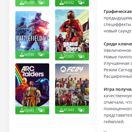
49200
5
48342
4
Графическая
предыдущими 
спецэффекты 
новый саундт
Среди ключе
Увеличенное 
46590
1
45085
3
Новые пилот
Улучшенная 
Режим Carnag
Расширенный
Игра получ
качественную
отмечали, чт
полноценного 
41343
2
43043
3
представител
геймплей.