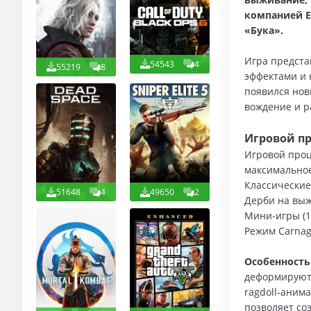
компанией E
«Бука».
Игра предста
54543
4
55219
8
эффектами и 
появился нов
вождение и р
Игровой пр
Игровой проц
максимально
Классические
51648
4
49650
2
Дерби на выж
Мини-игры (1
Режим Carnag
Особенност
деформируютс
ragdoll-аним
позволяет со