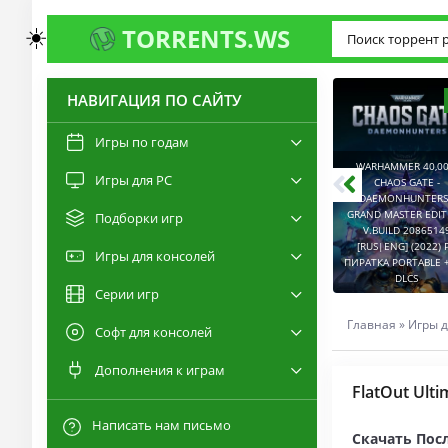
☀️
TORRENTS.WS
НАВИГАЦИЯ ПО САЙТУ
3.0
2.6
Игры по годам
WARHAMMER 40,00
Игры для PC
RESIDENT EVIL 9:
CHAOS GATE -
REQUIEM / BIOHAZARD
DAEMONHUNTERS 
REQUIEM - DELUXE
GRAND MASTER EDI
Подборки игр
EDITION V.BUILD
V.BUILD 2086514
22277314 [RUS|ENG]
CAPTURED 2 V.2.1.0.6
[RUS|ENG] (2022) 
Игры для консолей
(2026) PC ПИРАТКА
[RUS|ENG] (2026) PC
ПИРАТКА PORTABLE +
PORTABLE + ALL DLCS
ПИРАТКА PORTABLE
DLCS
Серии игр
Главная
»
Игры д
Софт для консолей
Дополнения к играм
FlatOut Ult
Написать нам письмо
Скачать Посл