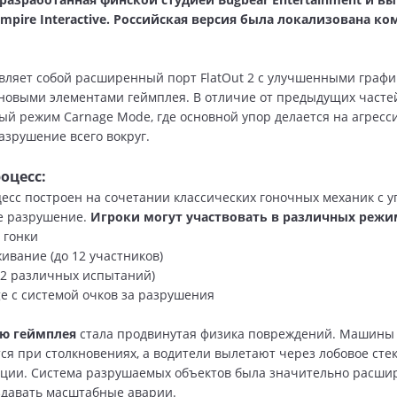
mpire Interactive. Российская версия была локализована к
вляет собой расширенный порт FlatOut 2 с улучшенными граф
новыми элементами геймплея. В отличие от предыдущих частей
ый режим Carnage Mode, где основной упор делается на агресс
азрушение всего вокруг.
оцесс:
есс построен на сочетании классических гоночных механик с у
е разрушение.
Игроки могут участвовать в различных режи
 гонки
ивание (до 12 участников)
2 различных испытаний)
e с системой очков за разрушения
ью геймплея
стала продвинутая физика повреждений. Машины
я при столкновениях, а водители вылетают через лобовое стек
ации. Система разрушаемых объектов была значительно расшир
здавать масштабные аварии.