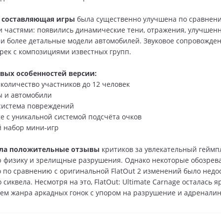
 составляющая игры
была существенно улучшена по сравнен
частями: появились динамические тени, отражения, улучшен
и более детальные модели автомобилей. Звуковое сопровожде
рек с композициями известных групп.
вых особенностей версии:
количество участников до 12 человек
ы и автомобили
система повреждений
e с уникальной системой подсчёта очков
 набор мини-игр
ила положительные отзывы
критиков за увлекательный геймп
 физику и зрелищные разрушения. Однако некоторые обозрев
о по сравнению с оригинальной FlatOut 2 изменений было недо
сиквела. Несмотря на это, FlatOut: Ultimate Carnage осталась я
ем жанра аркадных гонок с упором на разрушение и адренали