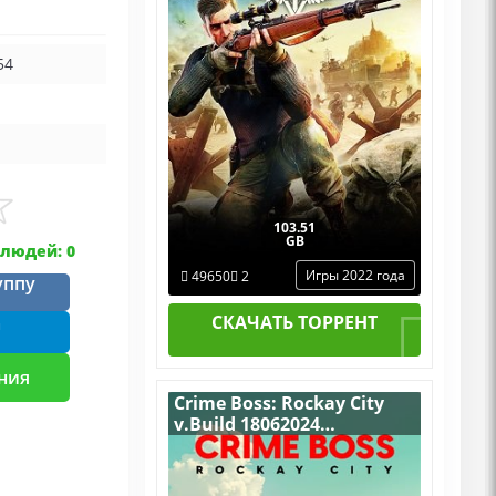
Дополнениями
54
103.51
GB
людей: 0
Игры 2022 года
49650
2
уппу
СКАЧАТЬ ТОРРЕНТ
m
ния
Crime Boss: Rockay City
v.Build 18062024
[RUS|ENG] (2024) PC
Пиратка + Multiplayer
(Online по Сети)