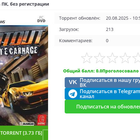
 ПК, без регистрации
Торрент обновлён:
20.08.2025 - 10:
Загрузок:
213
Комментариев:
0
Общий балл: 0.0
Проголосовало 
Подписаться в нашу гр
VK
ВК
Подписаться в Telegra
канал
Подписаться на обновле
TORRENT [3.73 ГБ]