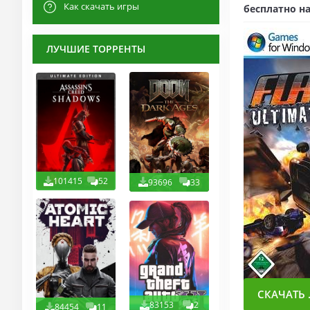
Как скачать игры
бесплатно на
ЛУЧШИЕ ТОРРЕНТЫ
101415
52
93696
33
СКАЧАТЬ .
83153
2
84454
11