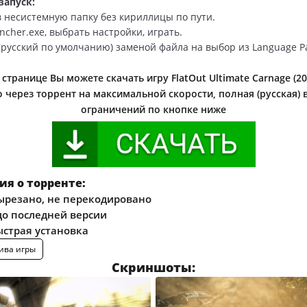
запуск:
в несистемную папку без кириллицы по пути.
ncher.exe, выбрать настройки, играть.
(русский по умолчанию) заменой файла на выбор из Language Pa
странице Вы можете скачать игру FlatOut Ultimate Carnage (2
 через торрент на максимальной скорости, полная (русская) 
ограничений по кнопке ниже
я о торренте:
ырезано, не перекодировано
о последней версии
ыстрая установка
ива игры
Скриншоты: