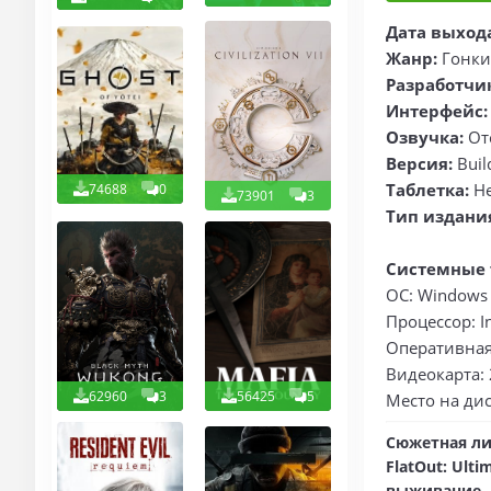
Дата выход
Жанр:
Гонки
Разработчи
Интерфейс:
Озвучка:
Отс
Версия:
Buil
Таблетка:
Не
74688
0
73901
3
Тип издани
Системные 
ОС: Windows 7
Процессор: In
Оперативная 
Видеокарта:
62960
3
56425
5
Место на дис
Сюжетная ли
FlatOut: Ult
выживание, 