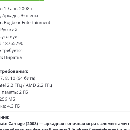
а:
19 авг. 2008 г.
, Аркады, Экшены
к:
Bugbear Entertainment
Русский
утствует
d 18765790
 требуется
я:
Пиратка
требования:
, 8, 10 (64 бита)
tel 2.2 ГГц / AMD 2.2 ГГц
память: 2 ГБ
 256 МБ
ке: 4.3 ГБ
ния:
imate Carnage (2008) — аркадная гоночная игра с элементами 
разработанная финской студией Bugbear Entertainment и в