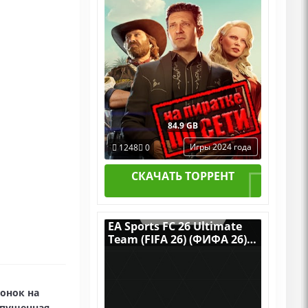
84.9 GB
Игры 2024 года
1248
0
СКАЧАТЬ ТОРРЕНТ
EA Sports FC 26 Ultimate
Team (FIFA 26) (ФИФА 26)
[RUS|ENG] (2025) PC
RePack от R.G. Механики
со всеми Дополнениями
гонок на
ыпущенная