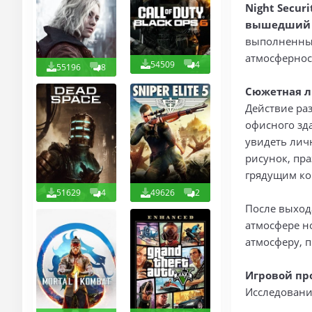
Night Securi
вышедший 1
выполненный
атмосфернос
54509
4
55196
8
Сюжетная 
Действие ра
офисного зда
увидеть лич
рисунок, пра
грядущим ко
51629
4
49626
2
После выход
атмосфере н
атмосферу, 
Игровой пр
Исследовани