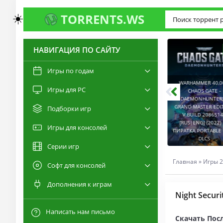
☀️
TORRENTS.WS
НАВИГАЦИЯ ПО САЙТУ
3.0
2.6
Игры по годам
WARHAMMER 40,00
Игры для PC
RESIDENT EVIL 9:
CHAOS GATE -
REQUIEM / BIOHAZARD
DAEMONHUNTERS 
REQUIEM - DELUXE
GRAND MASTER EDI
Подборки игр
EDITION V.BUILD
V.BUILD 2086514
22277314 [RUS|ENG]
CAPTURED 2 V.2.1.0.6
[RUS|ENG] (2022) 
Игры для консолей
(2026) PC ПИРАТКА
[RUS|ENG] (2026) PC
ПИРАТКА PORTABLE +
PORTABLE + ALL DLCS
ПИРАТКА PORTABLE
DLCS
Серии игр
Главная
»
Игры 2
Софт для консолей
Дополнения к играм
Night Securi
Написать нам письмо
Скачать Посл