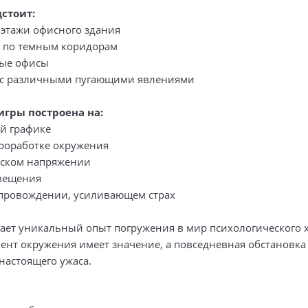
стоит:
 этажи офисного здания
 по темным коридорам
тые офисы
 с различными пугающими явлениями
игры построена на:
й графике
роработке окружения
еском напряжении
вещения
провождении, усиливающем страх
гает уникальный опыт погружения в мир психологического х
ент окружения имеет значение, а повседневная обстановка
настоящего ужаса.