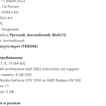
: 17 июня 2023
 1st Person
Chilla's Art
la's Art
PC
: Лицензия
ейса:
Русский, Английский, Multi12
и: Английский
исутствует (TENOKE)
требования:
, 8, 10 (64-bit)
4 architecture with SSE2 instruction set support
 память: 4 GB ОЗУ
Nvidia GeForce GTX 1050 or AMD Radeon RX 550
сии 11
ке: 5 GB
е и релизе