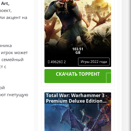
Art,
оект,
ли акцент на
нника
103.51
 игрок может
GB
, семейный
Игры 2022 года
49626
2
т с
СКАЧАТЬ ТОРРЕНТ
ной
ают гнетущую
Total War: Warhammer 3 -
Premium Deluxe Edition
v.Build 22413659
[RUS|ENG] (2022) PC
Пиратка Portable + All
DLCs