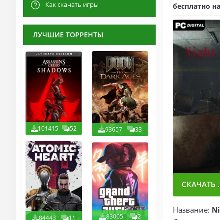
Как скачать игры
бесплатно на
ЛУЧШИЕ ТОРРЕНТЫ
101415
52
93657
33
СКАЧАТЬ .
Название:
Ni
83005
2
84443
11