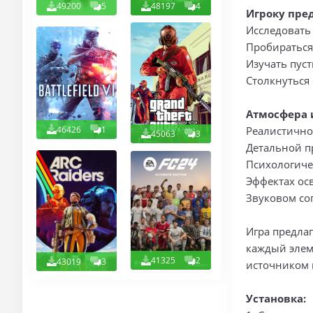
49200
5
48197
4
Игроку пред
Исследовать
Пробираться
Изучать пус
Столкнуться
Атмосфера 
46426
1
Реалистично
45063
3
Детальной п
Психологич
Эффектах ос
Звуковом со
Игра предла
каждый элем
41325
2
43019
3
источником 
Установка: