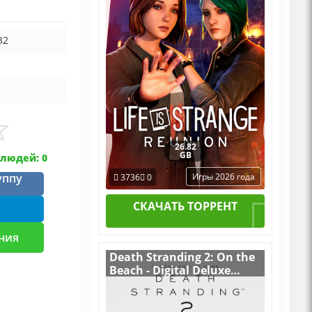
Пиратка Portable + All
DLCs
32
26.82
GB
людей: 0
уппу
Игры 2026 года
3736
0
m
СКАЧАТЬ ТОРРЕНТ
ния
Death Stranding 2: On the
Beach - Digital Deluxe
Edition v.1.0.48.0
[RUS|ENG] (2026) PC
RePack от FitGirl + 2 DLC