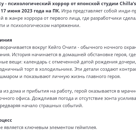
ty - психологический хоррор от японской студии Chilla’s 
7 июня 2023 года на ПК.
Игра представляет собой инди-пр
 в жанре хоррора от первого лица, где разработчики сдела
ти и психологическом напряжении.
линия
зворачивается вокруг Кейго Очиги - обычного ночного охра
ния. История начинается в домашней обстановке героя, где
ные вещи: календарь с отмеченной датой рождения дочери
здничный торт в холодильнике. Эти детали создают контрас
шмаром и показывают личную жизнь главного героя.
а из дома и прибытия на работу, герой оказывается в мрач
очного офиса. Дождливая погода и отсутствие зонта усилив
предваряя начало страшных событий.
оцесс
е является ключевым элементом геймплея.