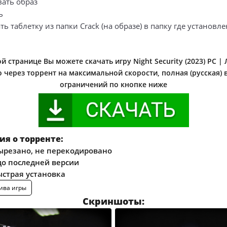
вать образ
ь
ть таблетку из папки Crack (на образе) в папку где установле
й странице Вы можете скачать игру Night Security (2023) PC |
 через торрент на максимальной скорости, полная (русская) 
ограничений по кнопке ниже
я о торренте:
ырезано, не перекодировано
о последней версии
ыстрая установка
ива игры
Скриншоты: