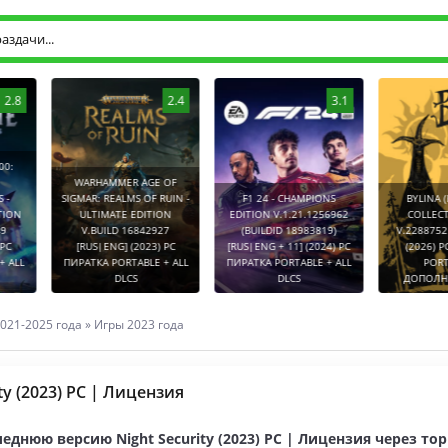
2.8
2.4
3.1
0:
WARHAMMER AGE OF
-
SIGMAR: REALMS OF RUIN -
F1 24 - CHAMPIONS
BYLINA (
TION
ULTIMATE EDITION
EDITION V.1.21.1256962
COLLECT
9
V.BUILD 16842927
(BUILDID 18983819)
V.2288752
PC
[RUS|ENG] (2023) PC
[RUS|ENG + 11] (2024) PC
(2026) P
 ALL
ПИРАТКА PORTABLE + ALL
ПИРАТКА PORTABLE + ALL
PORT
DLCS
DLCS
ДОПОЛНЕ
021-2025 года
»
Игры 2023 года
ty (2023) PC | Лицензия
еднюю версию Night Security (2023) PC | Лицензия через то