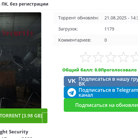
 ПК, без регистрации
Торрент обновлён:
21.08.2025 - 14:
Загрузок:
1179
Комментариев:
0
Общий балл: 0.0
Проголосовало 
Подписаться в нашу гр
VK
ВК
Подписаться в Telegra
канал
Подписаться на обновле
TORRENT [3.98 GB]
ght Security