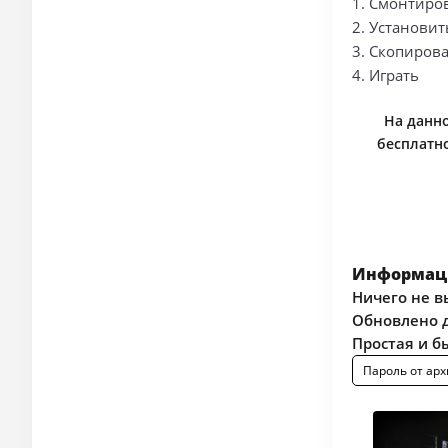
1. Смонтиро
2. Установит
3. Скопирова
4. Играть
На данно
бесплатно
Информаци
Ничего не в
Обновлено д
Простая и б
Пароль от арх