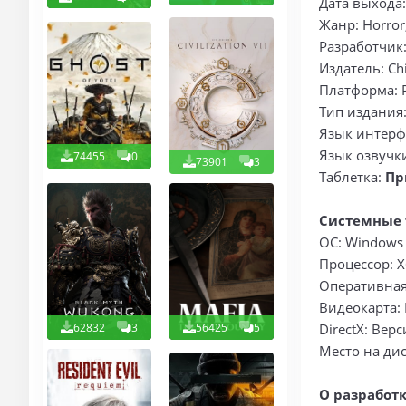
Дата выхода
Жанр: Horror,
Разработчик: 
Издатель: Chil
Платформа: 
Тип издания
Язык интерф
Язык озвучк
74455
0
73901
3
Таблетка:
Пр
Системные 
ОС: Windows 7
Процессор: X6
Оперативная
Видеокарта: 
62832
3
56425
5
DirectX: Вер
Место на дис
О разработк