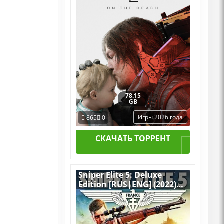
78.15
GB
Игры 2026 года
865
0
СКАЧАТЬ ТОРРЕНТ
Sniper Elite 5: Deluxe
Edition [RUS|ENG] (2022)
PC RePack by R.G.
Механики со всеми
Дополнениями