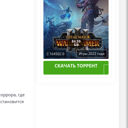
84.59
GB
Игры 2022 года
16450
0
СКАЧАТЬ ТОРРЕНТ
оррора, где
 становится