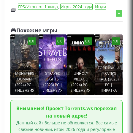
FPS/Игры от 1 лица
,
Игры 2024 года
,
Инди
игры
,
Игры от 3 лица
,
Игры для геймпада
,
+
Adventure/Приключения игры
,
Гонки
🎮Похожие игры
0.0
0.0
0.0
1.0
TORTUGA - A
MONSTERS
STRAYED
UNHOLY
PIRATE'S
DOMAIN
LIGHTS
VILLAGE
TALE (2023)
(2024) PC |
(2023) PC |
(2024) PC |
PC |
ЛИЦЕНЗИЯ
ЛИЦЕНЗИЯ
ЛИЦЕНЗИЯ
ПИРАТКА
Внимание! Проект Torrents.ws переехал
на новый адрес!
Данный сайт больше не обновляется. Все самые
свежие новинки, игры 2026 года и регулярные