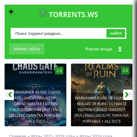
☀️
TORRENTS.WS
НАЙТИ
Меню сайта
Форма входа
2.8
2.4
WARHAMMER 40,000: CHAOS
GATE - DAEMONHUNTERS -
WARHAMMER AGE OF SIGMAR:
GRAND MASTER EDITION
REALMS OF RUIN - ULTIMATE
V.BUILD 20865149 [RUS|ENG]
EDITION V.BUILD 16842927
(2022) PC ПИРАТКА PORTABLE
[RUS|ENG] (2023) PC ПИРАТКА
+ ALL DLCS
PORTABLE + ALL DLCS
Главная
»
Игры 2021-2025 года
»
Игры 2024 года