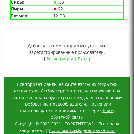
Сиды:
133
Пиры:
22
Размер:
12 GB
Добавлять комментарии могут только
зарегистрированные пользователи.
[
Регистрация
|
Вход
]
Все торрент файлы на сайте взяты из открытых
источников. Любая торрент раздача нарушающая
авторские права будет сразу же удалена по первому
требованию правообладателя. Претензии
правообладателей принимаются через
форму
обратной связи
Copyright © 2025-2026 - TORRENTS.WS | Все права
защищены. |
Политика конфиденциальности