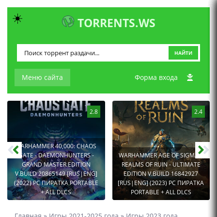
☀️
TORRENTS.WS
НАЙТИ
Меню сайта
Форма входа
2.8
2.4
WARHAMMER 40,000: CHAOS
GATE - DAEMONHUNTERS -
WARHAMMER AGE OF SIGMAR:
GRAND MASTER EDITION
REALMS OF RUIN - ULTIMATE
V.BUILD 20865149 [RUS|ENG]
EDITION V.BUILD 16842927
(2022) PC ПИРАТКА PORTABLE
[RUS|ENG] (2023) PC ПИРАТКА
+ ALL DLCS
PORTABLE + ALL DLCS
Главная
»
Игры 2021-2025 года
»
Игры 2023 года