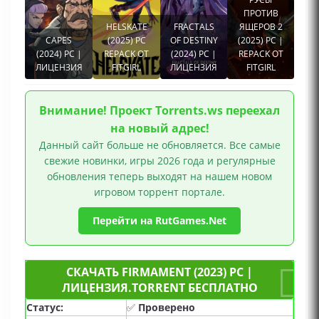
ПРОТИВ
HELSKATE
FRACTALS
ЯЩЕРОВ 2
CAPES
(2025) PC
OF DESTINY
(2025) PC |
(2024) PC |
REPACK ОТ
(2024) PC |
REPACK ОТ
ЛИЦЕНЗИЯ
FITGIRL
ЛИЦЕНЗИЯ
FITGIRL
Внимание! Проект Torrents.ws переехал
на новый адрес!
Данный сайт больше не обновляется. Все самые
свежие новинки, игры 2026 года и регулярные
обновления теперь выходят на нашем новом
игровом торрент портале.
Перейти на RutGames.Net
СКАЧАТЬ FIRMAMENT (2023) PC |
ЛИЦЕНЗИЯ.TORRENT БЕСПЛАТНО
Статус:
✅
Проверено