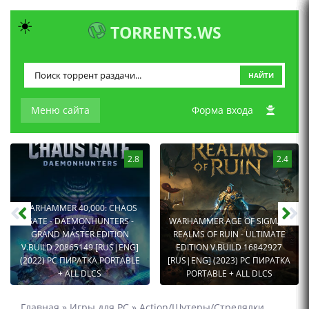
☀️
TORRENTS.WS
НАЙТИ
Меню сайта
Форма входа
2.8
2.4
WARHAMMER 40,000: CHAOS
GATE - DAEMONHUNTERS -
WARHAMMER AGE OF SIGMAR:
GRAND MASTER EDITION
REALMS OF RUIN - ULTIMATE
V.BUILD 20865149 [RUS|ENG]
EDITION V.BUILD 16842927
(2022) PC ПИРАТКА PORTABLE
[RUS|ENG] (2023) PC ПИРАТКА
+ ALL DLCS
PORTABLE + ALL DLCS
Главная
»
Игры для PC
»
Action/Шутеры/Стрелялки