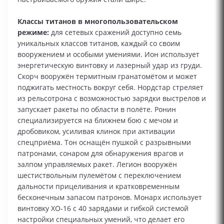
Классы титанов в многопользовательском
режиме:
для сетевых сражений доступно семь
уникальных классов титанов, каждый со своим
вооружением и особыми умениями. Ион использует
энергетическую винтовку и лазерный удар из груди.
Скорч вооружён термитным гранатомётом и может
поджигать местность вокруг себя. Нордстар стреляет
из рельсотрона с возможностью зарядки выстрелов и
запускает ракеты по области в полёте. Ронин
специализируется на ближнем бою с мечом и
дробовиком, усиливая клинок при активации
спецприёма. Тон оснащён пушкой с разрывными
патронами, сонаром для обнаружения врагов и
залпом управляемых ракет. Легион вооружён
шестиствольным пулемётом с переключением
дальности прицеливания и кратковременным
бесконечным запасом патронов. Монарх использует
винтовку ХО‑16 с 40 зарядами и гибкой системой
настройки специальных умений, что делает его