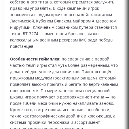
собственного титана, который стремится заслужить
право им управлять. В ходе кампании игрок
знакомится с рядом ярких персонажей: капитаном
Ластимозой, Кубеном Блиском, майором Андерсеном
и другими. Ключевым союзником Купера становится
титан БТ‑7274 — вместе они бросают вызов
колоссальным военным ресурсам IMC ради победы
повстанцев.
Особенности геймплея:
по сравнению с первой
частью темп игры стал чуть более размеренным, что
делает её доступнее для новичков. Пилот оснащён
прыжковым модулем (реактивным ранцем), который
позволяет высоко прыгать и бегать по вертикальным
поверхностям. По мере заполнения специальной
шкалы игрок получает в распоряжение титана — но
после гибели меха очки нужно накапливать заново.
Кроме того, в игре появились новые способности,
такие как голографический двойник и крюк‑кошка, а
система прокачки персонажа и ассортимент
настраиваемого оружия стали шире.