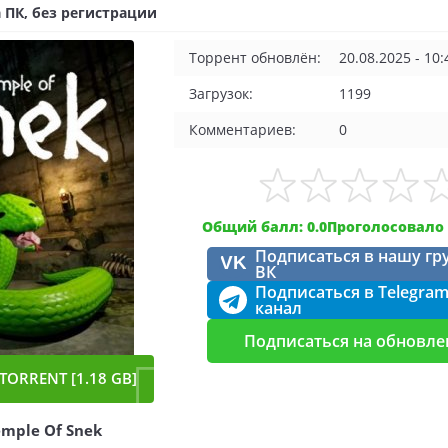
 ПК, без регистрации
Торрент обновлён:
20.08.2025 - 10:
Загрузок:
1199
Комментариев:
0
Общий балл: 0.0
Проголосовало 
Подписаться в нашу гр
VK
ВК
Подписаться в Telegra
канал
Подписаться на обновле
TORRENT [1.18 GB]
mple Of Snek