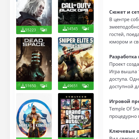
Сюжет и сет
В центре соб
змееподобно
54545
4
55223
8
гостей, пое
юмором и св
Разработка 
Проект созда
Игра вышла 
доступа. Одн
доступной д
51650
4
49651
2
Игровой пр
Temple Of Sn
процедурно 
Ключевые о
Вид сверху 