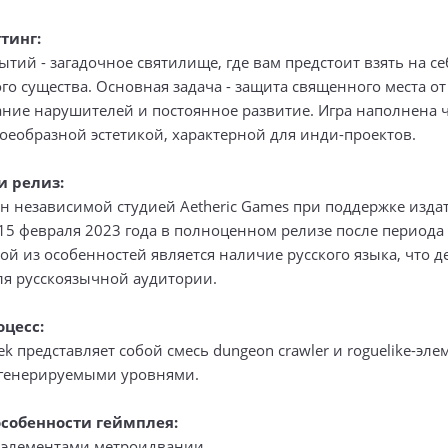
тинг:
ытий - загадочное святилище, где вам предстоит взять на се
го существа. Основная задача - защита священного места о
дание нарушителей и постоянное развитие. Игра наполнена
оеобразной эстетикой, характерной для инди-проектов.
и релиз:
н независимой студией Aetheric Games при поддержке издате
15 февраля 2023 года в полноценном релизе после периода
ой из особенностей является наличие русского языка, что д
ля русскоязычной аудитории.
оцесс:
ek представляет собой смесь dungeon crawler и roguelike-эле
генерируемыми уровнями.
собенности геймплея:
с элементами метроидвании