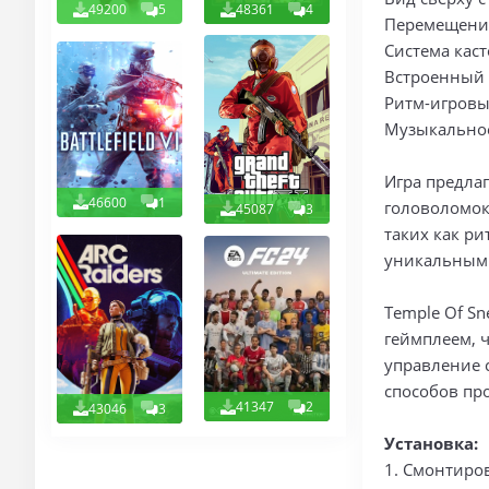
49200
5
48361
4
Перемещение
Система кас
Встроенный 
Ритм-игровы
Музыкальное
Игра предла
46600
1
головоломок
45087
3
таких как ри
уникальным
Temple Of S
геймплеем, 
управление с
способов пр
41347
2
43046
3
Установка:
1. Смонтиро