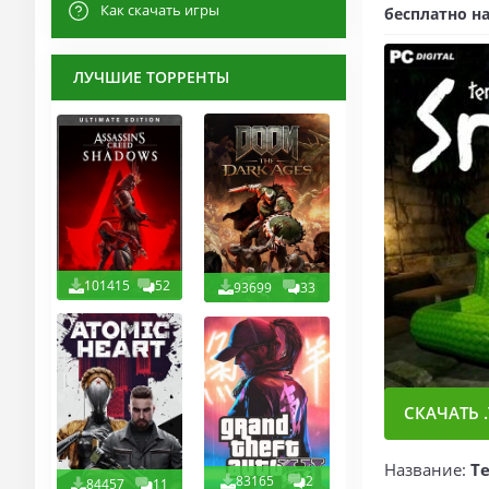
Как скачать игры
бесплатно на
ЛУЧШИЕ ТОРРЕНТЫ
101415
52
93699
33
СКАЧАТЬ .
Название:
Te
83165
2
84457
11