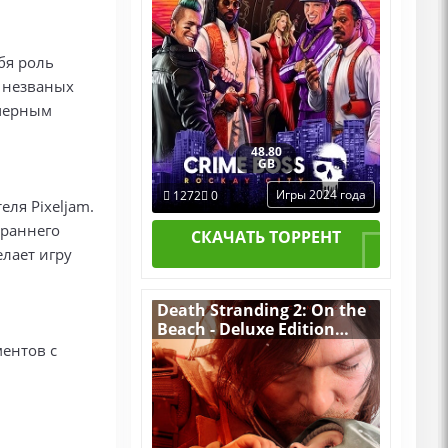
бя роль
т незваных
 черным
48.80
GB
Игры 2024 года
1272
0
ля Pixeljam.
 раннего
СКАЧАТЬ ТОРРЕНТ
елает игру
Death Stranding 2: On the
Beach - Deluxe Edition
v.1.3.60.0 [RUS|ENG] (2026)
ментов с
PC Пиратка Portable + All
DLCs