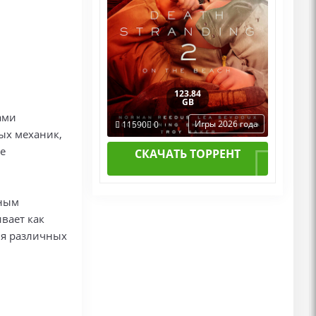
123.84
GB
ами
Игры 2026 года
11590
0
ых механик,
ие
СКАЧАТЬ ТОРРЕНТ
чным
вает как
для различных