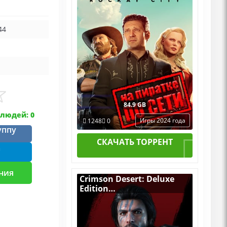
(Online по Сети)
44
84.9 GB
людей: 0
Игры 2024 года
1248
0
уппу
СКАЧАТЬ ТОРРЕНТ
m
ния
Crimson Desert: Deluxe
Edition
v.1.00.02 (Build 22422931)
[RUS|ENG] (2026) PC
Пиратка Portable + All