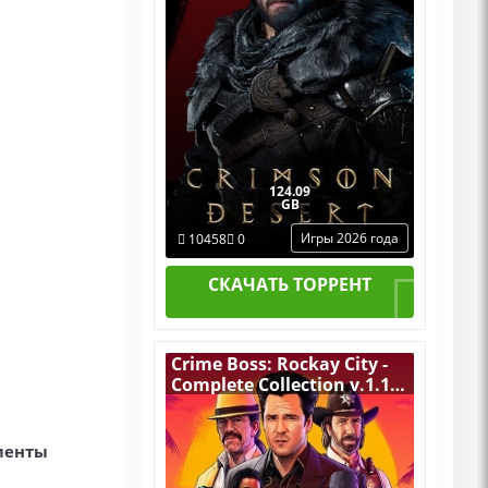
DLCs
124.09
GB
Игры 2026 года
10458
0
СКАЧАТЬ ТОРРЕНТ
Crime Boss: Rockay City -
Complete Collection v.1.19
[RUS|ENG] (2024) PC
RePack от FitGirl + 11 DLC
ементы