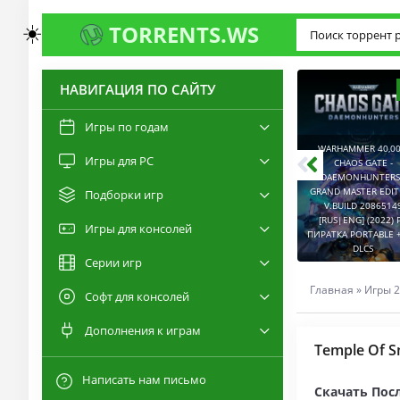
☀️
TORRENTS.WS
НАВИГАЦИЯ ПО САЙТУ
3.0
2.6
Игры по годам
WARHAMMER 40,00
Игры для PC
RESIDENT EVIL 9:
CHAOS GATE -
REQUIEM / BIOHAZARD
DAEMONHUNTERS 
REQUIEM - DELUXE
GRAND MASTER EDI
Подборки игр
EDITION V.BUILD
V.BUILD 2086514
22277314 [RUS|ENG]
CAPTURED 2 V.2.1.0.6
[RUS|ENG] (2022) 
Игры для консолей
(2026) PC ПИРАТКА
[RUS|ENG] (2026) PC
ПИРАТКА PORTABLE +
PORTABLE + ALL DLCS
ПИРАТКА PORTABLE
DLCS
Серии игр
Главная
»
Игры 2
Софт для консолей
Дополнения к играм
Temple Of S
Написать нам письмо
Скачать Посл