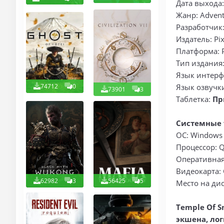
Дата выхода:
Жанр: Adventu
Разработчик:
Издатель: Pi
Платформа: 
Тип издания
Язык интерф
74712
0
Язык озвучки
73901
3
Таблетка:
Пр
Системные 
ОС: Windows 
Процессор: Q
Оперативная
Видеокарта: 
62982
3
56425
5
Место на дис
Temple Of S
экшена, ло