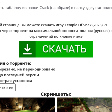
ь
ть таблетку из папки Crack (на образе) в папку где установле
 странице Вы можете скачать игру Temple Of Snek (2023) PC 
 через торрент на максимальной скорости, полная (русская) 
ограничений по кнопке ниже
я о торренте:
ырезано, не перекодировано
о последней версии
ыстрая установка
ива игры
Скриншоты: