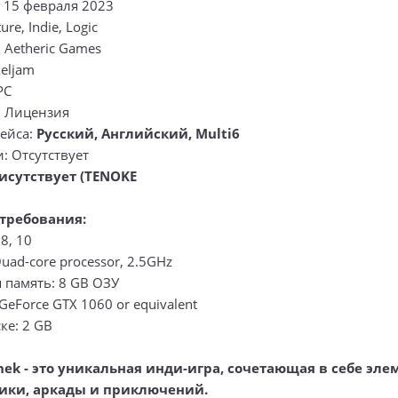
 15 февраля 2023
re, Indie, Logic
 Aetheric Games
xeljam
PC
: Лицензия
ейса:
Русский, Английский, Multi6
: Отсутствует
исутствует (TENOKE
требования:
8, 10
uad-core processor, 2.5GHz
 память: 8 GB ОЗУ
GeForce GTX 1060 or equivalent
ке: 2 GB
nek - это уникальная инди-игра, сочетающая в себе эл
гики, аркады и приключений.