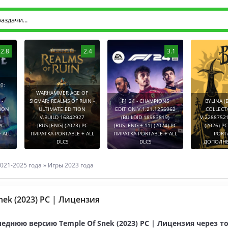
2.8
2.4
3.1
0:
WARHAMMER AGE OF
-
SIGMAR: REALMS OF RUIN -
F1 24 - CHAMPIONS
BYLINA (
TION
ULTIMATE EDITION
EDITION V.1.21.1256962
COLLECT
9
V.BUILD 16842927
(BUILDID 18983819)
V.2288752
PC
[RUS|ENG] (2023) PC
[RUS|ENG + 11] (2024) PC
(2026) P
 ALL
ПИРАТКА PORTABLE + ALL
ПИРАТКА PORTABLE + ALL
PORT
DLCS
DLCS
ДОПОЛНЕ
021-2025 года
»
Игры 2023 года
nek (2023) PC | Лицензия
еднюю версию Temple Of Snek (2023) PC | Лицензия через т