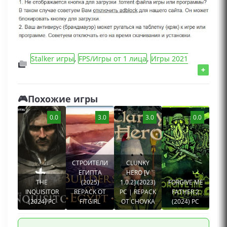
Stalker игры
,
FPS/Игры от 1 лица
,
Игры 2021
года
,
Action/Шутеры/Стрелялки игры
,
Игры с
+
открытым миром
,
Игры про выживание
,
Игры
для мальчиков
,
Сборник игр
,
Игры про
🎮Похожие игры
Апокалипсис
0.0
3.0
3.0
0.0
СТРОИТЕЛИ
CLUNKY
ЕГИПТА
HERO [V
THE
(2025)
1.0.2] (2023)
FORGIVE ME
INQUISITOR
REPACK ОТ
PC | REPACK
FATHER 2
(2024) PC
FITGIRL
ОТ CHOVKA
(2024) PC