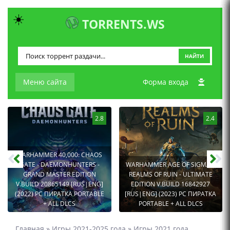
☀️
TORRENTS.WS
НАЙТИ
Меню сайта
Форма входа
2.8
2.4
WARHAMMER 40,000: CHAOS
GATE - DAEMONHUNTERS -
WARHAMMER AGE OF SIGMAR:
GRAND MASTER EDITION
REALMS OF RUIN - ULTIMATE
V.BUILD 20865149 [RUS|ENG]
EDITION V.BUILD 16842927
(2022) PC ПИРАТКА PORTABLE
[RUS|ENG] (2023) PC ПИРАТКА
+ ALL DLCS
PORTABLE + ALL DLCS
Главная
»
Игры 2021-2025 года
»
Игры 2021 года