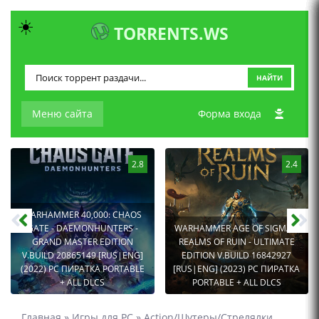
☀️
TORRENTS.WS
НАЙТИ
Меню сайта
Форма входа
2.8
2.4
WARHAMMER 40,000: CHAOS
GATE - DAEMONHUNTERS -
WARHAMMER AGE OF SIGMAR:
GRAND MASTER EDITION
REALMS OF RUIN - ULTIMATE
V.BUILD 20865149 [RUS|ENG]
EDITION V.BUILD 16842927
(2022) PC ПИРАТКА PORTABLE
[RUS|ENG] (2023) PC ПИРАТКА
+ ALL DLCS
PORTABLE + ALL DLCS
Главная
»
Игры для PC
»
Action/Шутеры/Стрелялки