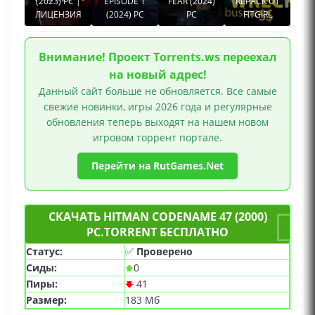
(2023) PC |
EPISODE 1
FEAR (2024)
REPACK ОТ
ЛИЦЕНЗИЯ
(2024) PC
PC
FITGIRL
Внимание! Проект Torrents.ws переехал
на новый адрес!
Данный сайт больше не обновляется. Все самые
свежие новинки, игры 2026 года и регулярные
обновления теперь выходят на нашем новом
игровом торрент портале.
Перейти на RutGames.Net
СКАЧАТЬ HITMAN CODENAME 47 (2000)
PC.TORRENT БЕСПЛАТНО
Статус:
✅
Проверено
Сиды:
0
Пиры:
41
Размер:
183 Мб