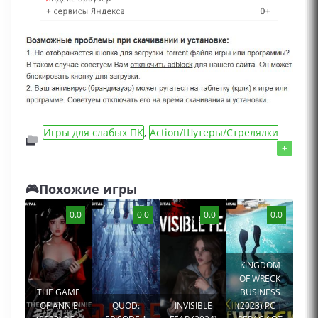
Игры для слабых ПК
,
Action/Шутеры/Стрелялки
игры
,
Игры от 3 лица
,
Игры 2000 года
+
🎮Похожие игры
0.0
0.0
0.0
0.0
KINGDOM
OF WRECK
THE GAME
BUSINESS
OF ANNIE
QUOD:
INVISIBLE
(2023) PC |