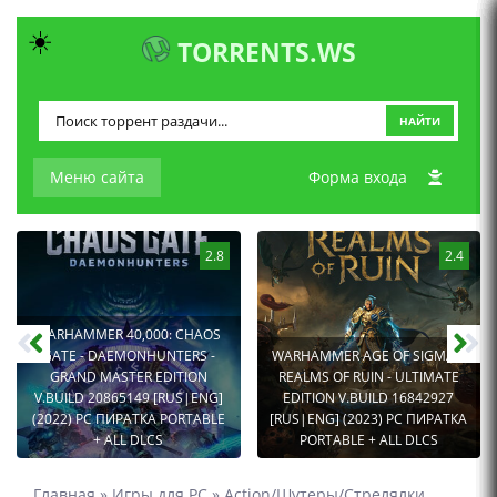
☀️
TORRENTS.WS
НАЙТИ
Меню сайта
Форма входа
2.8
2.4
WARHAMMER 40,000: CHAOS
GATE - DAEMONHUNTERS -
WARHAMMER AGE OF SIGMAR:
GRAND MASTER EDITION
REALMS OF RUIN - ULTIMATE
V.BUILD 20865149 [RUS|ENG]
EDITION V.BUILD 16842927
(2022) PC ПИРАТКА PORTABLE
[RUS|ENG] (2023) PC ПИРАТКА
+ ALL DLCS
PORTABLE + ALL DLCS
Главная
»
Игры для PC
»
Action/Шутеры/Стрелялки