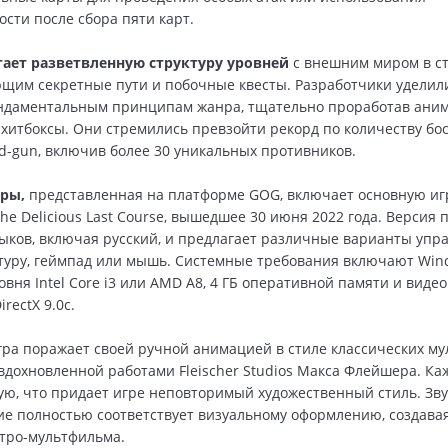
ости после сбора пяти карт.
гает разветвленную структуру уровней
с внешним миром в ст
щим секретные пути и побочные квесты. Разработчики уделил
ндаментальным принципам жанра, тщательно проработав аним
 хитбоксы. Они стремились превзойти рекорд по количеству бос
d-gun, включив более 30 уникальных противников.
гры,
представленная на платформе GOG, включает основную иг
he Delicious Last Course, вышедшее 30 июня 2022 года. Версия
ыков, включая русский, и предлагает различные варианты упр
туру, геймпад или мышь. Системные требования включают Wind
вня Intel Core i3 или AMD A8, 4 ГБ оперативной памяти и видео
rectX 9.0c.
гра поражает своей ручной анимацией в стиле классических м
, вдохновленной работами Fleischer Studios Макса Флейшера. К
ую, что придает игре неповторимый художественный стиль. Зв
е полностью соответствует визуальному оформлению, создава
тро-мультфильма.