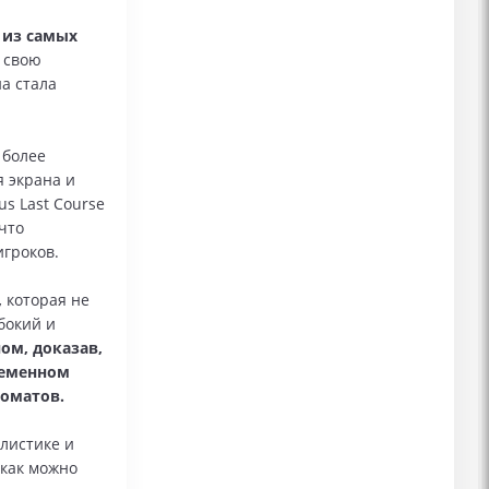
 из самых
 свою
а стала
 более
я экрана и
s Last Course
что
гроков.
,
которая не
бокий и
ом, доказав,
ременном
томатов.
листике и
 как можно