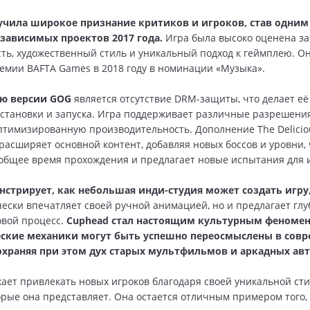
учила широкое признание критиков и игроков, став одним
зависимых проектов 2017 года.
Игра была высоко оценена за
ть, художественный стиль и уникальный подход к геймплею. Он
емии BAFTA Games в 2018 году в номинации «Музыка».
ю версии GOG
является отсутствие DRM-защиты, что делает её
установки и запуска. Игра поддерживает различные разрешени
птимизированную производительность. Дополнение The Deliciou
расширяет основной контент, добавляя новых боссов и уровни, 
общее время прохождения и предлагает новые испытания для и
нстрирует, как небольшая инди-студия может создать игру
чески впечатляет своей ручной анимацией, но и предлагает глу
вой процесс.
Cuphead стал настоящим культурным феномен
еские механики могут быть успешно переосмыслены в сов
сохраняя при этом дух старых мультфильмов и аркадных ав
ает привлекать новых игроков благодаря своей уникальной сти
орые она представляет. Она остается отличным примером того,