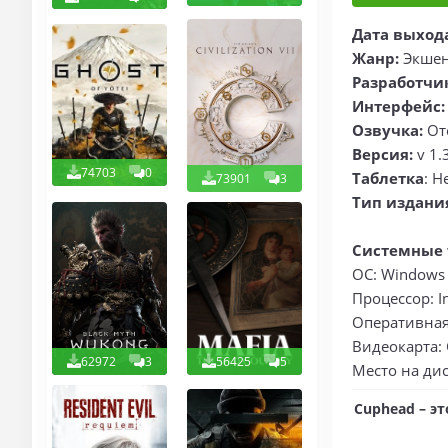
Дата выход
Жанр:
Экшен
Разработчи
Интерфейс
Озвучка:
От
Версия:
v 1.
74703
0
Таблетка
: Н
73901
3
Тип издани
Системные 
ОС: Windows 7
Процессор: I
Оперативная 
Видеокарта: 
62972
3
56425
5
Место на дис
Cuphead – э