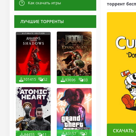
Как скачать игры
торрент бесп
ЛУЧШИЕ ТОРРЕНТЫ
101415
52
93696
33
СКАЧАТЬ .
83157
2
84455
11