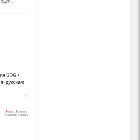
одукт,
зия GOG +
 (русская)