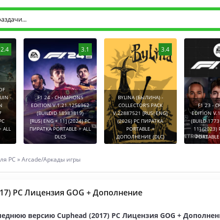
2.4
3.1
3.4
OF
UIN -
F1 24 - CHAMPIONS
BYLINA (БЫЛИНА) -
N
EDITION V.1.21.1256962
COLLECTOR'S PACK
F1 23 - 
7
(BUILDID 18983819)
V.22887521 [RUS|ENG]
EDITION V.
PC
[RUS|ENG + 11] (2024) PC
(2026) PC ПИРАТКА
(BUILD 1773
 ALL
ПИРАТКА PORTABLE + ALL
PORTABLE +
11] (2023)
DLCS
ДОПОЛНЕНИЕ (DLC)
PORTABLE 
ля PC
»
Arcade/Аркады игры
017) PC Лицензия GOG + Дополнение
леднюю версию Cuphead (2017) PC Лицензия GOG + Дополнен