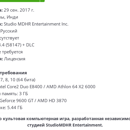
а:
29 сен. 2017 г.
ы, Инди
к:
Studio MDHR Entertainment Inc.
:
Русский
сутствует
3.4 (58147) + DLC
е требуется
я:
Лицензия
требования
, 8, 10 (64 бита)
ntel Core2 Duo E8400 / AMD Athlon 64 X2 6000
память: 3 ГБ
Geforce 9600 GT / AMD HD 3870
ке: 5.44 ГБ
то культовая компьютерная игра, разработанная независим
студией StudioMDHR Entertainment.