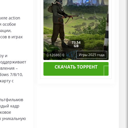
иле action
и особое
ации,
сов в играх
73.54
GB
Игры 2025 года
12686
0
ру и
 поддерживает
СКАЧАТЬ ТОРРЕНТ
авления –
ows 7/8/10,
карту с
ультфильмов
аждый кадр
уковое
я уникальную