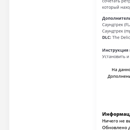
сочетать рет
который нахо
Дополнитель
Саундтрек (FL
Саундтрек (m
DLC:
The Deli
Инструкция 
Установить и
На данно
Дополнени
Информаци
Ничего не в
Обновлено д