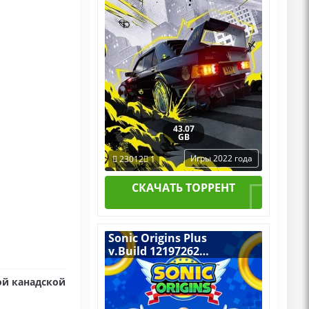
43.07
GB
Игры 2022 года
23012
1
СКАЧАТЬ ТОРРЕНТ
Sonic Origins Plus
v.Build 12197262
[RUS|ENG] (2022) PC
Пиратка Portable + All
ой канадской
DLCs