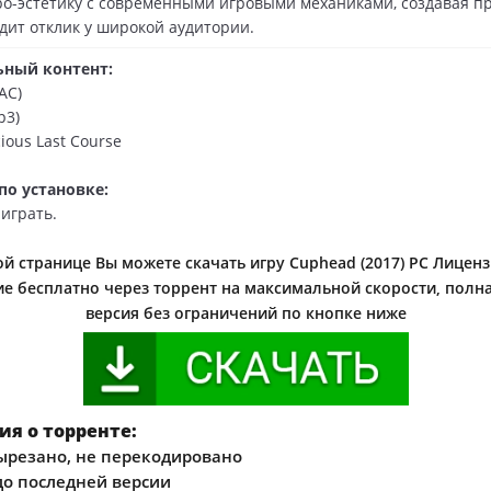
ро-эстетику с современными игровыми механиками, создавая пр
дит отклик у широкой аудитории.
ный контент:
AC)
p3)
cious Last Course
по установке:
 играть.
й странице Вы можете скачать игру Cuphead (2017) PC Лицен
е бесплатно через торрент на максимальной скорости, полная
версия без ограничений по кнопке ниже
я о торренте:
ырезано, не перекодировано
о последней версии