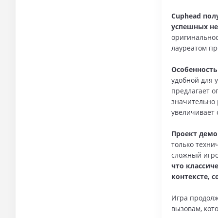
Cuphead пол
успешных не
оригинальнос
лауреатом пр
Особенность
удобной для 
предлагает о
значительно 
увеличивает 
Проект демо
только техни
сложный игро
что классич
контексте, 
Игра продолж
вызовам, кот