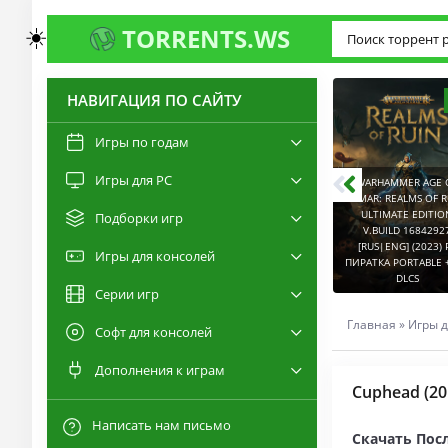
☀️
TORRENTS.WS
НАВИГАЦИЯ ПО САЙТУ
2.6
2.8
Игры по годам
WARHAMMER 40,000:
Игры для PC
CHAOS GATE -
WARHAMMER AGE 
DAEMONHUNTERS -
SIGMAR: REALMS OF R
GRAND MASTER EDITION
ULTIMATE EDITIO
Подборки игр
V.BUILD 20865149
V.BUILD 1684292
CAPTURED 2 V.2.1.0.6
[RUS|ENG] (2022) PC
[RUS|ENG] (2023) 
Игры для консолей
[RUS|ENG] (2026) PC
ПИРАТКА PORTABLE + ALL
ПИРАТКА PORTABLE +
ПИРАТКА PORTABLE
DLCS
DLCS
Серии игр
Главная
»
Игры д
Софт для консолей
Дополнения к играм
Cuphead (2
Написать нам письмо
Скачать Пос