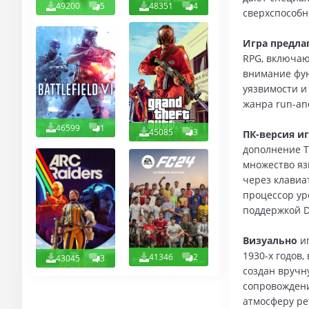
49200
5
48351
4
сверхспособн
Игра предла
RPG, включаю
внимание фу
уязвимости и
жанра run-an
46599
1
45085
3
ПК-версия и
дополнение T
множество яз
через клавиа
процессор уро
поддержкой Di
Визуально
и
1930-х годов
41346
2
43045
3
создан вручн
сопровождени
атмосферу ре