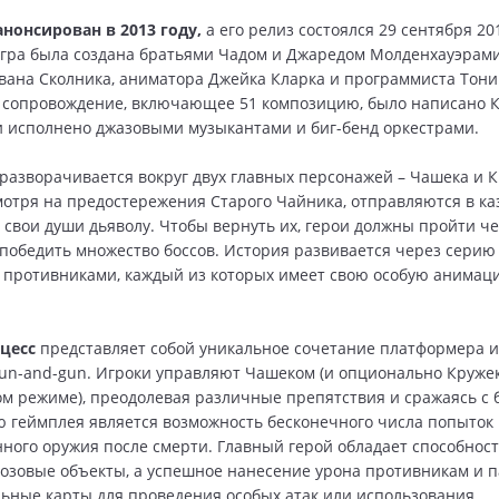
анонсирован в 2013 году,
а его релиз состоялся 29 сентября 20
Игра была создана братьями Чадом и Джаредом Молденхауэрам
вана Сколника, аниматора Джейка Кларка и программиста Тони
 сопровождение, включающее 51 композицию, было написано 
 исполнено джазовыми музыкантами и биг-бенд оркестрами.
разворачивается вокруг двух главных персонажей – Чашека и К
мотря на предостережения Старого Чайника, отправляются в ка
свои души дьяволу. Чтобы вернуть их, герои должны пройти ч
победить множество боссов. История развивается через серию 
противниками, каждый из которых имеет свою особую анимац
цесс
представляет собой уникальное сочетание платформера и
un-and-gun. Игроки управляют Чашеком (и опционально Круже
м режиме), преодолевая различные препятствия и сражаясь с 
 геймплея является возможность бесконечного числа попыток
нного оружия после смерти. Главный герой обладает способнос
озовые объекты, а успешное нанесение урона противникам и 
ьные карты для проведения особых атак или использования