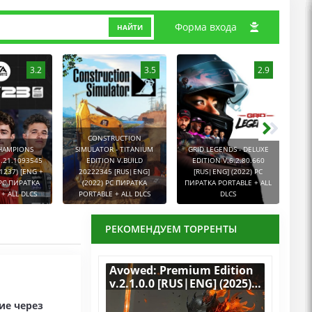
Форма входа
НАЙТИ
3.2
3.5
2.9
CONSTRUCTION
CHAMPIONS
SIMULATOR - TITANIUM
GRID LEGENDS - DELUXE
1.21.1093545
EDITION V.BUILD
EDITION V.6.2.80.660
1237) [ENG +
20222345 [RUS|ENG]
[RUS|ENG] (2022) PC
[
 PC ПИРАТКА
(2022) PC ПИРАТКА
ПИРАТКА PORTABLE + ALL
ПИР
+ ALL DLCS
PORTABLE + ALL DLCS
DLCS
РЕКОМЕНДУЕМ ТОРРЕНТЫ
Avowed: Premium Edition
v.2.1.0.0 [RUS|ENG] (2025)
PC RePack by R.G.
ие через
Механики со всеми DLC