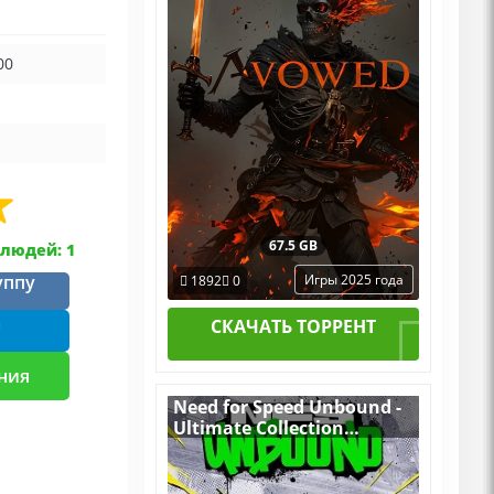
00
67.5 GB
людей: 1
уппу
Игры 2025 года
1892
0
m
СКАЧАТЬ ТОРРЕНТ
ния
Need for Speed Unbound -
Ultimate Collection
[RUS|ENG] (2022) PC
RePack by R.G. Механики