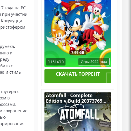
17 года на PC
и при участии
 Кокулуцци.
Кристофером
ружека,
зино и
7.99 GB
ереду
Игры 2022 года
1514
0
битв с
ию и стиль
СКАЧАТЬ ТОРРЕНТ
 шутера с
Atomfall - Complete
ком в
Edition v.Build 20373765
боссами.
[RUS|ENG] (2025) PC
 и сохранение
Пиратка Portable + All
тью
DLCs
парирования