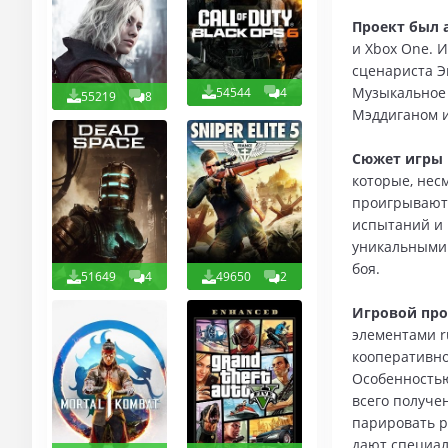
Проект был 
и Xbox One. 
сценариста Э
Музыкальное
54544
4
55219
8
Мэддиганом и
Сюжет игры
которые, нес
проигрывают 
испытаний и 
уникальными 
боя.
51649
4
49650
2
Игровой про
элементами r
кооперативно
Особенностью
всего получе
парировать р
дают специал