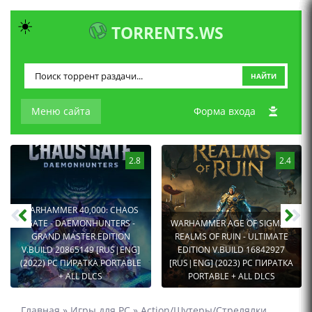
☀️
TORRENTS.WS
НАЙТИ
Меню сайта
Форма входа
2.8
2.4
WARHAMMER 40,000: CHAOS
GATE - DAEMONHUNTERS -
WARHAMMER AGE OF SIGMAR:
GRAND MASTER EDITION
REALMS OF RUIN - ULTIMATE
V.BUILD 20865149 [RUS|ENG]
EDITION V.BUILD 16842927
(2022) PC ПИРАТКА PORTABLE
[RUS|ENG] (2023) PC ПИРАТКА
+ ALL DLCS
PORTABLE + ALL DLCS
Главная
»
Игры для PC
»
Action/Шутеры/Стрелялки