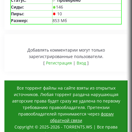
Статус:
✅
Проверено
Сиды:
146
Пиры:
10
Размер:
853 Мб
Добавлять комментарии могут только
зарегистрированные пользователи.
[
Регистрация
|
Вход
]
Все торрент файлы на сайте взяты из открытых
источников. Любая торрент раздача нарушающая
авторские права будет сразу же удалена по первому
требованию правообладателя. Претензии
правообладателей принимаются через
форму
обратной связи
Copyright © 2025-2026 - TORRENTS.WS | Все права