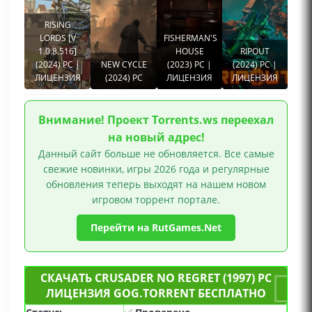
RISING
LORDS [V
FISHERMAN'S
1.0.8.516]
HOUSE
RIPOUT
(2024) PC |
NEW CYCLE
(2023) PC |
(2024) PC |
ЛИЦЕНЗИЯ
(2024) PC
ЛИЦЕНЗИЯ
ЛИЦЕНЗИЯ
Внимание! Проект Torrents.ws переехал
на новый адрес!
Данный сайт больше не обновляется. Все самые
свежие новинки, игры 2026 года и регулярные
обновления теперь выходят на нашем новом
игровом торрент портале.
Перейти на RutGames.Net
СКАЧАТЬ CRUSADER NO REGRET (1997) PC
ЛИЦЕНЗИЯ GOG.TORRENT БЕСПЛАТНО