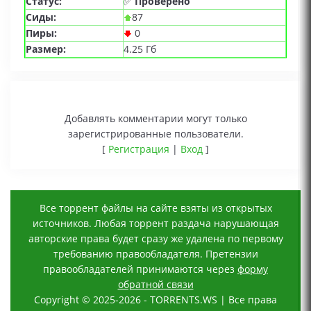
Статус:
✅
Проверено
Сиды:
87
Пиры:
0
Размер:
4.25 Гб
Добавлять комментарии могут только
зарегистрированные пользователи.
[
Регистрация
|
Вход
]
Все торрент файлы на сайте взяты из открытых
источников. Любая торрент раздача нарушающая
авторские права будет сразу же удалена по первому
требованию правообладателя. Претензии
правообладателей принимаются через
форму
обратной связи
Copyright © 2025-2026 - TORRENTS.WS | Все права