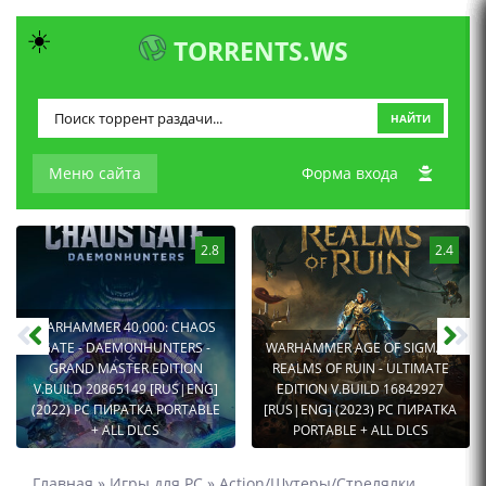
☀️
TORRENTS.WS
НАЙТИ
Меню сайта
Форма входа
2.8
2.4
WARHAMMER 40,000: CHAOS
GATE - DAEMONHUNTERS -
WARHAMMER AGE OF SIGMAR:
GRAND MASTER EDITION
REALMS OF RUIN - ULTIMATE
V.BUILD 20865149 [RUS|ENG]
EDITION V.BUILD 16842927
(2022) PC ПИРАТКА PORTABLE
[RUS|ENG] (2023) PC ПИРАТКА
+ ALL DLCS
PORTABLE + ALL DLCS
Главная
»
Игры для PC
»
Action/Шутеры/Стрелялки