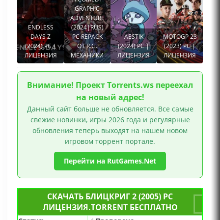
GRAPHIC
ADVENTURE
ENDLESS
(2024|RUS)
DAYS Z
PC REPACK
AESTIK
MOTOGP 23
(2024) PC |
ОТ R.G.
(2024) PC |
(2023) PC |
ЛИЦЕНЗИЯ
МЕХАНИКИ
ЛИЦЕНЗИЯ
ЛИЦЕНЗИЯ
Внимание! Проект Torrents.ws переехал
на новый адрес!
Данный сайт больше не обновляется. Все самые
свежие новинки, игры 2026 года и регулярные
обновления теперь выходят на нашем новом
игровом торрент портале.
Перейти на RutGames.Net
СКАЧАТЬ БЛИЦКРИГ 2 (2005) PC
ЛИЦЕНЗИЯ.TORRENT БЕСПЛАТНО