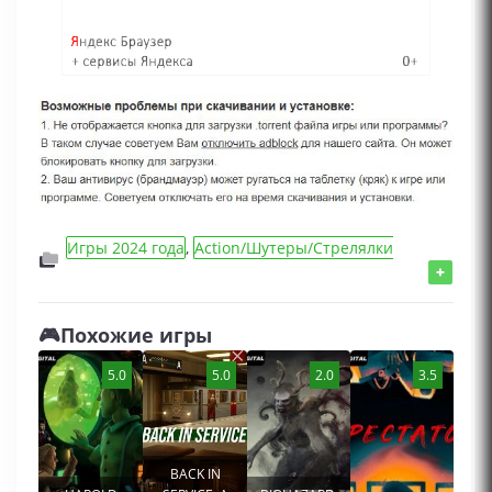
Игры 2024 года
,
Action/Шутеры/Стрелялки
игры
,
Игры про выживание
,
Игры для
+
мальчиков
,
Игры про Апокалипсис
🎮Похожие игры
5.0
5.0
2.0
3.5
BACK IN