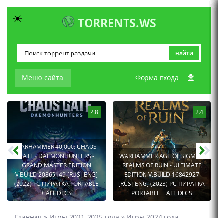
☀️
TORRENTS.WS
НАЙТИ
Меню сайта
Форма входа
2.8
2.4
WARHAMMER 40,000: CHAOS
GATE - DAEMONHUNTERS -
WARHAMMER AGE OF SIGMAR:
GRAND MASTER EDITION
REALMS OF RUIN - ULTIMATE
V.BUILD 20865149 [RUS|ENG]
EDITION V.BUILD 16842927
(2022) PC ПИРАТКА PORTABLE
[RUS|ENG] (2023) PC ПИРАТКА
+ ALL DLCS
PORTABLE + ALL DLCS
Главная
»
Игры 2021-2025 года
»
Игры 2024 года