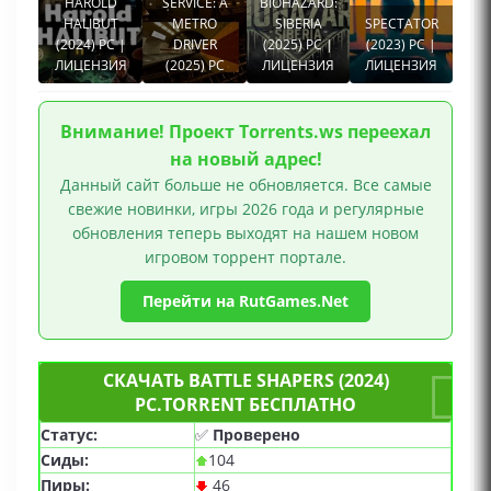
HAROLD
SERVICE: A
BIOHAZARD:
HALIBUT
METRO
SIBERIA
SPECTATOR
(2024) PC |
DRIVER
(2025) PC |
(2023) PC |
ЛИЦЕНЗИЯ
(2025) PC
ЛИЦЕНЗИЯ
ЛИЦЕНЗИЯ
Внимание! Проект Torrents.ws переехал
на новый адрес!
Данный сайт больше не обновляется. Все самые
свежие новинки, игры 2026 года и регулярные
обновления теперь выходят на нашем новом
игровом торрент портале.
Перейти на RutGames.Net
СКАЧАТЬ BATTLE SHAPERS (2024)
PC.TORRENT БЕСПЛАТНО
Статус:
✅
Проверено
Сиды:
104
Пиры:
46