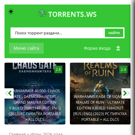
☀️
TORRENTS.WS
НАЙТИ
Меню сайта
Форма входа
2.8
2.4
WARHAMMER 40,000: CHAOS
GATE - DAEMONHUNTERS -
WARHAMMER AGE OF SIGMAR:
GRAND MASTER EDITION
REALMS OF RUIN - ULTIMATE
V.BUILD 20865149 [RUS|ENG]
EDITION V.BUILD 16842927
(2022) PC ПИРАТКА PORTABLE
[RUS|ENG] (2023) PC ПИРАТКА
+ ALL DLCS
PORTABLE + ALL DLCS
Главная
»
Игры 2026 года