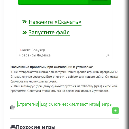
Стратегии
,
Logic/Логические/Квест игры
,
Игры
2026 года
,
Игры для слабых ПК
,
Эротические
+
игры
,
Adventure/Приключения игры
,
RPG/MMORPG/Ролевые игры
🎮Похожие игры