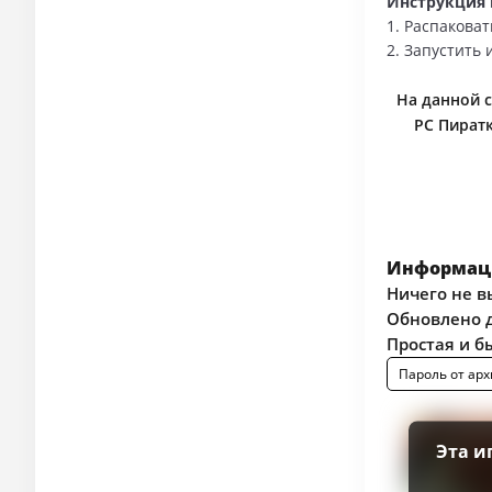
Инструкция п
1. Распаковат
2. Запустить 
На данной с
PC Пиратк
Информаци
Ничего не в
Обновлено д
Простая и б
Пароль от арх
Эта и