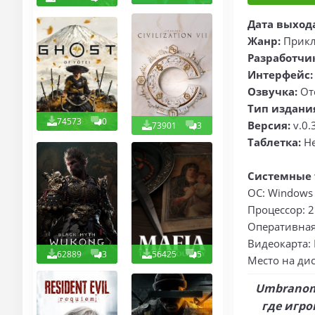
Дата выход
Жанр:
Прикл
Разработчи
Интерфейс:
Озвучка:
От
Тип издани
74573
0
Версия:
v.0.
73901
3
Таблетка:
Не
Системные 
ОС: Windows 1
Процессор: 2
Оперативная 
Видеокарта: 
62889
3
56425
5
Место на дис
Umbranom
где игро