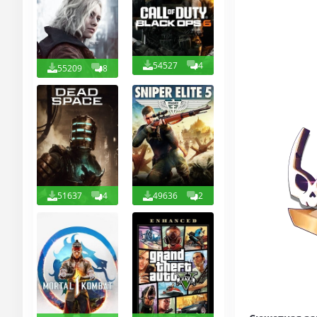
54527
4
55209
8
51637
4
49636
2