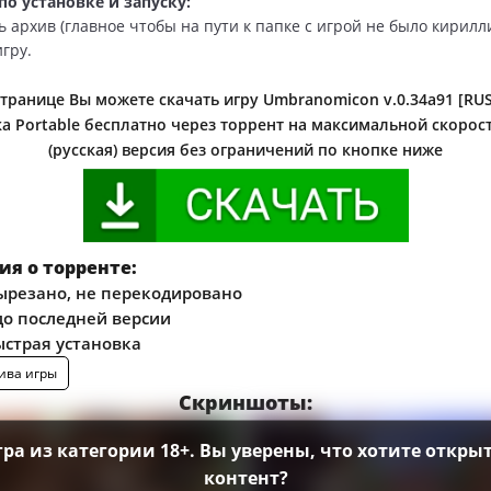
о установке и запуску:
ь архив (главное чтобы на пути к папке с игрой не было кирилл
игру.
транице Вы можете скачать игру Umbranomicon v.0.34a91 [RUS
а Portable бесплатно через торрент на максимальной скорос
(русская) версия без ограничений по кнопке ниже
я о торренте:
ырезано, не перекодировано
о последней версии
ыстрая установка
ива игры
Скриншоты:
гра из категории 18+. Вы уверены, что хотите открыт
контент?