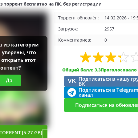
ез торрент бесплатно на ПК, без регистрации
Торрент обновлён:
14.02.2026 - 19:
Загрузок:
2957
Комментариев:
0
а из категории
ы уверены, что
 открыть этот
контент?
Общий балл: 3.3
Проголосовало 
Подписаться в нашу гр
Да
VK
ВК
Подписаться в Telegra
канал
Подписаться на обновле
TORRENT [5.27 GB]