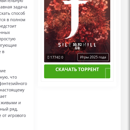
дивительную
авная задача
скать способ
тся в полном
редстоит
енных
епростую
35.92
ригующие
GB
 в
Игры 2025 года
1774
0
СКАЧАТЬ ТОРРЕНТ
ние
ную, что
фэнтезийного
о‑настоящему
ает
е живыми и
ный ряд,
 от игрового