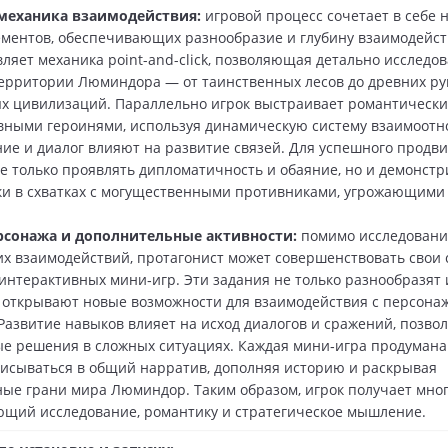
механика взаимодействия:
игровой процесс сочетает в себе 
ментов, обеспечивающих разнообразие и глубину взаимодейст
вляет механика point-and-click, позволяющая детально исследов
ерритории Люминдора — от таинственных лесов до древних ру
х цивилизаций. Параллельно игрок выстраивает романтическ
вными героинями, используя динамическую систему взаимоотн
ие и диалог влияют на развитие связей. Для успешного продв
е только проявлять дипломатичность и обаяние, но и демонст
и в схватках с могущественными противниками, угрожающими
рсонажа и дополнительные активности:
помимо исследовани
х взаимодействий, протагонист может совершенствовать свои 
интерактивных мини‑игр. Эти задания не только разнообразят
и открывают новые возможности для взаимодействия с персона
Развитие навыков влияет на исход диалогов и сражений, позво
е решения в сложных ситуациях. Каждая мини‑игра продумана 
исываться в общий нарратив, дополняя историю и раскрывая
ые грани мира Люминдор. Таким образом, игрок получает мно
ющий исследование, романтику и стратегическое мышление.