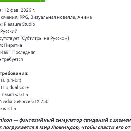
а:
12 фев. 2026 г.
ючения, RPG, Визуальная новелла, Аниме
к:
Pleasure Studio
Русский
сутствует [Субтитры на Русском]
я:
Пиратка
34a91 Последняя
 требуется
требования:
0 (64-bit)
 ГГц dual Core
память: 6 ГБ
Nvidia GeForce GTX 750
ке: 2 ГБ
icon — фэнтезийный симулятор свиданий с элемен
к погружается в мир Люминдор, чтобы спасти его о