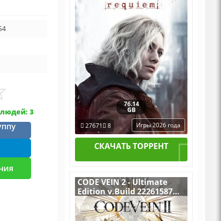
[RUS|ENG] (2026) PC
Пиратка Portable + All
DLCs
54
76.14
GB
людей: 3
уппу
Игры 2026 года
27671
8
m
СКАЧАТЬ ТОРРЕНТ
ния
CODE VEIN 2 - Ultimate
Edition v.Build 22261587
[RUS|ENG] (2026) PC
Пиратка Portable + All
DLCs