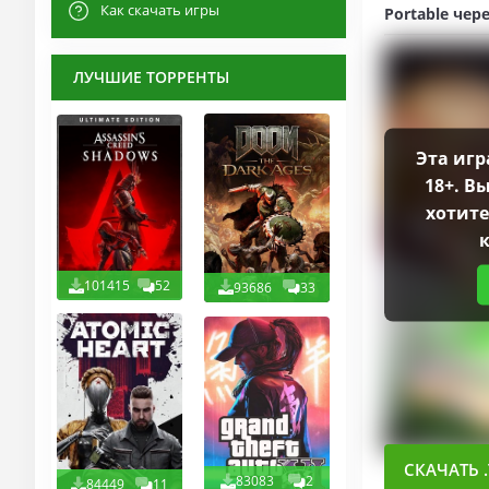
Как скачать игры
Portable чер
ЛУЧШИЕ ТОРРЕНТЫ
Эта игр
18+. В
хотите
101415
52
93686
33
СКАЧАТЬ .
83083
2
84449
11