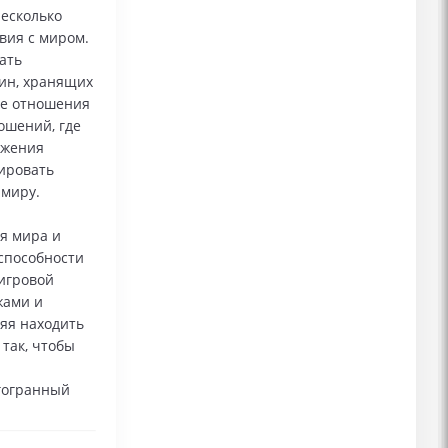
несколько
вия с миром.
ать
ин, хранящих
ие отношения
ошений, где
ижения
рировать
 миру.
я мира и
способности
 игровой
жами и
ляя находить
так, чтобы
гогранный