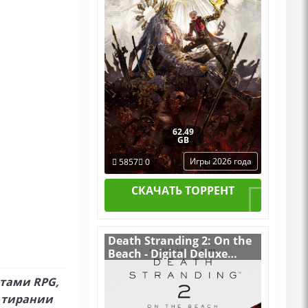
62.49
GB
Игры 2026 года
5857
0
СКАЧАТЬ ТОРРЕНТ
Death Stranding 2: On the
Beach - Digital Deluxe
Edition v.1.0.48.0
[RUS|ENG] (2026) PC
тами RPG,
RePack от FitGirl + 2 DLC
т тирании