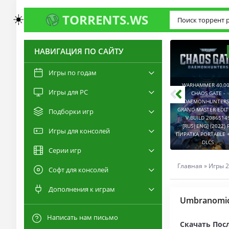
☀️
TORRENTS.WS
НАВИГАЦИЯ ПО САЙТУ
3.0
2.6
Игры по годам
WARHAMMER 40,00
Игры для PC
RESIDENT EVIL 9:
CHAOS GATE -
REQUIEM / BIOHAZARD
DAEMONHUNTERS 
REQUIEM - DELUXE
GRAND MASTER EDI
Подборки игр
EDITION V.BUILD
V.BUILD 2086514
22277314 [RUS|ENG]
CAPTURED 2 V.2.1.0.6
[RUS|ENG] (2022) 
Игры для консолей
(2026) PC ПИРАТКА
[RUS|ENG] (2026) PC
ПИРАТКА PORTABLE +
PORTABLE + ALL DLCS
ПИРАТКА PORTABLE
DLCS
Серии игр
Главная
»
Игры 2
Софт для консолей
Дополнения к играм
Umbranomico
Написать нам письмо
Скачать Пос