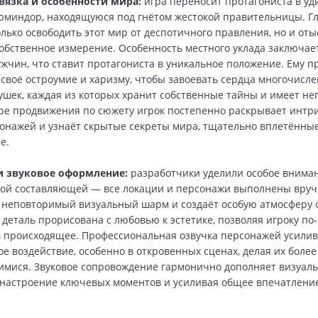
вязка и особенности мира:
игра переносит протагониста в у
миндор, находящуюся под гнётом жестокой правительницы. Гл
олько освободить этот мир от деспотичного правления, но и оты
собственное измерение. Особенность местного уклада заключае
ужчин, что ставит протагониста в уникальное положение. Ему п
 своё остроумие и харизму, чтобы завоевать сердца многочисл
ушек, каждая из которых хранит собственные тайны и имеет н
ере продвижения по сюжету игрок постепенно раскрывает инт
онажей и узнаёт скрытые секреты мира, тщательно вплетённые
е.
и звуковое оформление:
разработчики уделили особое внима
ой составляющей — все локации и персонажи выполнены вруч
 неповторимый визуальный шарм и создаёт особую атмосферу 
 деталь прорисована с любовью к эстетике, позволяя игроку п
в происходящее. Профессиональная озвучка персонажей усилив
е воздействие, особенно в откровенных сценах, делая их боле
ися. Звуковое сопровождение гармонично дополняет визуаль
настроение ключевых моментов и усиливая общее впечатление