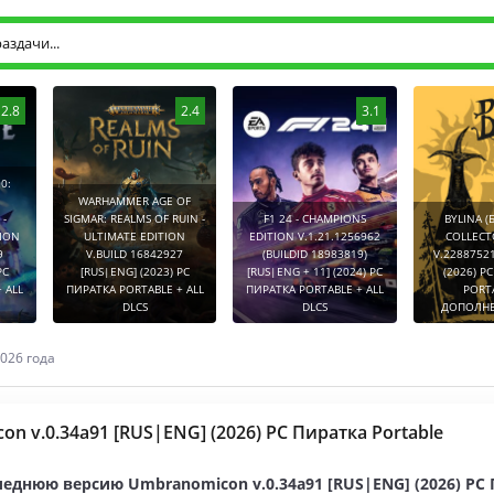
2.8
2.4
3.1
0:
WARHAMMER AGE OF
-
SIGMAR: REALMS OF RUIN -
F1 24 - CHAMPIONS
BYLINA (
TION
ULTIMATE EDITION
EDITION V.1.21.1256962
COLLECT
9
V.BUILD 16842927
(BUILDID 18983819)
V.2288752
PC
[RUS|ENG] (2023) PC
[RUS|ENG + 11] (2024) PC
(2026) P
 ALL
ПИРАТКА PORTABLE + ALL
ПИРАТКА PORTABLE + ALL
PORT
DLCS
DLCS
ДОПОЛНЕ
026 года
n v.0.34a91 [RUS|ENG] (2026) PC Пиратка Portable
леднюю версию Umbranomicon v.0.34a91 [RUS|ENG] (2026) PC