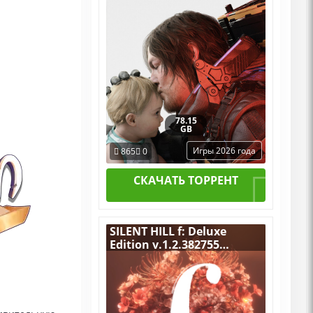
78.15
GB
Игры 2026 года
865
0
СКАЧАТЬ ТОРРЕНТ
SILENT HILL f: Deluxe
Edition v.1.2.382755
[RUS|ENG] (2025) PC
RePack от Wanterlude со
всеми DLC