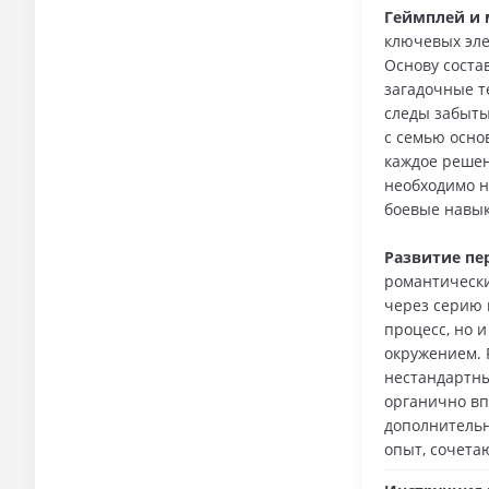
Геймплей и 
ключевых эле
Основу соста
загадочные т
следы забыты
с семью осно
каждое решен
необходимо н
боевые навык
Развитие пе
романтически
через серию 
процесс, но 
окружением. 
нестандартны
органично вп
дополнительн
опыт, сочета