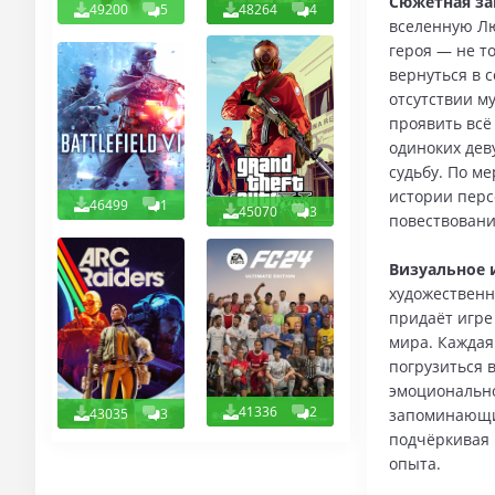
Сюжетная за
49200
5
48264
4
вселенную Лю
героя — не т
вернуться в 
отсутствии м
проявить всё
одиноких дев
судьбу. По м
истории перс
46499
1
45070
3
повествовани
Визуальное 
художественн
придаёт игре
мира. Каждая
погрузиться 
эмоционально
41336
2
43035
3
запоминающим
подчёркивая 
опыта.