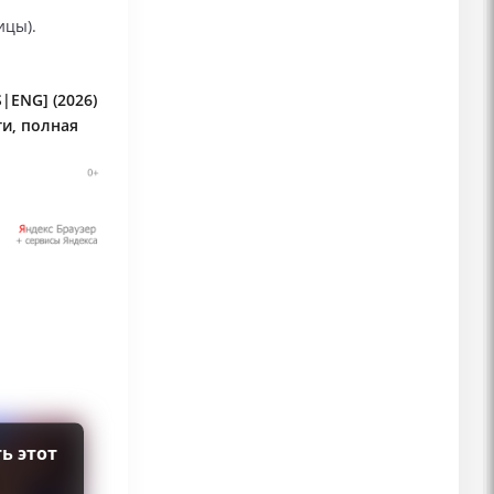
ицы).
|ENG] (2026)
ти, полная
ь этот