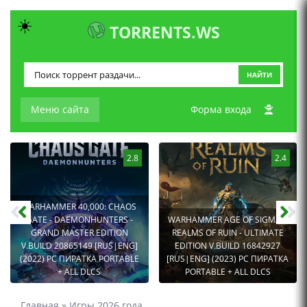
☀️
TORRENTS.WS
НАЙТИ
Меню сайта
Форма входа
2.8
2.4
WARHAMMER 40,000: CHAOS
GATE - DAEMONHUNTERS -
WARHAMMER AGE OF SIGMAR:
GRAND MASTER EDITION
REALMS OF RUIN - ULTIMATE
V.BUILD 20865149 [RUS|ENG]
EDITION V.BUILD 16842927
(2022) PC ПИРАТКА PORTABLE
[RUS|ENG] (2023) PC ПИРАТКА
+ ALL DLCS
PORTABLE + ALL DLCS
Главная
»
Игры 2026 года