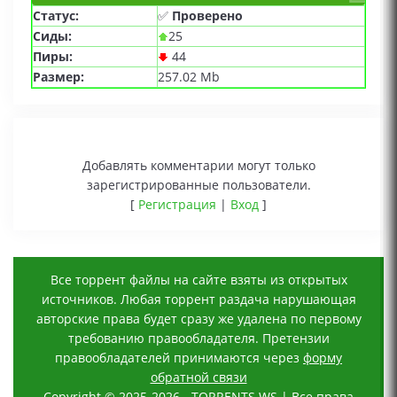
Статус:
✅
Проверено
Сиды:
25
Пиры:
44
Размер:
257.02 Mb
Добавлять комментарии могут только
зарегистрированные пользователи.
[
Регистрация
|
Вход
]
Все торрент файлы на сайте взяты из открытых
источников. Любая торрент раздача нарушающая
авторские права будет сразу же удалена по первому
требованию правообладателя. Претензии
правообладателей принимаются через
форму
обратной связи
Copyright © 2025-2026 - TORRENTS.WS | Все права